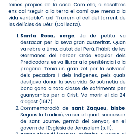
feines pròpies de la casa. Com ella, a nosaltres
ens cal “seguir a la terra el camí que mena a la
vida veritable”, així “fruirem al cel del torrent de
les delícies de Déu” (Col·lecta).
Santa Rosa, verge
. Ja de petita va
destacar per la seva gran austeritat. Quan
va rebre a Lima, ciutat del Perú, l'hàbit de les
Germanes del Tercer Orde Regular dels
Predicadors, es va lliurar a la penitència i a la
pregària. Tenia un gran zel per la salvació
dels pecadors i dels indígenes, pels quals
desitjava donar la seva vida. Se sotmetia de
bona gana a tota classe de sofriments per
guanyar-los per a Crist. Va morir el dia 24
d’agost (1617).
Commemoració de
sant Zaqueu, bisbe
.
Segons la tradició, va ser el quart successor
de sant Jaume, germà del Senyor, en el
govern de l'Església de Jerusalem (s. II).