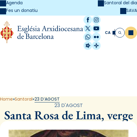
Agenda
Santoral del dia
SAVA
Fes un donatiu
Facebook
Instagram
X / Twitter
YouTube
CA
Me
Cerca
WhatsApp
Flickr
Radio Estel
Catalunya Cristi
Santoral
Home
Santoral
23 D’AGOST
23 D'AGOST
Santa Rosa de Lima, verge