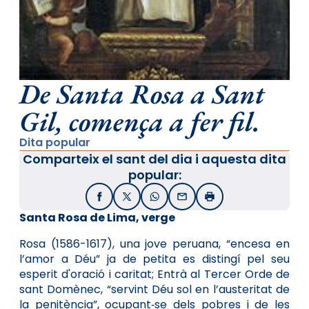
De Santa Rosa a Sant
Gil, comença a fer fil.
Dita popular
Comparteix el sant del dia i aquesta dita
popular:
Facebook
X / Twitter
WhatsApp
Email
Imprimir
Santa Rosa de Lima, verge
Rosa (1586-1617), una jove peruana, “encesa en
l’amor a Déu” ja de petita es distingí pel seu
esperit d'oració i caritat; Entrà al Tercer Orde de
sant Domènec, “servint Déu sol en l’austeritat de
la penitència”, ocupant‑se dels pobres i de les