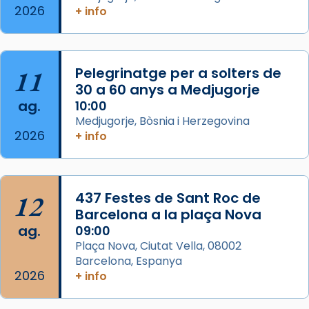
2026
+ info
col·laboradors, a la Catedral de Barcelona.
L’arquebisbe de Barcelona, el cardenal Joan
Josep Omella, ha presidit la missa i l’ha
11
Pelegrinatge per a solters de
concelebrat el bisbe auxiliar de Barcelona,
30 a 60 anys a Medjugorje
Mons. David Abadías.
ag.
10:00
📸 Dr. G. Simón
Medjugorje, Bòsnia i Herzegovina
2026
+ info
Photo
View on Facebook
·
Share
12
437 Festes de Sant Roc de
Arquebisbat de Barcelona
2 weeks ago
Barcelona a la plaça Nova
ag.
09:00
Memòria de les santes Juliana i
Plaça Nova, Ciutat Vella, 08002
Semproniana, verges i màrtirs.
Barcelona, Espanya
2026
Acompanyant la història de sant Cugat, a
+ info
partir de l’Edat Mitjana sorgeix la tradició