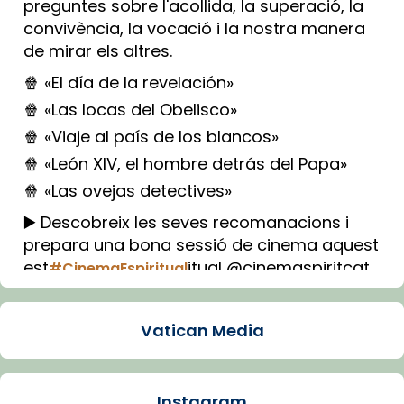
preguntes sobre l'acollida, la superació, la
convivència, la vocació i la nostra manera
de mirar els altres.
🍿 «El día de la revelación»
🍿 «Las locas del Obelisco»
🍿 «Viaje al país de los blancos»
🍿 «León XIV, el hombre detrás del Papa»
🍿 «Las ovejas detectives»
▶️ Descobreix les seves recomanacions i
prepara una bona sessió de cinema aquest
est
itual @cinemaspiritcat
#CinemaEspiritual
Imatge: Generada amb IA (OpenAI)
Video
Vatican Media
View on Facebook
·
Share
Instagram