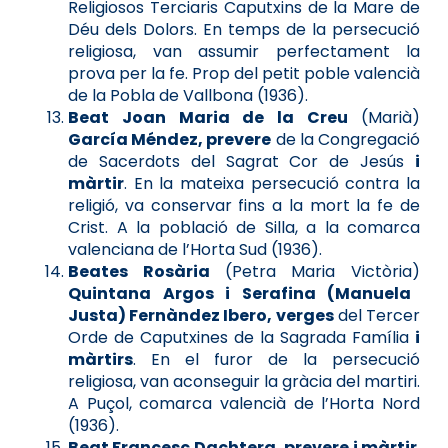
Religiosos Terciaris Caputxins de la Mare de
Déu dels Dolors. En temps de la persecució
religiosa, van assumir perfectament la
prova per la fe. Prop del petit poble valencià
de la Pobla de Vallbona (1936).
Beat Joan Maria de la Creu
(Marià)
García Méndez, prevere
de la Congregació
de Sacerdots del Sagrat Cor de Jesús
i
màrtir
. En la mateixa persecució contra la
religió, va conservar fins a la mort la fe de
Crist. A la població de Silla, a la comarca
valenciana de l’Horta Sud (1936).
Beates Rosària
(Petra Maria Victòria)
Quintana Argos i Serafina (Manuela
Justa) Fernàndez Ibero, verges
del Tercer
Orde de Caputxines de la Sagrada Família
i
màrtirs
. En el furor de la persecució
religiosa, van aconseguir la gràcia del martiri.
A Puçol, comarca valencià de l’Horta Nord
(1936).
Beat Francesc Dachtera, prevere i màrtir
.