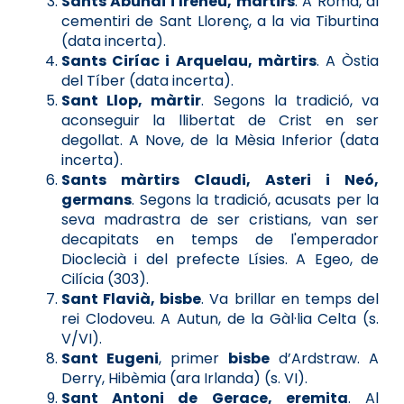
Sants Abundi i Ireneu, màrtirs
. A Roma, al
cementiri de Sant Llorenç, a la via Tiburtina
(data incerta).
Sants Ciríac i Arquelau, màrtirs
. A Òstia
del Tíber (data incerta).
Sant Llop, màrtir
. Segons la tradició, va
aconseguir la llibertat de Crist en ser
degollat. A Nove, de la Mèsia Inferior (data
incerta).
Sants màrtirs Claudi, Asteri i Neó,
germans
. Segons la tradició, acusats per la
seva madrastra de ser cristians, van ser
decapitats en temps de l'emperador
Dioclecià i del prefecte Lísies. A Egeo, de
Cilícia (303).
Sant Flavià, bisbe
. Va brillar en temps del
rei Clodoveu. A Autun, de la Gàl·lia Celta (s.
V/VI).
Sant Eugeni
, primer
bisbe
d’Ardstraw. A
Derry, Hibèmia (ara Irlanda) (s. VI).
Sant Antoni de Gerace, eremita
. Al