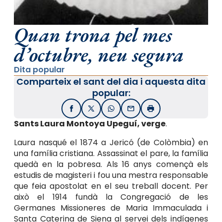
Quan trona pel mes
d’octubre, neu segura
Dita popular
Comparteix el sant del dia i aquesta dita
popular:
Facebook
X / Twitter
WhatsApp
Email
Imprimir
Sants Laura Montoya Upeguí, verge
.
Laura nasqué el 1874 a Jericó (de Colòmbia) en
una família cristiana. Assassinat el pare, la família
quedà en la pobresa. Als 16 anys començà els
estudis de magisteri i fou una mestra responsable
que feia apostolat en el seu treball docent. Per
això el 1914 fundà la Congregació de les
Germanes Missioneres de Maria Immaculada i
Santa Caterina de Siena al servei dels indígenes