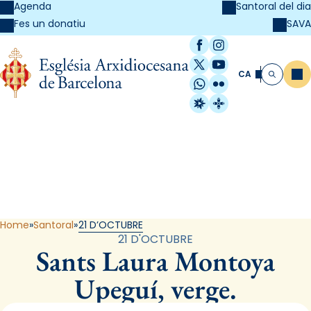
Agenda
Santoral del dia
SAVA
Fes un donatiu
Facebook
Instagram
X / Twitter
YouTube
CA
Me
Cerca
WhatsApp
Flickr
Radio Estel
Catalunya Cristi
Santoral
Home
Santoral
21 D’OCTUBRE
21 D'OCTUBRE
Sants Laura Montoya
Upeguí, verge.