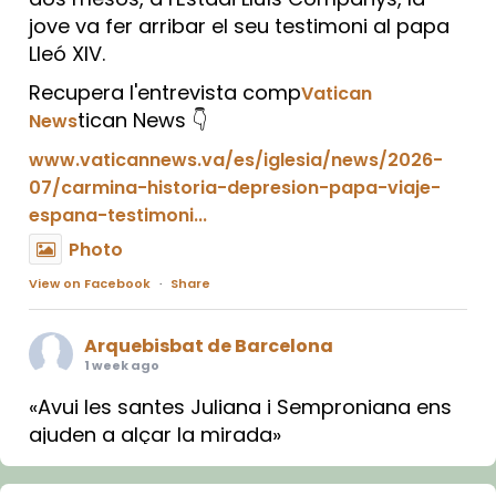
jove va fer arribar el seu testimoni al papa
Lleó XIV.
Recupera l'entrevista comp
Vatican
tican News 👇
News
www.vaticannews.va/es/iglesia/news/2026-
07/carmina-historia-depresion-papa-viaje-
espana-testimoni...
Photo
View on Facebook
·
Share
Arquebisbat de Barcelona
1 week ago
«Avui les santes Juliana i Semproniana ens
ajuden a alçar la mirada»
Mons. Sergi Gordo, bisbe de Tortosa, ha