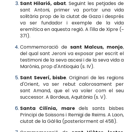
Sant Hilarió, abat
. Seguint les petjades de
sant Antoni, primer va portar una vida
solitària prop de la ciutat de Gaza i després
va ser fundador i exemple de la vida
eremítica en aquesta regió. A l'illa de Xipre (~
371).
Commemoració de
sant Malcus, monjo
,
del qual sant Jeroni va exposar per escrit el
testimoni de la seva ascesi i de la seva vida a
Marònia, prop d'Antioquia (s. IV).
Sant Severí, bisbe
. Originari de les regions
d'Orient, va ser rebut calorosament per
sant Amand, que el va voler com el seu
successor. A Bordeus, Aquitània (s. V).
Santa Cilínia, mare
dels sants bisbes
Principi de Soissons i Remigi de Reims. A Laon,
ciutat de la Gàl·lia (posteriorment al 458).