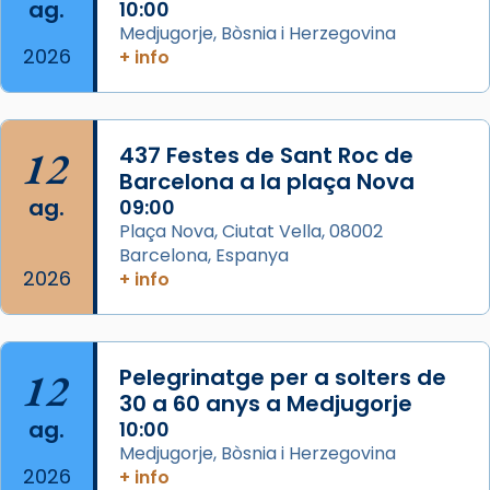
ag.
10:00
View on Facebook
·
Share
Medjugorje, Bòsnia i Herzegovina
2026
+ info
Arquebisbat de Barcelona
2 weeks ago
Jaume, fill de Zebedeu, és juntament amb el
12
437 Festes de Sant Roc de
seu germà Joan i Pere un dels que
Barcelona a la plaça Nova
acompanyava més de prop Jesús.
ag.
09:00
Plaça Nova, Ciutat Vella, 08002
Segons el llibre dels Fets (12,2) fou el primer
Barcelona, Espanya
apòstol màrtir, decapitat a Jerusalem per
2026
+ info
Herodes Agripa (vers l'any 44).
Patró de Galícia, després de les invasions
musulmanes fou venerat com a patró dels
12
Pelegrinatge per a solters de
Regnes castellans i més tard de tota
30 a 60 anys a Medjugorje
Espanya.
ag.
10:00
El seu sepulcre a Compostela fou un gran
Medjugorje, Bòsnia i Herzegovina
2026
centre de peregrinacions medievals de tot
+ info