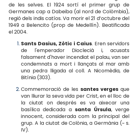
de les selves. El 1924 sortí el primer grup de
Germanes cap a Dabeiba (al nord de Colòmbia),
regió dels indis catíos. Va morir el 21 d’octubre del
1949 a Belencito (prop de Medellín). Beatificada
el 2004.
Sants Dasius, Zòtic i Caius
. Eren servidors
de l'emperador Dioclecià i, acusats
falsament d'haver incendiat el palau, van ser
condemnats a mort i llançats al mar amb
una pedra lligada al coll. A Nicomèdia, de
Bitínia (303).
Commemoració de les
santes verges
que
van lliurar la seva vida per Crist, en el lloc de
la ciutat on després es va aixecar una
basílica dedicada a
santa Úrsula
, verge
innocent, considerada com la principal del
grup. A la ciutat de Colònia, a Germània (~ s.
IV).