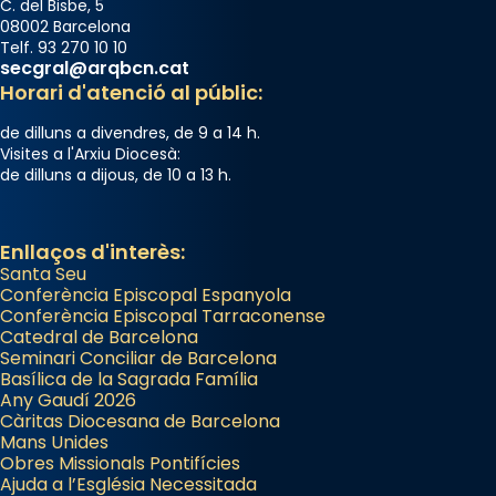
C. del Bisbe, 5
08002 Barcelona
Telf. 93 270 10 10
secgral@arqbcn.cat
Horari d'atenció al públic:
de dilluns a divendres, de 9 a 14 h.
Visites a l'Arxiu Diocesà:
de dilluns a dijous, de 10 a 13 h.
Enllaços d'interès:
Santa Seu
Conferència Episcopal Espanyola
Conferència Episcopal Tarraconense
Catedral de Barcelona
Seminari Conciliar de Barcelona
Basílica de la Sagrada Família
Any Gaudí 2026
Càritas Diocesana de Barcelona
Mans Unides
Obres Missionals Pontifícies
Ajuda a l’Església Necessitada