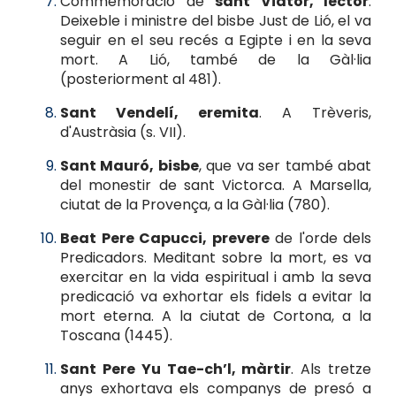
Commemoració de
sant Viàtor, lector
.
Deixeble i ministre del bisbe Just de Lió, el va
seguir en el seu recés a Egipte i en la seva
mort. A Lió, també de la Gàl·lia
(posteriorment al 481).
Sant Vendelí, eremita
. A Trèveris,
d'Austràsia (s. VII).
Sant Mauró, bisbe
, que va ser també abat
del monestir de sant Victorca. A Marsella,
ciutat de la Provença, a la Gàl·lia (780).
Beat Pere Capucci, prevere
de l'orde dels
Predicadors. Meditant sobre la mort, es va
exercitar en la vida espiritual i amb la seva
predicació va exhortar els fidels a evitar la
mort eterna. A la ciutat de Cortona, a la
Toscana (1445).
Sant Pere Yu Tae-ch’l, màrtir
. Als tretze
anys exhortava els companys de presó a