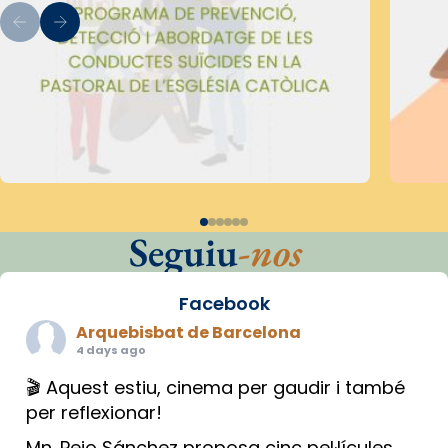
Seguiu
-nos
Facebook
Arquebisbat de Barcelona
4 days ago
🎬 Aquest estiu, cinema per gaudir i també
per reflexionar!
Mn. Peio Sánchez proposa cinc pel·lícules