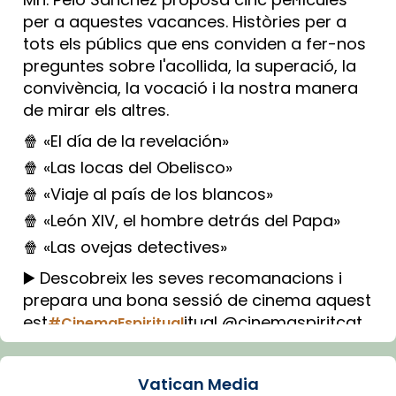
per a aquestes vacances. Històries per a
tots els públics que ens conviden a fer-nos
preguntes sobre l'acollida, la superació, la
convivència, la vocació i la nostra manera
de mirar els altres.
🍿 «El día de la revelación»
🍿 «Las locas del Obelisco»
🍿 «Viaje al país de los blancos»
🍿 «León XIV, el hombre detrás del Papa»
🍿 «Las ovejas detectives»
▶️ Descobreix les seves recomanacions i
prepara una bona sessió de cinema aquest
est
itual @cinemaspiritcat
#CinemaEspiritual
Imatge: Generada amb IA (OpenAI)
Video
Vatican Media