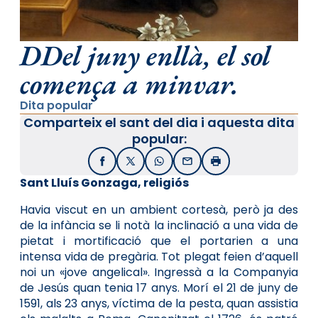
DDel juny enllà, el sol
comença a minvar.
Dita popular
Comparteix el sant del dia i aquesta dita
popular:
Facebook
X / Twitter
WhatsApp
Email
Imprimir
Sant Lluís Gonzaga, religiós
Havia viscut en un ambient cortesà, però ja des
de la infància se li notà la inclinació a una vida de
pietat i mortificació que el portarien a una
intensa vida de pregària. Tot plegat feien d’aquell
noi un «jove angelical». Ingressà a la Companyia
de Jesús quan tenia 17 anys. Morí el 21 de juny de
1591, als 23 anys, víctima de la pesta, quan assistia