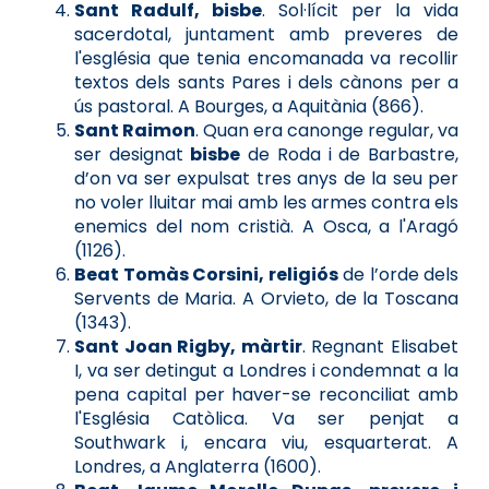
Sant Radulf, bisbe
. Sol·lícit per la vida
sacerdotal, juntament amb preveres de
l'església que tenia encomanada va recollir
textos dels sants Pares i dels cànons per a
ús pastoral. A Bourges, a Aquitània (866).
Sant Raimon
. Quan era canonge regular, va
ser designat
bisbe
de Roda i de Barbastre,
d’on va ser expulsat tres anys de la seu per
no voler lluitar mai amb les armes contra els
enemics del nom cristià. A Osca, a l'Aragó
(1126).
Beat Tomàs Corsini, religiós
de l’orde dels
Servents de Maria. A Orvieto, de la Toscana
(1343).
Sant Joan Rigby, màrtir
. Regnant Elisabet
I, va ser detingut a Londres i condemnat a la
pena capital per haver-se reconciliat amb
l'Església Catòlica. Va ser penjat a
Southwark i, encara viu, esquarterat. A
Londres, a Anglaterra (1600).