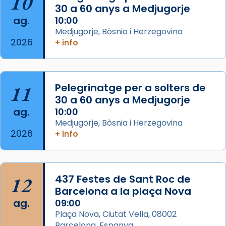
10
missa d’acció de gràcies en agraïment al
30 a 60 anys a Medjugorje
ag.
comitè organitzador de la visita apostòlica
10:00
Medjugorje, Bòsnia i Herzegovina
del Sant Pare Lleó XIV a Barcelona, i als
2026
+ info
col·laboradors, a la Catedral de Barcelona.
L’arquebisbe de Barcelona, el cardenal Joan
Josep Omella, ha presidit la missa i l’ha
11
Pelegrinatge per a solters de
concelebrat el bisbe auxiliar de Barcelona,
30 a 60 anys a Medjugorje
Mons. David Abadías.
ag.
10:00
📸 Dr. G. Simón
Medjugorje, Bòsnia i Herzegovina
2026
+ info
Photo
View on Facebook
·
Share
12
437 Festes de Sant Roc de
Arquebisbat de Barcelona
2 weeks ago
Barcelona a la plaça Nova
ag.
09:00
Memòria de les santes Juliana i
Plaça Nova, Ciutat Vella, 08002
Semproniana, verges i màrtirs.
Barcelona, Espanya