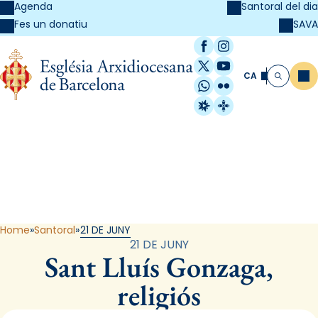
Agenda
Santoral del dia
SAVA
Fes un donatiu
Facebook
Instagram
X / Twitter
YouTube
CA
Me
Cerca
WhatsApp
Flickr
Radio Estel
Catalunya Cristi
Santoral
Home
Santoral
21 DE JUNY
21 DE JUNY
Sant Lluís Gonzaga,
religiós