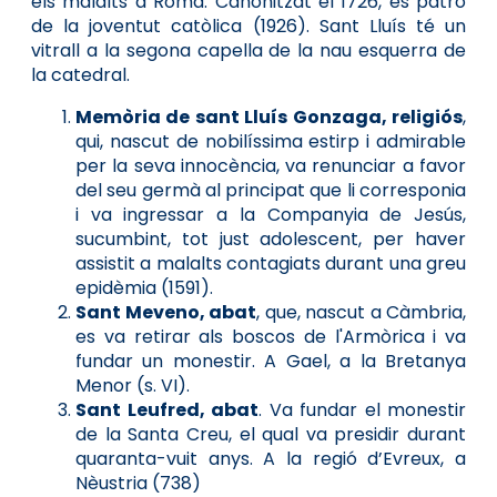
els malalts a Roma. Canonitzat el 1726, és patró
de la joventut catòlica (1926). Sant Lluís té un
vitrall a la segona capella de la nau esquerra de
la catedral.
Memòria de sant Lluís Gonzaga, religiós
,
qui, nascut de nobilíssima estirp i admirable
per la seva innocència, va renunciar a favor
del seu germà al principat que li corresponia
i va ingressar a la Companyia de Jesús,
sucumbint, tot just adolescent, per haver
assistit a malalts contagiats durant una greu
epidèmia (1591).
Sant Meveno, abat
, que, nascut a Càmbria,
es va retirar als boscos de l'Armòrica i va
fundar un monestir. A Gael, a la Bretanya
Menor (s. VI).
Sant Leufred, abat
. Va fundar el monestir
de la Santa Creu, el qual va presidir durant
quaranta-vuit anys. A la regió d’Evreux, a
Nèustria (738)