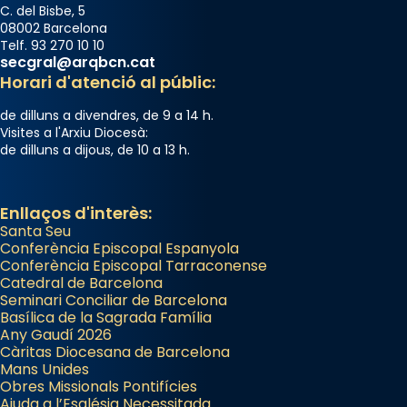
C. del Bisbe, 5
08002 Barcelona
Telf. 93 270 10 10
secgral@arqbcn.cat
Horari d'atenció al públic:
de dilluns a divendres, de 9 a 14 h.
Visites a l'Arxiu Diocesà:
de dilluns a dijous, de 10 a 13 h.
Enllaços d'interès:
Santa Seu
Conferència Episcopal Espanyola
Conferència Episcopal Tarraconense
Catedral de Barcelona
Seminari Conciliar de Barcelona
Basílica de la Sagrada Família
Any Gaudí 2026
Càritas Diocesana de Barcelona
Mans Unides
Obres Missionals Pontifícies
Ajuda a l’Església Necessitada