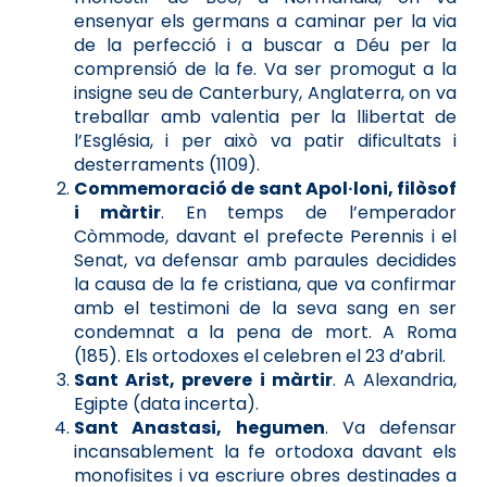
ensenyar els germans a caminar per la via
de la perfecció i a buscar a Déu per la
comprensió de la fe. Va ser promogut a la
insigne seu de Canterbury, Anglaterra, on va
treballar amb valentia per la llibertat de
l’Església, i per això va patir dificultats i
desterraments (1109).
Commemoració de sant Apol·loni, filòsof
i màrtir
. En temps de l’emperador
Còmmode, davant el prefecte Perennis i el
Senat, va defensar amb paraules decidides
la causa de la fe cristiana, que va confirmar
amb el testimoni de la seva sang en ser
condemnat a la pena de mort. A Roma
(185). Els ortodoxes el celebren el 23 d’abril.
Sant Arist, prevere i màrtir
. A Alexandria,
Egipte (data incerta).
Sant Anastasi, hegumen
. Va defensar
incansablement la fe ortodoxa davant els
monofisites i va escriure obres destinades a