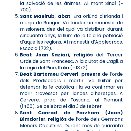
la salvació de les ànimes. Al mont Sinaí (~
700).
Sant Maelrub, abat
. Era oriünd d’Irlanda i
monjo de Bangor. Va fundar un monestir de
missioners, des del qual va distribuir, durant
cinquanta anys, la llum de la fe a la població
d’aquelles regions. Al monestir d’Applecroos,
Escòcia (722).
Beat Joan Saziari, religiós
del Tercer
Orde de Sant Francesc. A la ciutat de Cagli, a
la regió del Picè, Itàlia (~ 1372).
Beat Bartomeu Cerveri, prevere
de l’orde
dels Predicadors i màrtir. Va lluitar per
defensar la fe catòlica i la va confirmar en
morir travessat per llances d’heretges. A
Cervere, prop de Fossano, al Piemont
(1466). Se celebra el dia 3 de febrer.
Sant Conrad de Parzham (Joan)
Bimdorfer, religiós
de l’orde dels Germans
Menors Caputxins. Durant més de quaranta