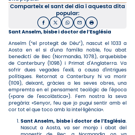
Comparteix el sant del dia i aquesta dita
popular:
Facebook
X / Twitter
WhatsApp
Email
Imprimir
Sant Anselm, bisbe i doctor de l’Església
Anselm (“el protegit de Déu”), nascut el 1033 a
Aosta en el si d'una família noble, fou abat
benedictí de Bec (Normandia, 1078), arquebisbe
de Canterbury (1098) i Primat d'Anglaterra. Va
sofrir dues vegades l'exili, a causa d'intrigues
polítiques. Retornat a Canterbury hi va morir
(1109), deixant, gràcies a les seves obres, una
empremta en el pensament teològic de l'època
(«pare de l'escolàstica»). Fem nostra la seva
pregària: «Senyor, feu que jo pugui sentir amb el
cor tot el que toco amb la intel·ligència».
Sant Anselm, bisbe i doctor de l’Església
.
Nascut a Aosta, va ser monjo i abat del
monestir de Bec, a Normandia, on va