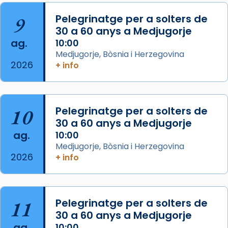
que les santes són filles de l’antiga Iluro.
Mataró en reivindicarà les relíquies fins que
9
Pelegrinatge per a solters de
les aconseguirà el 1772. L’ofici que es canta
30 a 60 anys a Medjugorje
ag.
a la “Missa de les Santes” (“Missa de
10:00
Medjugorje, Bòsnia i Herzegovina
Glòria”) fou composta el 1848 per Mn.
2026
+ info
Manuel Blanch, amb aire d’òpera
italianitzant; s’interpreta per privilegi
pontifici, amb orquestra i cor, i té una
duració aproximada de tres hores. Després,
10
Pelegrinatge per a solters de
processó (recuperada el 1972) al voltant
30 a 60 anys a Medjugorje
del temple amb les relíquies de les santes.
ag.
10:00
Des de 1985 hi participa també un grup de
Medjugorje, Bòsnia i Herzegovina
2026
diablesses amb música i ball propis. Festa
+ info
gran a Mataró.
«Si vols saber què és calor, ves per les
Santes a Mataró»🥵.
11
Pelegrinatge per a solters de
30 a 60 anys a Medjugorje
Photo
ag.
10:00