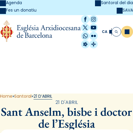
Agenda
Santoral del dia
SAVA
Fes un donatiu
Facebook
Instagram
X / Twitter
YouTube
CA
Me
Cerca
WhatsApp
Flickr
Radio Estel
Catalunya Cristi
Santoral
Home
Santoral
21 D’ABRIL
21 D'ABRIL
Sant Anselm, bisbe i doctor
de l’Església