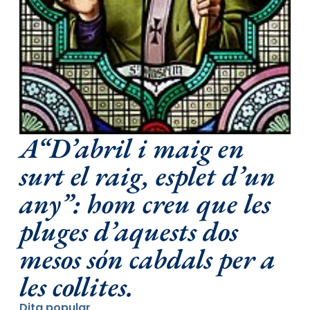
A“D’abril i maig en
surt el raig, esplet d’un
any”: hom creu que les
pluges d’aquests dos
mesos són cabdals per a
les collites.
Dita popular