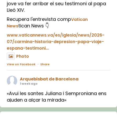
jove va fer arribar el seu testimoni al papa
Lleó XIV.
Recupera l'entrevista comp
Vatican
tican News 👇
News
www.vaticannews.va/es/iglesia/news/2026-
07/carmina-historia-depresion-papa-viaje-
espana-testimoni...
Photo
View on Facebook
·
Share
Arquebisbat de Barcelona
1 week ago
«Avui les santes Juliana i Semproniana ens
ajuden a alçar la mirada»
Mons. Sergi Gordo, bisbe de Tortosa, ha
presidit aquest 27 de juliol la missa de Les