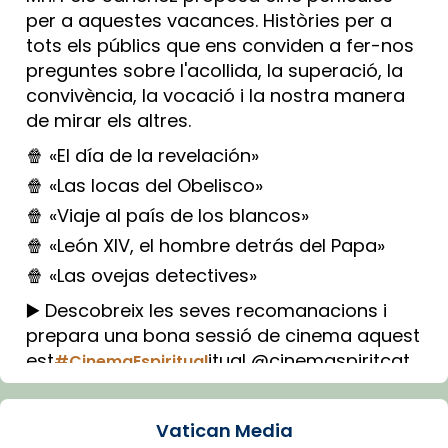
per a aquestes vacances. Històries per a
tots els públics que ens conviden a fer-nos
preguntes sobre l'acollida, la superació, la
convivència, la vocació i la nostra manera
de mirar els altres.
🍿 «El día de la revelación»
🍿 «Las locas del Obelisco»
🍿 «Viaje al país de los blancos»
🍿 «León XIV, el hombre detrás del Papa»
🍿 «Las ovejas detectives»
▶️ Descobreix les seves recomanacions i
prepara una bona sessió de cinema aquest
est
itual @cinemaspiritcat
#CinemaEspiritual
Imatge: Generada amb IA (OpenAI)
Video
Vatican Media