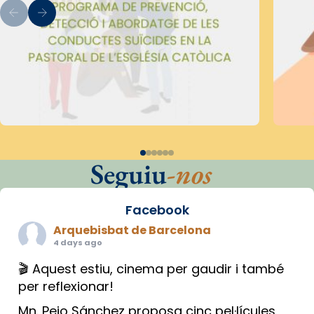
Seguiu
-nos
Facebook
Arquebisbat de Barcelona
4 days ago
🎬 Aquest estiu, cinema per gaudir i també
per reflexionar!
Mn. Peio Sánchez proposa cinc pel·lícules