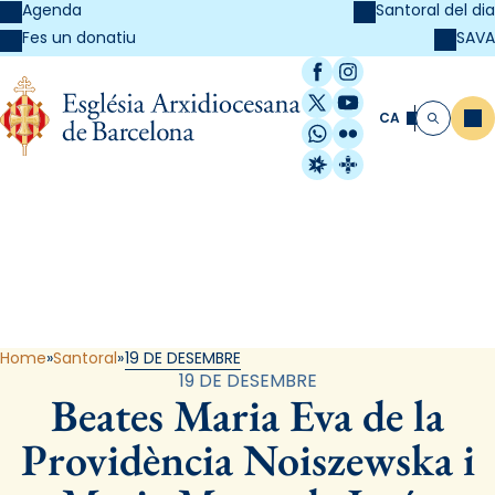
Agenda
Santoral del dia
SAVA
Fes un donatiu
Facebook
Instagram
X / Twitter
YouTube
CA
Me
Cerca
WhatsApp
Flickr
Radio Estel
Catalunya Cristi
Santoral
Home
Santoral
19 DE DESEMBRE
19 DE DESEMBRE
Beates Maria Eva de la
Providència Noiszewska i