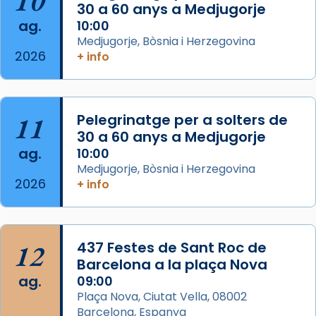
10
missa d’acció de gràcies en agraïment al
30 a 60 anys a Medjugorje
ag.
comitè organitzador de la visita apostòlica
10:00
Medjugorje, Bòsnia i Herzegovina
del Sant Pare Lleó XIV a Barcelona, i als
2026
+ info
col·laboradors, a la Catedral de Barcelona.
L’arquebisbe de Barcelona, el cardenal Joan
Josep Omella, ha presidit la missa i l’ha
11
Pelegrinatge per a solters de
concelebrat el bisbe auxiliar de Barcelona,
30 a 60 anys a Medjugorje
Mons. David Abadías.
ag.
10:00
📸 Dr. G. Simón
Medjugorje, Bòsnia i Herzegovina
2026
+ info
Photo
View on Facebook
·
Share
12
437 Festes de Sant Roc de
Arquebisbat de Barcelona
2 weeks ago
Barcelona a la plaça Nova
ag.
09:00
Memòria de les santes Juliana i
Plaça Nova, Ciutat Vella, 08002
Semproniana, verges i màrtirs.
Barcelona, Espanya