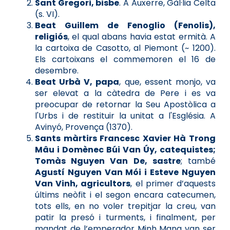
Sant Gregori, bisbe
. A Auxerre, Gàl·lia Celta
(s. VI).
Beat Guillem de Fenoglio (Fenolis),
religiós
, el qual abans havia estat ermità. A
la cartoixa de Casotto, al Piemont (~ 1200).
Els cartoixans el commemoren el 16 de
desembre.
Beat Urbà V, papa
, que, essent monjo, va
ser elevat a la càtedra de Pere i es va
preocupar de retornar la Seu Apostòlica a
l'Urbs i de restituir la unitat a l'Església. A
Avinyó, Provença (1370).
Sants màrtirs Francesc Xavier Hà Trong
Mâu i Domènec Búi Van Úy, catequistes;
Tomàs Nguyen Van De, sastre
; també
Agustí Nguyen Van Mói i Esteve Nguyen
Van Vinh, agricultors
, el primer d’aquests
últims neòfit i el segon encara catecumen,
tots ells, en no voler trepitjar la creu, van
patir la presó i turments, i finalment, per
mandat de l’emperador Minh Mang van ser