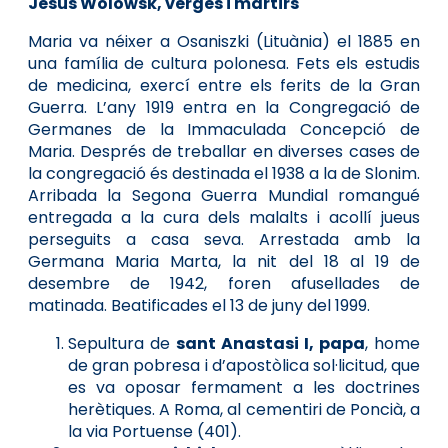
Jesús Wolowsk, verges i màrtirs
Maria va néixer a Osaniszki (Lituània) el 1885 en
una família de cultura polonesa. Fets els estudis
de medicina, exercí entre els ferits de la Gran
Guerra. L’any 1919 entra en la Congregació de
Germanes de la Immaculada Concepció de
Maria. Després de treballar en diverses cases de
la congregació és destinada el 1938 a la de Slonim.
Arribada la Segona Guerra Mundial romangué
entregada a la cura dels malalts i acollí jueus
perseguits a casa seva. Arrestada amb la
Germana Maria Marta, la nit del 18 al 19 de
desembre de 1942, foren afusellades de
matinada. Beatificades el 13 de juny del 1999.
Sepultura de
sant Anastasi I, papa
, home
de gran pobresa i d’apostòlica sol·licitud, que
es va oposar fermament a les doctrines
herètiques. A Roma, al cementiri de Poncià, a
la via Portuense (401).