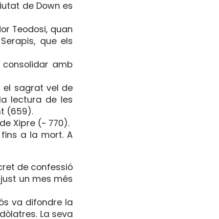
ciutat de Down es
dor Teodosi, quan
Serapis, que els
a consolidar amb
 el sagrat vel de
la lectura de les
nt (659).
de Xipre (~ 770).
fins a la mort. A
ecret de confessió
t just un mes més
s va difondre la
idòlatres. La seva