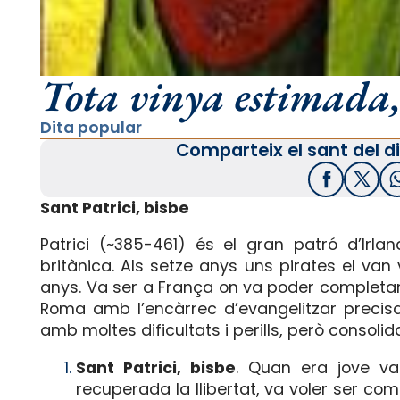
Tota vinya estimada,
Dita popular
Comparteix el sant del di
Facebook
X / T
Sant Patrici, bisbe
Patrici (~385-461) és el gran patró d’Irl
britànica. Als setze anys uns pirates el va
anys. Va ser a França on va poder completar 
Roma amb l’encàrrec d’evangelitzar precisa
amb moltes dificultats i perills, però consolida
Sant Patrici, bisbe
. Quan era jove va
recuperada la llibertat, va voler ser comp