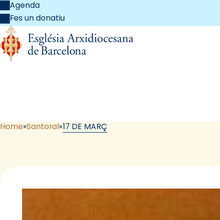
Agenda
Fes un donatiu
Home
Santoral
17 DE MARÇ