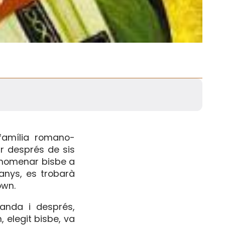
 família romano-
r després de sis
a nomenar bisbe a
anys, es trobarà
own.
anda i després,
, elegit bisbe, va