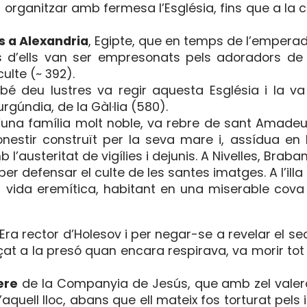
organitzar amb fermesa l’Església, fins que a la 
 a Alexandria
, Egipte, que en temps de l’empera
s d’ells van ser empresonats pels adoradors de 
ulte (~ 392).
ebé deu lustres va regir aquesta Església i la v
rgúndia, de la Gàl·lia (580).
’una família molt noble, va rebre de sant Amadeu
nestir construït per la seva mare i, assídua en 
l’austeritat de vigílies i dejunis. A Nivelles, Braba
er defensar el culte de les santes imatges. A l’illa 
r vida eremítica, habitant en una miserable cova 
 Era rector d’Holesov i per negar-se a revelar el s
ançat a la presó quan encara respirava, va morir to
ere
de la Companyia de Jesús, que amb zel valeró
aquell lloc, abans que ell mateix fos torturat pels 