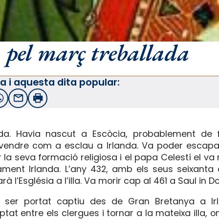
 pel març treballada
a i aquesta dita popular:
witter
WhatsApp
Email
Imprimir
anda. Havia nascut a Escòcia, probablement de
n vendre com a esclau a Irlanda. Va poder escapa
la seva formació religiosa i el papa Celestí el v
ment Irlanda. L’any 432, amb els seus seixanta 
rà l’Església a l’illa. Va morir cap al 461 a Saul in D
 ser portat captiu des de Gran Bretanya a Irl
tat entre els clergues i tornar a la mateixa illa, on