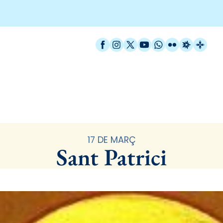
Facebook
Instagram
X / Twitter
YouTube
WhatsApp
Flickr
Radio Est
Catal
Santoral
17 DE MARÇ
Sant Patrici