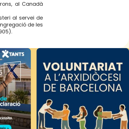
urons, al Canadà
teri al servei de
Congregació de les
905).