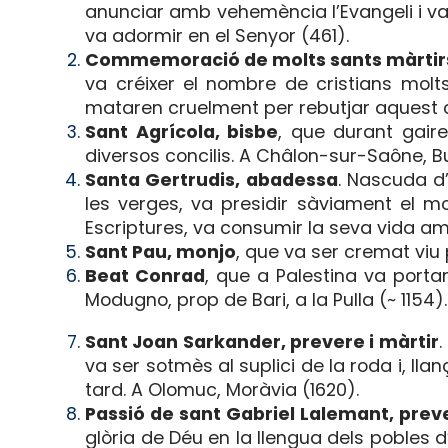
anunciar amb vehemència l’Evangeli i va 
va adormir en el Senyor (461).
Commemoració de molts sants màrtirs
va créixer el nombre de cristians molt
mataren cruelment per rebutjar aquest c
Sant Agrícola, bisbe
, que durant gair
diversos concilis. A Châlon-sur-Saône, Bu
Santa Gertrudis, abadessa
. Nascuda d
les verges, va presidir sàviament el mo
Escriptures, va consumir la seva vida amb 
Sant Pau, monjo
, que va ser cremat viu p
Beat Conrad
, que a Palestina va porta
Modugno, prop de Bari, a la Pulla (~ 1154).
Sant Joan Sarkander, prevere i màrtir
.
va ser sotmès al suplici de la roda i, ll
tard. A Olomuc, Moràvia (1620).
Passió de sant Gabriel Lalemant, prev
glòria de Déu en la llengua dels pobles d’