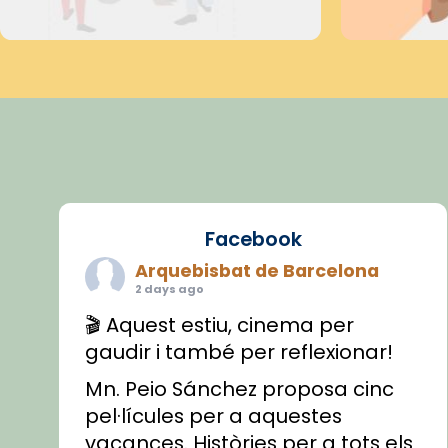
Facebook
Arquebisbat de Barcelona
2 days ago
🎬 Aquest estiu, cinema per
gaudir i també per reflexionar!
Mn. Peio Sánchez proposa cinc
pel·lícules per a aquestes
vacances. Històries per a tots els