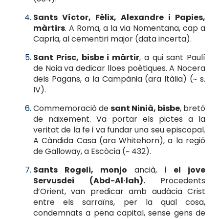
Sants Víctor, Fèlix, Alexandre i Papies,
màrtirs
. A Roma, a la via Nomentana, cap a
Capria, al cementiri major (data incerta).
Sant Prisc, bisbe i màrtir
, a qui sant Paulí
de Noia va dedicar lloes poètiques. A Nocera
dels Pagans, a la Campània (ara Itàlia) (~ s.
IV).
Commemoració de
sant Ninià, bisbe
, bretó
de naixement. Va portar els pictes a la
veritat de la fe i va fundar una seu episcopal.
A Càndida Casa (ara Whitehorn), a la regió
de Galloway, a Escòcia (~ 432).
Sants Rogeli, monjo
ancià,
i el jove
Servusdei (Abd-Al·lah).
Procedents
d’Orient, van predicar amb audàcia Crist
entre els sarraïns, per la qual cosa,
condemnats a pena capital, sense gens de