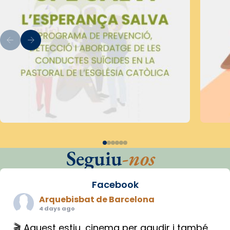
Seguiu
-nos
Facebook
Arquebisbat de Barcelona
4 days ago
🎬 Aquest estiu, cinema per gaudir i també