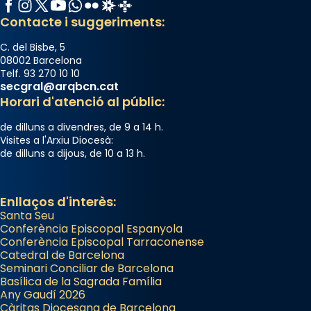
Facebook
Instagram
X / Twitter
YouTube
WhatsApp
Flickr
Radio Estel
Catalunya Cristiana
Contacte i suggeriments:
C. del Bisbe, 5
08002 Barcelona
Telf. 93 270 10 10
secgral@arqbcn.cat
Horari d'atenció al públic:
de dilluns a divendres, de 9 a 14 h.
Visites a l'Arxiu Diocesà:
de dilluns a dijous, de 10 a 13 h.
Enllaços d'interès:
Santa Seu
Conferència Episcopal Espanyola
Conferència Episcopal Tarraconense
Catedral de Barcelona
Seminari Conciliar de Barcelona
Basílica de la Sagrada Família
Any Gaudí 2026
Càritas Diocesana de Barcelona