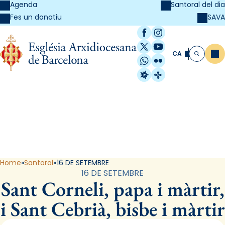
Agenda
Santoral del dia
SAVA
Fes un donatiu
Facebook
Instagram
X / Twitter
YouTube
CA
Me
Cerca
WhatsApp
Flickr
Radio Estel
Catalunya Cristi
Santoral
Home
Santoral
16 DE SETEMBRE
16 DE SETEMBRE
Sant Corneli, papa i màrtir,
i Sant Cebrià, bisbe i màrtir