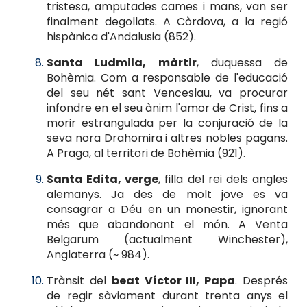
tristesa, amputades cames i mans, van ser
finalment degollats. A Còrdova, a la regió
hispànica d'Andalusia (852).
Santa Ludmila, màrtir
, duquessa de
Bohèmia. Com a responsable de l'educació
del seu nét sant Venceslau, va procurar
infondre en el seu ànim l'amor de Crist, fins a
morir estrangulada per la conjuració de la
seva nora Drahomira i altres nobles pagans.
A Praga, al territori de Bohèmia (921).
Santa Edita, verge
, filla del rei dels angles
alemanys. Ja des de molt jove es va
consagrar a Déu en un monestir, ignorant
més que abandonant el món. A Venta
Belgarum (actualment Winchester),
Anglaterra (~ 984).
Trànsit del
beat Víctor III, Papa
. Després
de regir sàviament durant trenta anys el