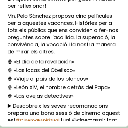
per reflexionar!
Mn. Peio Sánchez proposa cinc pel·lícules
per a aquestes vacances. Històries per a
tots els públics que ens conviden a fer-nos
preguntes sobre l'acollida, la superació, la
convivència, la vocació i la nostra manera
de mirar els altres.
🍿 «El día de la revelación»
🍿 «Las locas del Obelisco»
🍿 «Viaje al país de los blancos»
🍿 «León XIV, el hombre detrás del Papa»
🍿 «Las ovejas detectives»
▶️ Descobreix les seves recomanacions i
prepara una bona sessió de cinema aquest
est
itual @cinemaspiritcat
#CinemaEspiritual