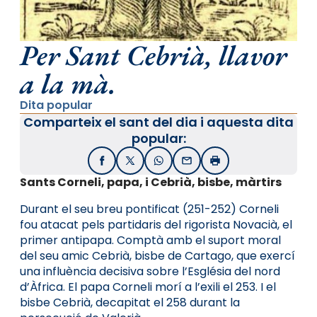
Per Sant Cebrià, llavor
a la mà.
Dita popular
Comparteix el sant del dia i aquesta dita
popular:
Facebook
X / Twitter
WhatsApp
Email
Imprimir
Sants Corneli, papa, i Cebrià, bisbe, màrtirs
Durant el seu breu pontificat (251-252) Corneli
fou atacat pels partidaris del rigorista Novacià, el
primer antipapa. Comptà amb el suport moral
del seu amic Cebrià, bisbe de Cartago, que exercí
una influència decisiva sobre l’Església del nord
d’Àfrica. El papa Corneli morí a l’exili el 253. I el
bisbe Cebrià, decapitat el 258 durant la