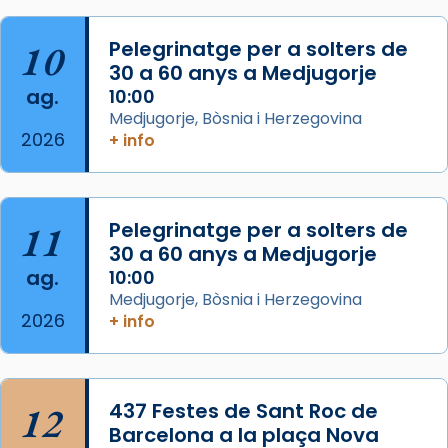
2 weeks ago
Aquest dilluns, 27 de juliol, ha tingut lloc la
10
Pelegrinatge per a solters de
missa d’acció de gràcies en agraïment al
30 a 60 anys a Medjugorje
ag.
comitè organitzador de la visita apostòlica
10:00
Medjugorje, Bòsnia i Herzegovina
del Sant Pare Lleó XIV a Barcelona, i als
2026
+ info
col·laboradors, a la Catedral de Barcelona.
L’arquebisbe de Barcelona, el cardenal Joan
Josep Omella, ha presidit la missa i l’ha
11
Pelegrinatge per a solters de
concelebrat el bisbe auxiliar de Barcelona,
30 a 60 anys a Medjugorje
Mons. David Abadías.
ag.
10:00
📸 Dr. G. Simón
Medjugorje, Bòsnia i Herzegovina
2026
+ info
Photo
View on Facebook
·
Share
12
437 Festes de Sant Roc de
Arquebisbat de Barcelona
2 weeks ago
Barcelona a la plaça Nova