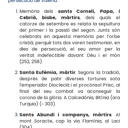
persecució de Valerià.
Memòria dels
sants Corneli, Papa, i
Cebrià, bisbe, màrtirs
, dels quals el
catorze de setembre es relata la sepultura
del primer i la passió del segon. Junts són
celebrats en aquesta memòria per l’orbe
cristià, perquè tots dos varen testimoniar, en
dies de persecució, el seu amor per la
veritat indefectible davant Déu i el món
(252, 258).
Santa Eufèmia, màrtir
. Segons la tradició,
després de patir diverses tortures sota
l'emperador Dioclecià i el procònsol Prisc, al
final del seu combat va aconseguir la
corona de la glòria. A Calcedònia, Bitínia (ara
Turquia) (~ 303).
Sants Abundi i companys, màrtirs
. Al
mont Soracte, cap la via Flamínia, al Laci
(304).