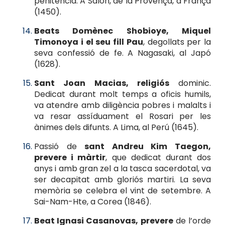
penitència. A Salon, de la Provença, a França
(1450).
Beats Domènec Shobioye, Miquel
Timonoya i el seu fill Pau
, degollats per la
seva confessió de fe. A Nagasaki, al Japó
(1628).
Sant Joan Macias, religiós
dominic.
Dedicat durant molt temps a oficis humils,
va atendre amb diligència pobres i malalts i
va resar assíduament el Rosari per les
ànimes dels difunts. A Lima, al Perú (1645).
Passió de
sant Andreu Kim Taegon,
prevere i màrtir
, que dedicat durant dos
anys i amb gran zel a la tasca sacerdotal, va
ser decapitat amb gloriós martiri. La seva
memòria se celebra el vint de setembre. A
Sai-Nam-Hte, a Corea (1846).
Beat Ignasi Casanovas, prevere
de l’orde