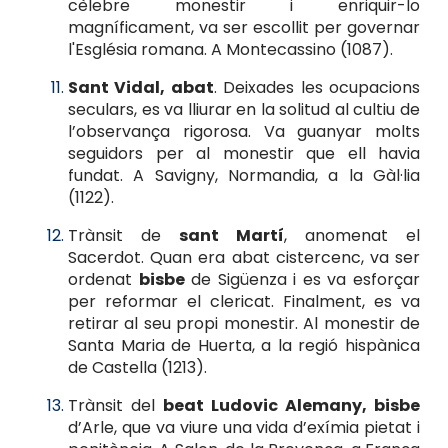
cèlebre monestir i enriquir-lo
magníficament, va ser escollit per governar
l'Església romana. A Montecassino (1087).
Sant Vidal, abat
. Deixades les ocupacions
seculars, es va lliurar en la solitud al cultiu de
l’observança rigorosa. Va guanyar molts
seguidors per al monestir que ell havia
fundat. A Savigny, Normandia, a la Gàl·lia
(1122).
Trànsit de
sant Martí
, anomenat el
Sacerdot. Quan era abat cistercenc, va ser
ordenat
bisbe
de Sigüenza i es va esforçar
per reformar el clericat. Finalment, es va
retirar al seu propi monestir. Al monestir de
Santa Maria de Huerta, a la regió hispànica
de Castella (1213).
Trànsit del
beat Ludovic Alemany, bisbe
d’Arle, que va viure una vida d’exímia pietat i