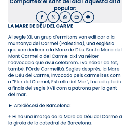
Comparteix el sant del dia i aquesta dita
popular:
Facebook
X / Twitter
WhatsApp
Email
Imprimir
LA MARE DE DÉU DEL CARME
Al segle XII, un grup d’ermitans van edificar a la
muntanya del Carmel (Palestina), una església
que van dedicar a la Mare de Déu: Santa Maria del
Mont Carmel o del Carme; així va néixer
l’advocació que avui celebrem, i va néixer de fet,
també, l’Orde Carmelità. Segles després, la Mare
de Déu del Carme, invocada pels carmelites com
a “Flor del Carmel, Estrella del Mar”, fou adoptada
a finals del segle XVII com a patrona per la gent
del mar.
► Arxidiòcesi de Barcelona:
+ Hi ha una imatge de la Mare de Déu del Carme a
la girola de la catedral de Barcelona.