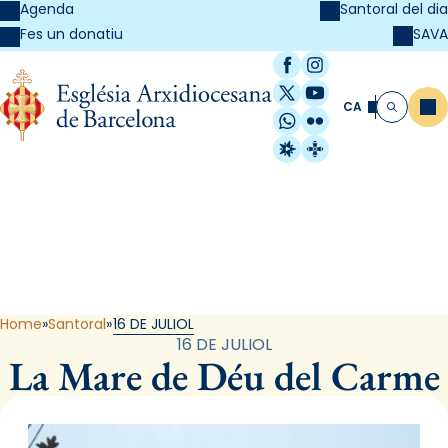
Agenda
Santoral del dia
SAVA
Fes un donatiu
Facebook
Instagram
X / Twitter
YouTube
CA
Me
Cerca
WhatsApp
Flickr
Radio Estel
Catalunya Cristi
Santoral
Home
Santoral
16 DE JULIOL
16 DE JULIOL
La Mare de Déu del Carme