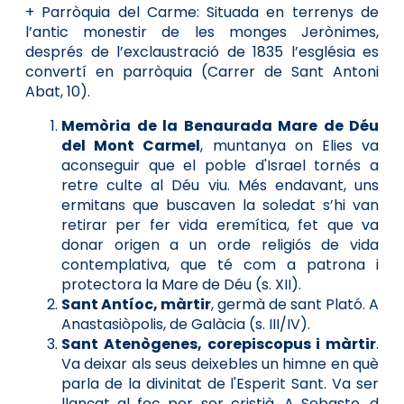
+ Parròquia del Carme: Situada en terrenys de
l’antic monestir de les monges Jerònimes,
després de l’exclaustració de 1835 l’església es
convertí en parròquia (Carrer de Sant Antoni
Abat, 10).
Memòria de la Benaurada Mare de Déu
del Mont Carmel
, muntanya on Elies va
aconseguir que el poble d'Israel tornés a
retre culte al Déu viu. Més endavant, uns
ermitans que buscaven la soledat s’hi van
retirar per fer vida eremítica, fet que va
donar origen a un orde religiós de vida
contemplativa, que té com a patrona i
protectora la Mare de Déu (s. XII).
Sant Antíoc, màrtir
, germà de sant Plató. A
Anastasiòpolis, de Galàcia (s. III/IV).
Sant Atenògenes, corepiscopus i màrtir
.
Va deixar als seus deixebles un himne en què
parla de la divinitat de l'Esperit Sant. Va ser
llançat al foc per ser cristià. A Sebaste, d