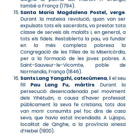
també a França (1794).
Santa Maria Magdalena Postel, verge
.
Durant la mateixa revolució, quan van ser
expulsats tots els sacerdots, va prestar tota
classe de serveis als malalts i, en general, a
tots els fidels. Restablerta la pau, va fundar
en la més completa pobresa la
Congregació de les Filles de la Misericòrdia,
per a la formació de les joves pobres. A
Saint-Sauveur-le-Vicomte, poble de
Normandia, França (1846).
Sants Lang Yangzhi, catecúmena
,
i
el seu
fill
Pau Lang Fu, màrtirs
. Durant la
persecució desencadenada pel moviment
dels Yihétuàn, a causa d'haver professat
públicament la seva fe cristiana, tots dos
van morir consumits pel foc dins de casa
seva, que havia estat incendiada. A Lüjiapo,
localitat de Qinghe, a la província xinesa
d’Hebei (1900).