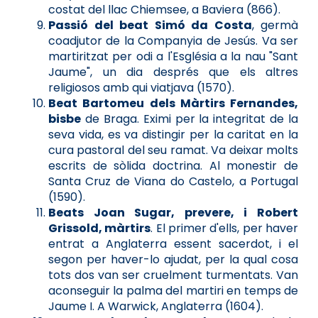
costat del llac Chiemsee, a Baviera (866).
Passió del beat Simó da Costa
, germà
coadjutor de la Companyia de Jesús. Va ser
martiritzat per odi a l'Església a la nau "Sant
Jaume", un dia després que els altres
religiosos amb qui viatjava (1570).
Beat Bartomeu dels Màrtirs Fernandes,
bisbe
de Braga. Eximi per la integritat de la
seva vida, es va distingir per la caritat en la
cura pastoral del seu ramat. Va deixar molts
escrits de sòlida doctrina. Al monestir de
Santa Cruz de Viana do Castelo, a Portugal
(1590).
Beats Joan Sugar, prevere, i Robert
Grissold, màrtirs
. El primer d'ells, per haver
entrat a Anglaterra essent sacerdot, i el
segon per haver-lo ajudat, per la qual cosa
tots dos van ser cruelment turmentats. Van
aconseguir la palma del martiri en temps de
Jaume I. A Warwick, Anglaterra (1604).