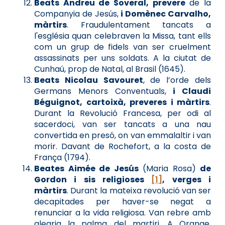
Beats Andreu de Soveral, prevere
de la
Companyia de Jesús,
i Domènec Carvalho,
màrtirs
. Fraudulentament tancats a
l'església quan celebraven la Missa, tant ells
com un grup de fidels van ser cruelment
assassinats per uns soldats. A la ciutat de
Cunhaú, prop de Natal, al Brasil (1645).
Beats Nicolau Savouret
, de l’orde dels
Germans Menors Conventuals,
i Claudi
Béguignot, cartoixà, preveres i màrtirs
.
Durant la Revolució Francesa, per odi al
sacerdoci, van ser tancats a una nau
convertida en presó, on van emmalaltir i van
morir. Davant de Rochefort, a la costa de
França (1794).
Beates Aimée de Jesús
(Maria Rosa)
de
Gordon i sis religioses
[1]
, verges i
màrtirs
. Durant la mateixa revolució van ser
decapitades per haver-se negat a
renunciar a la vida religiosa. Van rebre amb
alegria la palma del martiri. A Orange,