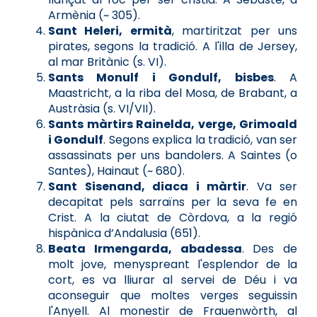
Armènia (~ 305).
Sant Heleri, ermità
, martiritzat per uns
pirates, segons la tradició. A l'illa de Jersey,
al mar Britànic (s. VI).
Sants Monulf i Gondulf, bisbes
. A
Maastricht, a la riba del Mosa, de Brabant, a
Austràsia (s. VI/VII).
Sants màrtirs Rainelda, verge, Grimoald
i Gondulf
. Segons explica la tradició, van ser
assassinats per uns bandolers. A Saintes (o
Santes), Hainaut (~ 680).
Sant Sisenand, diaca i màrtir
. Va ser
decapitat pels sarraïns per la seva fe en
Crist. A la ciutat de Còrdova, a la regió
hispànica d’Andalusia (651).
Beata Irmengarda, abadessa
. Des de
molt jove, menyspreant l'esplendor de la
cort, es va lliurar al servei de Déu i va
aconseguir que moltes verges seguissin
l'Anyell. Al monestir de Frauenwòrth, al