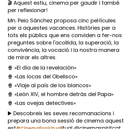
🎬 Aquest estiu, cinema per gaudir i també
per reflexionar!
Mn. Peio Sánchez proposa cinc pel·lícules
per a aquestes vacances. Històries per a
tots els públics que ens conviden a fer-nos
preguntes sobre l'acollida, la superació, la
convivència, la vocació i la nostra manera
de mirar els altres.
🍿 «El día de la revelación»
🍿 «Las locas del Obelisco»
🍿 «Viaje al país de los blancos»
🍿 «León XIV, el hombre detrás del Papa»
🍿 «Las ovejas detectives»
▶️ Descobreix les seves recomanacions i
prepara una bona sessió de cinema aquest
est
itual @cinemaspiritcat
#CinemaEspiritual