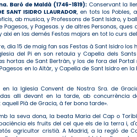
na. Baró de Maldà (1746-1819):
Conservant la lle
DE SANT ISIDRO LLAURADOR
, en tots los Pobles,
oficis, ab musica, y Professons de Sant Isidro, y ba
 de Pagesos, y Pagesas. y de altres Personas, que
 y aixi en las demés Festas majors en tot lo curs del
ere, dia 15 de maig fan sas Festas à Sant Isidro los
a Iglesia del Pi en son retaula y Capella dels San
s hortas de Sant Bertràn, y los de fora del Portal
 Pagesos en lo Altàr, y Capella de Sant Isidro en la 
s en la Iglesia Convent de Nos­tra Sra. de Grac
a­das alli devant en la tarde, ab concurrència 
aquell Plà de Gracia, à fer bona tarde».
amb la seva dona, la beata Maria del Cap o Toríb
aciència els fruits del cel que els de la terra i, 
tós agricultor cristià. A Madrid, a la regió de Cas