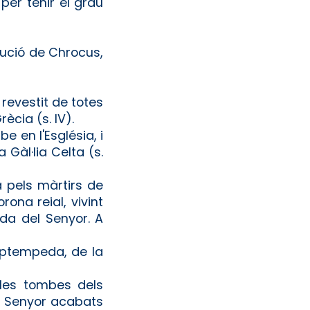
per tenir el grau
ecució de Chrocus,
, revestit de totes
ècia (s. IV).
e en l'Església, i
Gàl·lia Celta (s.
a pels màrtirs de
ona reial, vivint
da del Senyor. A
eptempeda, de la
 les tombes dels
el Senyor acabats