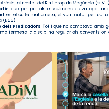
ràsia, al costat del Rin i prop de Magúncia (s. VIII)
rtir
, que per por als musulmans es va apartar de
t en el culte mahometà, el van matar per odi a l
a (855).
e dels Predicadors
. Tot i que no comptava amb ga
 amb fermesa la disciplina regular als convents on 