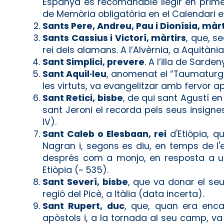
Espanya és recomanable llegir en primer
de Memòria obligatòria en el Calendari e
Sants Pere, Andreu, Pau i Dionísia, màrt
Sants Cassius i Victorí, màrtirs
, que, s
rei dels alamans. A l’Alvèrnia, a Aquitània (s
Sant Simplici, prevere
. A l’illa de Sardeny
Sant Aquil·leu
, anomenat el “Taumaturg
les virtuts, va evangelitzar amb fervor ap
Sant Retici, bisbe
, de qui sant Agustí en
sant Jeroni el recorda pels seus insignes
IV).
Sant Caleb o Elesbaan, rei
d'Etiòpia, q
Nagran i, segons es diu, en temps de l'
després com a monjo, en resposta a un 
Etiòpia (~ 535).
Sant Severí, bisbe
, que va donar el s
regió del Picè, a Itàlia (data incerta).
Sant Rupert, duc
, que, quan era enca
apòstols i, a la tornada al seu camp, va 