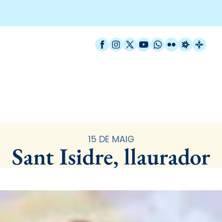
Facebook
Instagram
X / Twitter
YouTube
WhatsApp
Flickr
Radio Est
Catal
Santoral
15 DE MAIG
Sant Isidre, llaurador