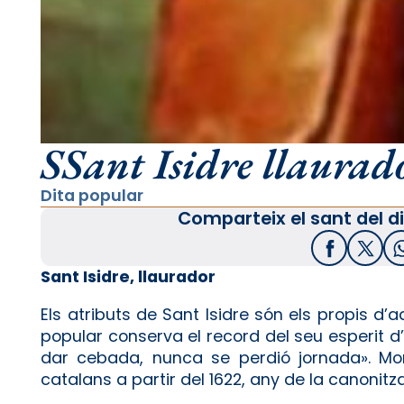
SSant Isidre llaurador
Dita popular
Comparteix el sant del di
Facebook
X / T
Sant Isidre, llaurador
Els atributs de Sant Isidre són els propis d’
popular conserva el record del seu esperit d’
dar cebada, nunca se perdió jornada». Mor
catalans a partir del 1622, any de la canonitza