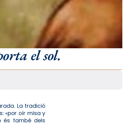
orta el sol.
rada. La tradició
s: «por oír misa y
ho és també dels