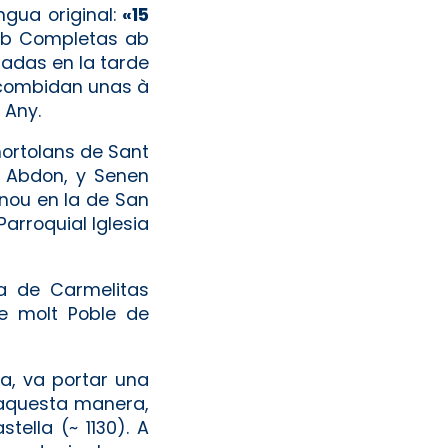
ngua original:
«15
 ab Completas ab
lladas en la tarde
s combidan unas à
 Any.
 hortolans de Sant
ts Abdon, y Senen
 nou en la de San
Parroquial Iglesia
ia de Carmelitas
de molt Poble de
ia, va portar una
d'aquesta manera,
tella (~ 1130). A