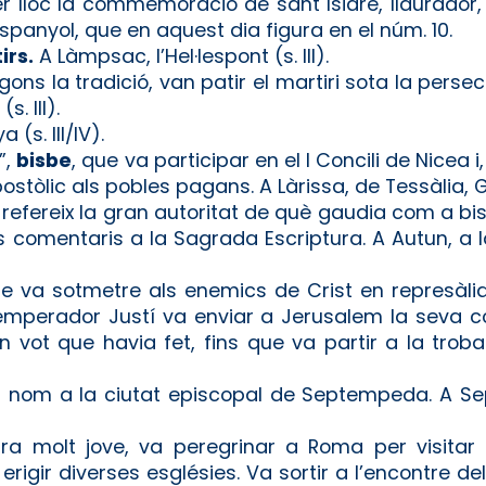
 lloc la commemoració de sant Isidre, llaurador, 
spanyol, que en aquest dia figura en el núm. 10.
irs.
A Làmpsac, l’Hel·lespont (s. III).
egons la tradició, van patir el martiri sota la pers
. III).
a (s. III/IV).
”,
bisbe
, que va participar en el I Concili de Nicea i
ostòlic als pobles pagans. A Làrissa, de Tessàlia, Gr
 refereix la gran autoritat de què gaudia com a bisb
 comentaris a la Sagrada Escriptura. A Autun, a la 
ue va sotmetre als enemics de Crist en represàli
emperador Justí va enviar a Jerusalem la seva cor
vot que havia fet, fins que va partir a la troba
eu nom a la ciutat episcopal de Septempeda. A S
ra molt jove, va peregrinar a Roma per visitar
erigir diverses esglésies. Va sortir a l’encontre d