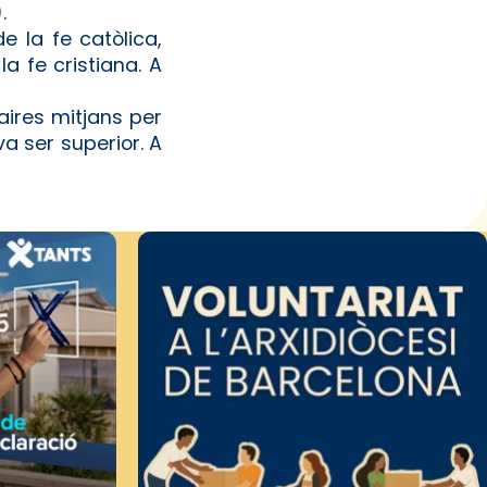
.
 la fe catòlica,
a fe cristiana. A
ires mitjans per
va ser superior. A