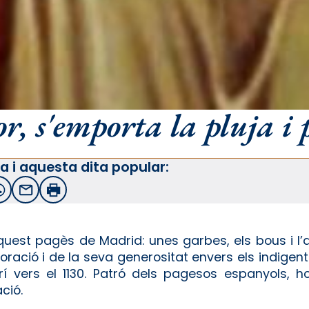
, s'emporta la pluja i p
a i aquesta dita popular:
witter
WhatsApp
Email
Imprimir
aquest pagès de Madrid: unes garbes, els bous i l’a
oració i de la seva generositat envers els indigent
í vers el 1130. Patró dels pagesos espanyols, 
ció.