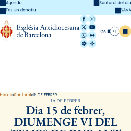
Agenda
Santoral del dia
SAVA
Fes un donatiu
Facebook
Instagram
X / Twitter
YouTube
CA
Me
Cerca
WhatsApp
Flickr
Radio Estel
Catalunya Cristi
Santoral
Home
Santoral
15 DE FEBRER
15 DE FEBRER
Dia 15 de febrer,
DIUMENGE VI DEL