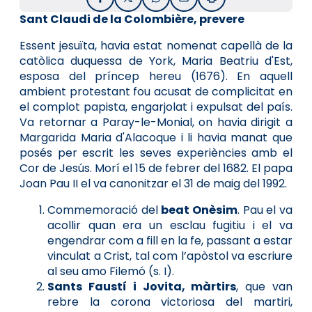
Facebook
X / Twitter
WhatsApp
Email
Imprimir
Sant Claudi de la Colombière, prevere
Essent jesuïta, havia estat nomenat capellà de la
catòlica duquessa de York, Maria Beatriu d'Est,
esposa del príncep hereu (1676). En aquell
ambient protestant fou acusat de complicitat en
el complot papista, engarjolat i expulsat del país.
Va retornar a Paray-le-Monial, on havia dirigit a
Margarida Maria d'Alacoque i li havia manat que
posés per escrit les seves experiències amb el
Cor de Jesús. Morí el 15 de febrer del 1682. El papa
Joan Pau II el va canonitzar el 31 de maig del 1992.
Commemoració del
beat Onèsim
. Pau el va
acollir quan era un esclau fugitiu i el va
engendrar com a fill en la fe, passant a estar
vinculat a Crist, tal com l’apòstol va escriure
al seu amo Filemó (s. I).
Sants Faustí i Jovita, màrtirs
, que van
rebre la corona victoriosa del martiri,