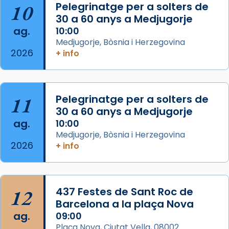
Aquest dilluns, 27 de juliol, ha tingut lloc la
10
Pelegrinatge per a solters de
missa d’acció de gràcies en agraïment al
30 a 60 anys a Medjugorje
ag.
comitè organitzador de la visita apostòlica
10:00
Medjugorje, Bòsnia i Herzegovina
del Sant Pare Lleó XIV a Barcelona, i als
2026
+ info
col·laboradors, a la Catedral de Barcelona.
L’arquebisbe de Barcelona, el cardenal Joan
Josep Omella, ha presidit la missa i l’ha
11
Pelegrinatge per a solters de
concelebrat el bisbe auxiliar de Barcelona,
30 a 60 anys a Medjugorje
Mons. David Abadías.
ag.
10:00
📸 Dr. G. Simón
Medjugorje, Bòsnia i Herzegovina
2026
+ info
Photo
View on Facebook
·
Share
12
437 Festes de Sant Roc de
Arquebisbat de Barcelona
2 weeks ago
Barcelona a la plaça Nova
ag.
09:00
Memòria de les santes Juliana i
Plaça Nova, Ciutat Vella, 08002