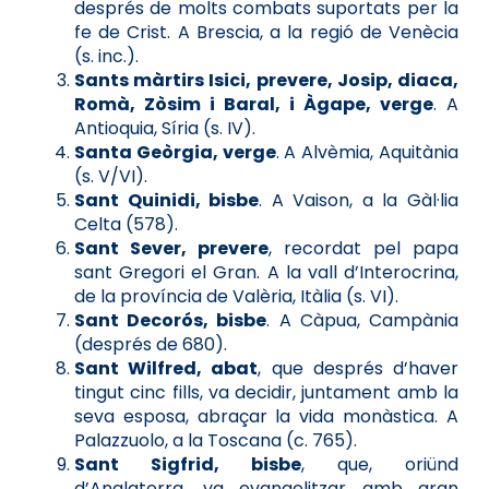
després de molts combats suportats per la
fe de Crist. A Brescia, a la regió de Venècia
(s. inc.).
Sants màrtirs Isici, prevere, Josip, diaca,
Romà, Zòsim i Baral, i Àgape, verge
. A
Antioquia, Síria (s. IV).
Santa Geòrgia, verge
. A Alvèmia, Aquitània
(s. V/VI).
Sant Quinidi, bisbe
. A Vaison, a la Gàl·lia
Celta (578).
Sant Sever, prevere
, recordat pel papa
sant Gregori el Gran. A la vall d’Interocrina,
de la província de Valèria, Itàlia (s. VI).
Sant Decorós, bisbe
. A Càpua, Campània
(després de 680).
Sant Wilfred, abat
, que després d’haver
tingut cinc fills, va decidir, juntament amb la
seva esposa, abraçar la vida monàstica. A
Palazzuolo, a la Toscana (c. 765).
Sant Sigfrid, bisbe
, que, oriünd
d’Anglaterra, va evangelitzar amb gran