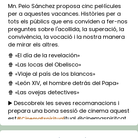
Mn. Peio Sánchez proposa cinc pel·lícules
per a aquestes vacances. Històries per a
tots els públics que ens conviden a fer-nos
preguntes sobre l'acollida, la superació, la
convivència, la vocació i la nostra manera
de mirar els altres.
🍿 «El día de la revelación»
🍿 «Las locas del Obelisco»
🍿 «Viaje al país de los blancos»
🍿 «León XIV, el hombre detrás del Papa»
🍿 «Las ovejas detectives»
▶️ Descobreix les seves recomanacions i
prepara una bona sessió de cinema aquest
est
itual @cinemaspiritcat
#CinemaEspiritual
Imatge: Generada amb IA (OpenAI)