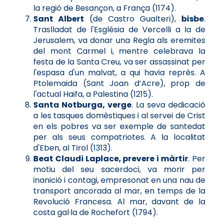
la regió de Besançon, a França (1174).
Sant Albert
(de Castro Gualteri),
bisbe
.
Traslladat de l'Església de Vercelli a la de
Jerusalem, va donar una Regla als eremites
del mont Carmel i, mentre celebrava la
festa de la Santa Creu, va ser assassinat per
l'espasa d'un malvat, a qui havia reprès. A
Ptolemaida (Sant Joan d’Acre), prop de
l'actual Haifa, a Palestina (1215).
Santa Notburga, verge
. La seva dedicació
a les tasques domèstiques i al servei de Crist
en els pobres va ser exemple de santedat
per als seus compatriotes. A la localitat
d'Eben, al Tirol (1313).
Beat Claudi Laplace, prevere i màrtir
. Per
motiu del seu sacerdoci, va morir per
inanició i contagi, empresonat en una nau de
transport ancorada al mar, en temps de la
Revolució Francesa. Al mar, davant de la
costa gal·la de Rochefort (1794).