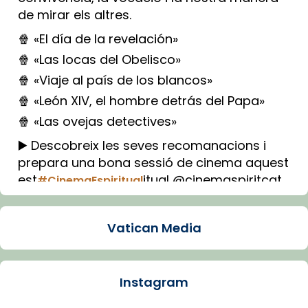
de mirar els altres.
🍿 «El día de la revelación»
🍿 «Las locas del Obelisco»
🍿 «Viaje al país de los blancos»
🍿 «León XIV, el hombre detrás del Papa»
🍿 «Las ovejas detectives»
▶️ Descobreix les seves recomanacions i
prepara una bona sessió de cinema aquest
est
itual @cinemaspiritcat
#CinemaEspiritual
Imatge: Generada amb IA (OpenAI)
Video
Vatican Media
View on Facebook
·
Share
Instagram
Arquebisbat de Barcelona
1 week ago