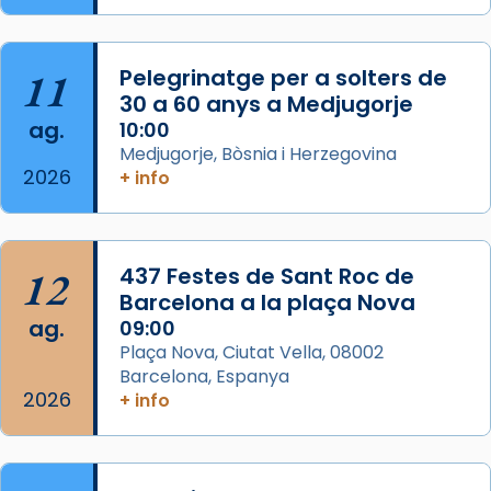
L’arquebisbe de Barcelona, el cardenal Joan
Josep Omella, ha presidit la missa i l’ha
11
Pelegrinatge per a solters de
concelebrat el bisbe auxiliar de Barcelona,
30 a 60 anys a Medjugorje
Mons. David Abadías.
ag.
10:00
📸 Dr. G. Simón
Medjugorje, Bòsnia i Herzegovina
2026
+ info
Photo
View on Facebook
·
Share
12
437 Festes de Sant Roc de
Arquebisbat de Barcelona
2 weeks ago
Barcelona a la plaça Nova
ag.
09:00
Memòria de les santes Juliana i
Plaça Nova, Ciutat Vella, 08002
Semproniana, verges i màrtirs.
Barcelona, Espanya
2026
Acompanyant la història de sant Cugat, a
+ info
partir de l’Edat Mitjana sorgeix la tradició
que les santes Juliana (“relatiu a Júlia”) i
Semproniana (“relatiu a Semprònia =