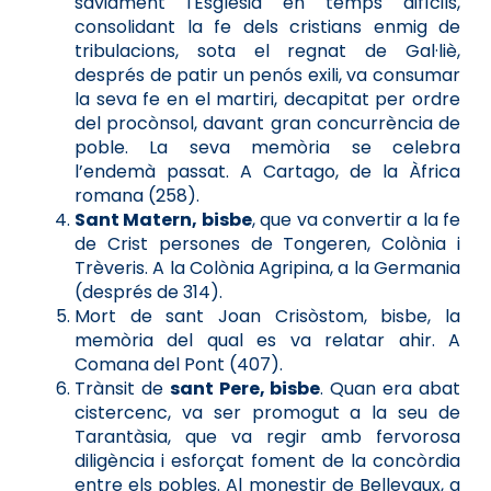
sàviament l'Església en temps difícils,
consolidant la fe dels cristians enmig de
tribulacions, sota el regnat de Gal·liè,
després de patir un penós exili, va consumar
la seva fe en el martiri, decapitat per ordre
del procònsol, davant gran concurrència de
poble. La seva memòria se celebra
l’endemà passat. A Cartago, de la Àfrica
romana (258).
Sant Matern, bisbe
, que va convertir a la fe
de Crist persones de Tongeren, Colònia i
Trèveris. A la Colònia Agripina, a la Germania
(després de 314).
Mort de sant Joan Crisòstom, bisbe, la
memòria del qual es va relatar ahir. A
Comana del Pont (407).
Trànsit de
sant Pere, bisbe
. Quan era abat
cistercenc, va ser promogut a la seu de
Tarantàsia, que va regir amb fervorosa
diligència i esforçat foment de la concòrdia
entre els pobles. Al monestir de Bellevaux, a