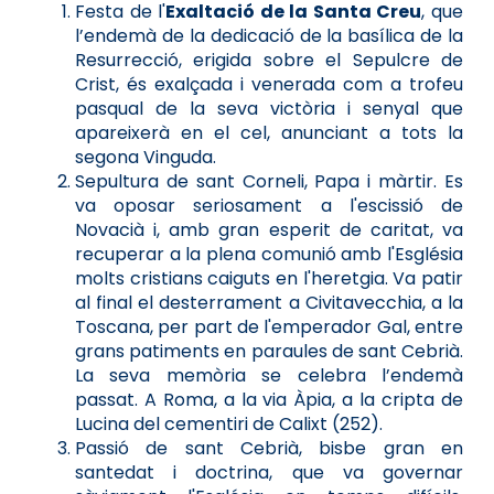
Festa de l'
Exaltació de la Santa Creu
, que
l’endemà de la dedicació de la basílica de la
Resurrecció, erigida sobre el Sepulcre de
Crist, és exalçada i venerada com a trofeu
pasqual de la seva victòria i senyal que
apareixerà en el cel, anunciant a tots la
segona Vinguda.
Sepultura de sant Corneli, Papa i màrtir. Es
va oposar seriosament a l'escissió de
Novacià i, amb gran esperit de caritat, va
recuperar a la plena comunió amb l'Església
molts cristians caiguts en l'heretgia. Va patir
al final el desterrament a Civitavecchia, a la
Toscana, per part de l'emperador Gal, entre
grans patiments en paraules de sant Cebrià.
La seva memòria se celebra l’endemà
passat. A Roma, a la via Àpia, a la cripta de
Lucina del cementiri de Calixt (252).
Passió de sant Cebrià, bisbe gran en
santedat i doctrina, que va governar