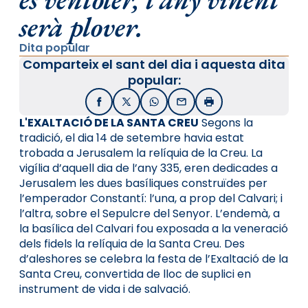
serà plover.
Dita popular
Comparteix el sant del dia i aquesta dita
popular:
Facebook
X / Twitter
WhatsApp
Email
Imprimir
L'EXALTACIÓ DE LA SANTA CREU
Segons la
tradició, el dia 14 de setembre havia estat
trobada a Jerusalem la relíquia de la Creu. La
vigília d’aquell dia de l’any 335, eren dedicades a
Jerusalem les dues basíliques construïdes per
l’emperador Constantí: l’una, a prop del Calvari; i
l’altra, sobre el Sepulcre del Senyor. L’endemà, a
la basílica del Calvari fou exposada a la veneració
dels fidels la relíquia de la Santa Creu. Des
d’aleshores se celebra la festa de l’Exaltació de la
Santa Creu, convertida de lloc de suplici en
instrument de vida i de salvació.