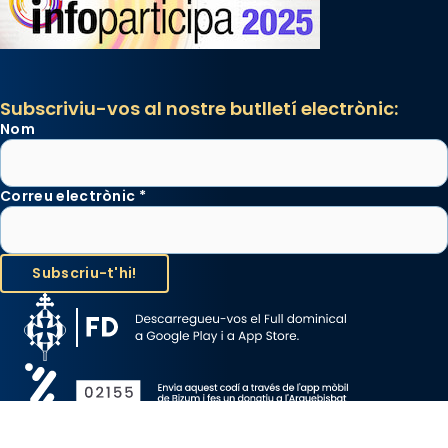
Subscriviu-vos al nostre butlletí electrònic:
Nom
Correu electrònic
*