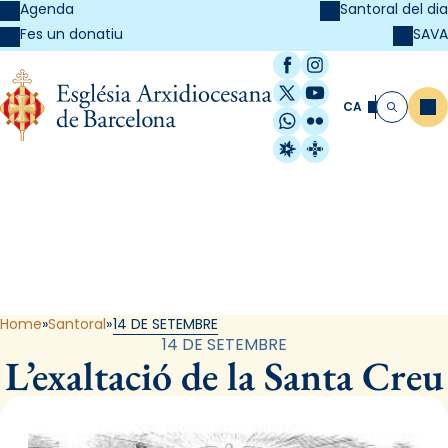
Agenda
Santoral del dia
SAVA
Fes un donatiu
Facebook
Instagram
X / Twitter
YouTube
CA
Me
Cerca
WhatsApp
Flickr
Radio Estel
Catalunya Cristi
Santoral
Home
Santoral
14 DE SETEMBRE
14 DE SETEMBRE
L’exaltació de la Santa Creu