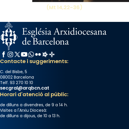
(Mt 14,22-36)
Facebook
Instagram
X / Twitter
YouTube
WhatsApp
Flickr
Radio Estel
Catalunya Cristiana
Contacte i suggeriments:
C. del Bisbe, 5
08002 Barcelona
Telf. 93 270 10 10
secgral@arqbcn.cat
Horari d'atenció al públic:
de dilluns a divendres, de 9 a 14 h.
Visites a l'Arxiu Diocesà:
de dilluns a dijous, de 10 a 13 h.