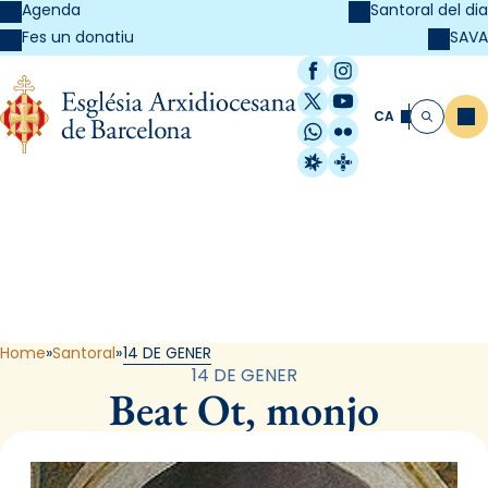
Agenda
Santoral del dia
SAVA
Fes un donatiu
Facebook
Instagram
X / Twitter
YouTube
CA
Me
Cerca
WhatsApp
Flickr
Radio Estel
Catalunya Cristi
Santoral
Home
Santoral
14 DE GENER
14 DE GENER
Beat Ot, monjo