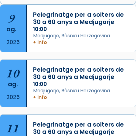
🔗
tinyurl.com/cvu5jmbk
📸 J. Merino
9
Pelegrinatge per a solters de
30 a 60 anys a Medjugorje
Photo
ag.
10:00
View on Facebook
·
Share
Medjugorje, Bòsnia i Herzegovina
2026
+ info
Arquebisbat de Barcelona
is at Catedral
de Barcelona.
2 weeks ago
Aquest dilluns, 27 de juliol, ha tingut lloc la
10
Pelegrinatge per a solters de
missa d’acció de gràcies en agraïment al
30 a 60 anys a Medjugorje
ag.
comitè organitzador de la visita apostòlica
10:00
Medjugorje, Bòsnia i Herzegovina
del Sant Pare Lleó XIV a Barcelona, i als
2026
+ info
col·laboradors, a la Catedral de Barcelona.
L’arquebisbe de Barcelona, el cardenal Joan
Josep Omella, ha presidit la missa i l’ha
11
Pelegrinatge per a solters de
concelebrat el bisbe auxiliar de Barcelona,
30 a 60 anys a Medjugorje
Mons. David Abadías.