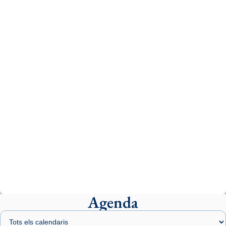
Recupera l'entrevista comp
Vatican
tican News 👇
News
www.vaticannews.va/es/iglesia/news/2026-
07/carmina-historia-depresion-papa-viaje-
espana-testimoni...
Photo
View on Facebook
·
Share
Arquebisbat de Barcelona
2 weeks ago
«Avui les santes Juliana i Semproniana ens
ajuden a alçar la mirada»
Mons. Sergi Gordo, bisbe de Tortosa, ha
presidit aquest 27 de juliol la missa de Les
Agenda
Santes de Mataró.