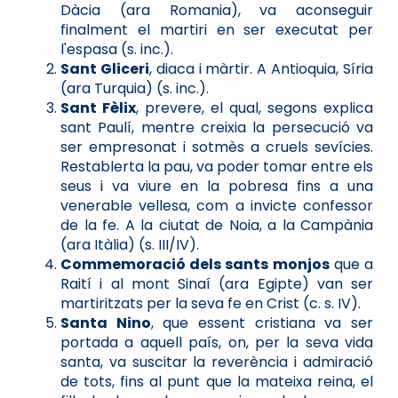
Dàcia (ara Romania), va aconseguir
finalment el martiri en ser executat per
l'espasa (s. inc.).
Sant Gliceri
, diaca i màrtir. A Antioquia, Síria
(ara Turquia) (s. inc.).
Sant Fèlix
, prevere, el qual, segons explica
sant Paulí, mentre creixia la persecució va
ser empresonat i sotmès a cruels sevícies.
Restablerta la pau, va poder tomar entre els
seus i va viure en la pobresa fins a una
venerable vellesa, com a invicte confessor
de la fe. A la ciutat de Noia, a la Campània
(ara Itàlia) (s. III/IV).
Commemoració dels sants
monjos
que a
Raití i al mont Sinaí (ara Egipte) van ser
martiritzats per la seva fe en Crist (c. s. IV).
Santa Nino
, que essent cristiana va ser
portada a aquell país, on, per la seva vida
santa, va suscitar la reverència i admiració
de tots, fins al punt que la mateixa reina, el