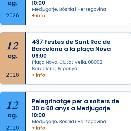
ag.
10:00
📸 Dr. G. Simón
Medjugorje, Bòsnia i Herzegovina
2026
+ info
Photo
View on Facebook
·
Share
12
437 Festes de Sant Roc de
Arquebisbat de Barcelona
2 weeks ago
Barcelona a la plaça Nova
ag.
09:00
Memòria de les santes Juliana i
Plaça Nova, Ciutat Vella, 08002
Semproniana, verges i màrtirs.
Barcelona, Espanya
2026
Acompanyant la història de sant Cugat, a
+ info
partir de l’Edat Mitjana sorgeix la tradició
que les santes Juliana (“relatiu a Júlia”) i
Semproniana (“relatiu a Semprònia =
12
Pelegrinatge per a solters de
eterna”) són deixebles seves. I l’any 1667, el
30 a 60 anys a Medjugorje
frare Joan Gaspar Roig, afirma en una obra
ag.
10:00
que les santes són filles de l’antiga Iluro.
Medjugorje, Bòsnia i Herzegovina
Mataró en reivindicarà les relíquies fins que
2026
+ info