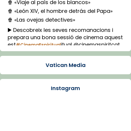
🍿 «Viaje al país de los blancos»
🍿 «León XIV, el hombre detrás del Papa»
🍿 «Las ovejas detectives»
▶️ Descobreix les seves recomanacions i
prepara una bona sessió de cinema aquest
est
itual @cinemaspiritcat
#CinemaEspiritual
Imatge: Generada amb IA (OpenAI)
Video
Vatican Media
View on Facebook
·
Share
Instagram
Arquebisbat de Barcelona
1 week ago
La Carmina va patir depressió. Fa gairebé
dos mesos, a l'Estadi Lluís Companys, la
jove va fer arribar el seu testimoni al papa
Lleó XIV.