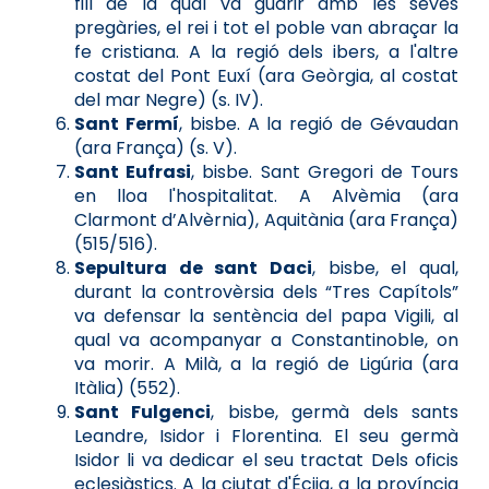
fill de la qual va guarir amb les seves
pregàries, el rei i tot el poble van abraçar la
fe cristiana. A la regió dels ibers, a l'altre
costat del Pont Euxí (ara Geòrgia, al costat
del mar Negre) (s. IV).
Sant Fermí
, bisbe. A la regió de Gévaudan
(ara França) (s. V).
Sant Eufrasi
, bisbe. Sant Gregori de Tours
en lloa l'hospitalitat. A Alvèmia (ara
Clarmont d’Alvèrnia), Aquitània (ara França)
(515/516).
Sepultura de sant Daci
, bisbe, el qual,
durant la controvèrsia dels “Tres Capítols”
va defensar la sentència del papa Vigili, al
qual va acompanyar a Constantinoble, on
va morir. A Milà, a la regió de Ligúria (ara
Itàlia) (552).
Sant Fulgenci
, bisbe, germà dels sants
Leandre, Isidor i Florentina. El seu germà
Isidor li va dedicar el seu tractat Dels oficis
eclesiàstics. A la ciutat d'Écija, a la província