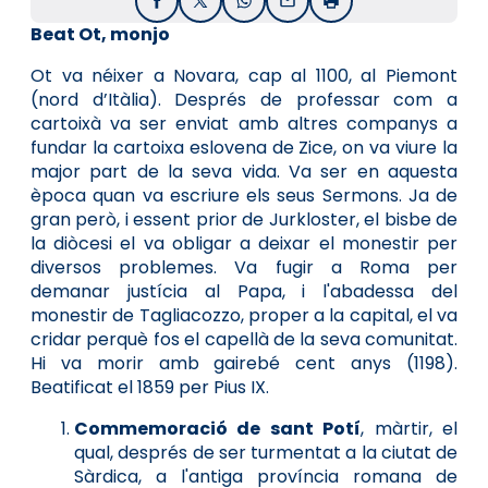
Facebook
X / Twitter
WhatsApp
Email
Imprimir
Beat Ot, monjo
Ot va néixer a Novara, cap al 1100, al Piemont
(nord d’Itàlia). Després de professar com a
cartoixà va ser enviat amb altres companys a
fundar la cartoixa eslovena de Zice, on va viure la
major part de la seva vida. Va ser en aquesta
època quan va escriure els seus Sermons. Ja de
gran però, i essent prior de Jurkloster, el bisbe de
la diòcesi el va obligar a deixar el monestir per
diversos problemes. Va fugir a Roma per
demanar justícia al Papa, i l'abadessa del
monestir de Tagliacozzo, proper a la capital, el va
cridar perquè fos el capellà de la seva comunitat.
Hi va morir amb gairebé cent anys (1198).
Beatificat el 1859 per Pius IX.
Commemoració de sant Potí
, màrtir, el
qual, després de ser turmentat a la ciutat de
Sàrdica, a l'antiga província romana de