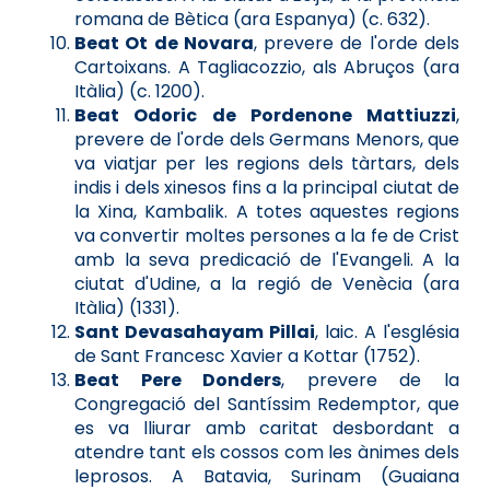
romana de Bètica (ara Espanya) (c. 632).
Beat Ot de Novara
, prevere de l'orde dels
Cartoixans. A Tagliacozzio, als Abruços (ara
Itàlia) (c. 1200).
Beat Odoric de Pordenone Mattiuzzi
,
prevere de l'orde dels Germans Menors, que
va viatjar per les regions dels tàrtars, dels
indis i dels xinesos fins a la principal ciutat de
la Xina, Kambalik. A totes aquestes regions
va convertir moltes persones a la fe de Crist
amb la seva predicació de l'Evangeli. A la
ciutat d'Udine, a la regió de Venècia (ara
Itàlia) (1331).
Sant Devasahayam Pillai
, laic. A l'església
de Sant Francesc Xavier a Kottar (1752).
Beat Pere Donders
, prevere de la
Congregació del Santíssim Redemptor, que
es va lliurar amb caritat desbordant a
atendre tant els cossos com les ànimes dels
leprosos. A Batavia, Surinam (Guaiana