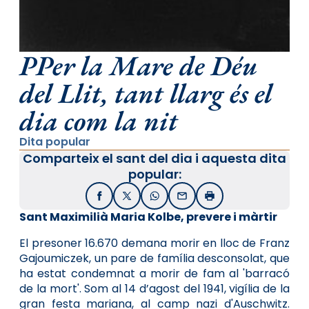
PPer la Mare de Déu
del Llit, tant llarg és el
dia com la nit
Dita popular
Comparteix el sant del dia i aquesta dita
popular:
Facebook
X / Twitter
WhatsApp
Email
Imprimir
Sant Maximilià Maria Kolbe, prevere i màrtir
El presoner 16.670 demana morir en lloc de Franz
Gajoumiczek, un pare de família desconsolat, que
ha estat condemnat a morir de fam al 'barracó
de la mort'. Som al 14 d’agost del 1941, vigília de la
gran festa mariana, al camp nazi d'Auschwitz.