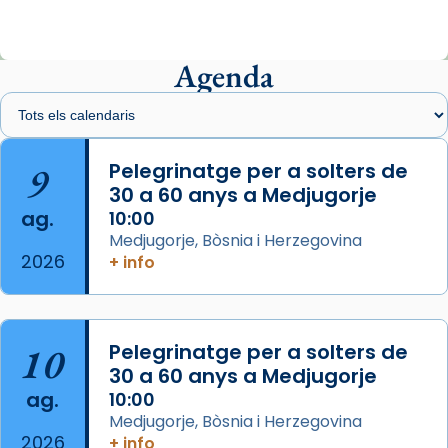
ajuden a alçar la mirada»
Mons. Sergi Gordo, bisbe de Tortosa, ha
presidit aquest 27 de juliol la missa de Les
Agenda
Santes de Mataró.
🔗
tinyurl.com/cvu5jmbk
📸 J. Merino
9
Pelegrinatge per a solters de
30 a 60 anys a Medjugorje
Photo
ag.
10:00
View on Facebook
·
Share
Medjugorje, Bòsnia i Herzegovina
2026
+ info
Arquebisbat de Barcelona
is at Catedral
de Barcelona.
2 weeks ago
Aquest dilluns, 27 de juliol, ha tingut lloc la
10
Pelegrinatge per a solters de
missa d’acció de gràcies en agraïment al
30 a 60 anys a Medjugorje
ag.
comitè organitzador de la visita apostòlica
10:00
Medjugorje, Bòsnia i Herzegovina
del Sant Pare Lleó XIV a Barcelona, i als
2026
+ info