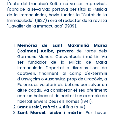
L’acte del franciscà Kolbe no va ser improvisat:
l'obra de la seva vida portava per títol la «Milícia
de la Immaculada», havia fundat la "Ciutat de la
Immaculada" (1927) i era el redactor de la revista
"Cavaller de la Immaculada" (1939).
Memòria de sant Maximilià Maria
(Raimon) Kolbe, prevere
de l’orde dels
Germans Menors Conventuals i màrtir. Va
ser fundador de la Milícia de Maria
Immaculada. Deportat a diversos llocs de
captiveri, finalment, al camp d'extermini
d’Oswiçcim o Auschwitz, prop de Cracòvia, a
Polònia, es va oferir als botxins per salvar un
altre captiu. Va considerar el seu oferiment
com un holocaust de caritat i un exemple de
fidelitat envers Déu i els homes (1941).
Sant Ursicí, màrtir
. A Il·líria (s. IV).
Sant Marcel, bisbe i màrtir
. Per haver