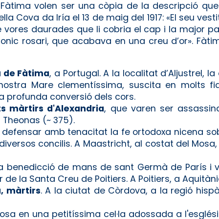
àtima volen ser una còpia de la descripció que 
la Cova da Iría el 13 de maig del 1917: «El seu vesti
 vores daurades que li cobria el cap i la major par
bonic rosari, que acabava en una creu d’or». Fàtim
 de Fàtima
, a Portugal. A la localitat d’Aljustrel,
a nostra Mare clementíssima, suscita en molts fi
la profunda conversió dels cors.
màrtirs d'Alexandria
, que varen ser assassin
a Theonas (~ 375).
 defensar amb tenacitat la fe ortodoxa nicena so
iversos concilis. A Maastricht, al costat del Mosa, 
 la benedicció de mans de sant Germà de París i
de la Santa Creu de Poitiers. A Poitiers, a Aquitàn
, màrtirs
. A la ciutat de Còrdova, a la regió hisp
losa en una petitíssima cel·la adossada a l'esglési