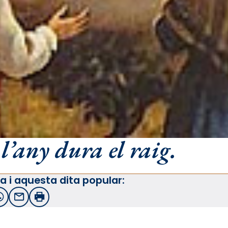
l’any dura el raig.
a i aquesta dita popular:
witter
WhatsApp
Email
Imprimir