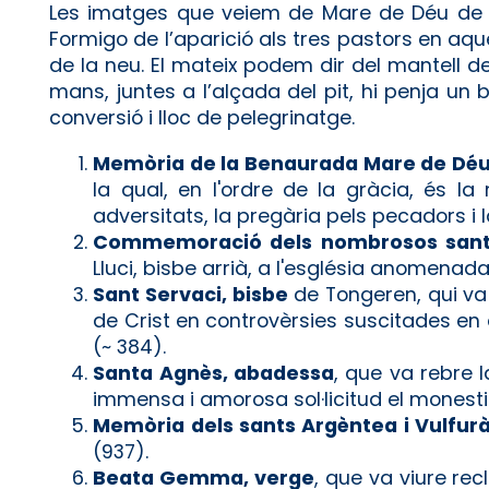
Les imatges que veiem de Mare de Déu de F
Formigo de l’aparició als tres pastors en aquel
de la neu. El mateix podem dir del mantell de
mans, juntes a l’alçada del pit, hi penja un 
conversió i lloc de pelegrinatge.
Memòria de la Benaurada Mare de Déu
la qual, en l'ordre de la gràcia, és l
adversitats, la pregària pels pecadors i 
Commemoració dels nombrosos sants 
Lluci, bisbe arrià, a l'església anomenad
Sant Servaci, bisbe
de Tongeren, qui va
de Crist en controvèrsies suscitades en d
(~ 384).
Santa Agnès, abadessa
, que va rebre
immensa i amorosa sol·licitud el monestir 
Memòria dels sants Argèntea i Vulfurà
(937).
Beata Gemma, verge
, que va viure rec