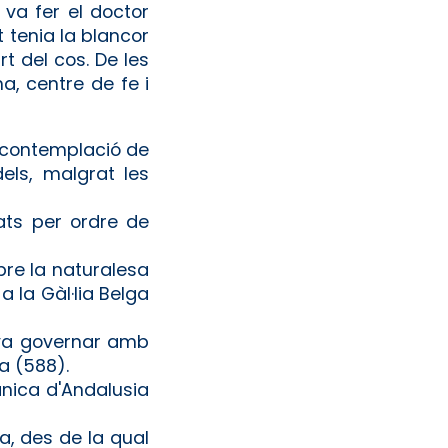
va fer el doctor
t tenia la blancor
t del cos. De les
a, centre de fe i
 la contemplació de
dels, malgrat les
ats per ordre de
bre la naturalesa
a la Gàl·lia Belga
 va governar amb
ia (588).
ànica d'Andalusia
a, des de la qual