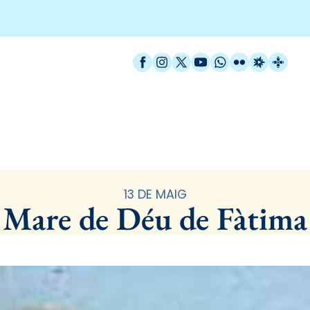
Facebook
Instagram
X / Twitter
YouTube
WhatsApp
Flickr
Radio Est
Catal
Santoral
13 DE MAIG
Mare de Déu de Fàtima