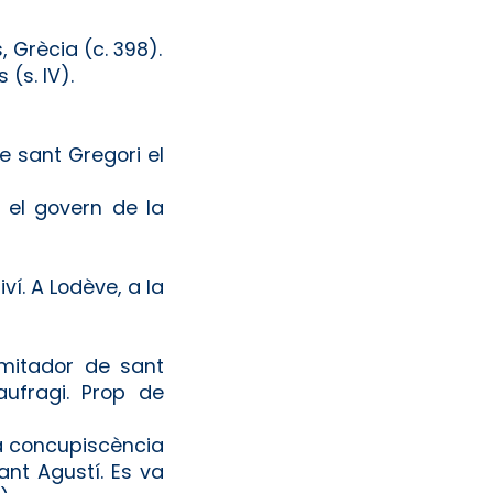
 Grècia (c. 398).
 (s. IV).
e sant Gregori el
 el govern de la
iví. A Lodève, a la
imitador de sant
ufragi. Prop de
la concupiscència
ant Agustí. Es va