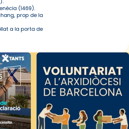
).
enècia (1469).
ochang, prop de la
lat a la porta de