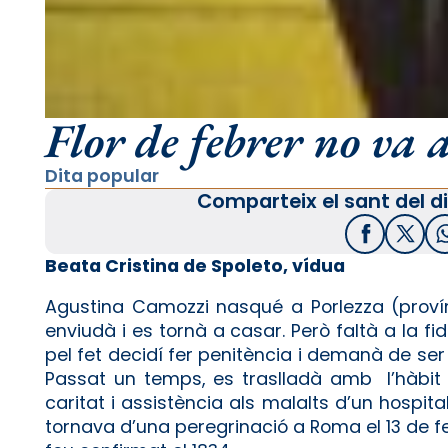
Flor de febrer no va 
Dita popular
Comparteix el sant del di
Facebook
X / T
Beata Cristina de Spoleto, vídua
Agustina Camozzi nasqué a Porlezza (provínc
enviudà i es tornà a casar. Però faltà a la f
pel fet decidí fer penitència i demanà de se
Passat un temps, es traslladà amb l’hàbit 
caritat i assistència als malalts d’un hospit
tornava d’una peregrinació a Roma el 13 de feb