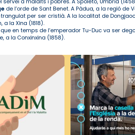
el servei a malalts i pobres. A Spoleto, Úmbria (1458
ge
de l’orde de Sant Benet. A Pàdua, a la regió de V
strangulat per ser cristià. A la localitat de Dongja
 a la Xina (1818).
, que en temps de l’emperador Tu-Duc va ser degol
e, a la Conxinxina (1858).