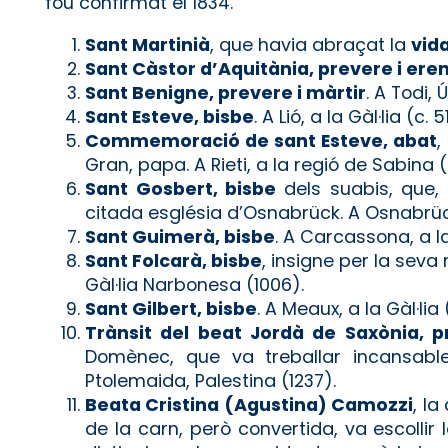
fou confirmat el 1834.
Sant Martinià
, que havia abraçat la
vid
Sant Càstor d’Aquitània, prevere i ere
Sant Benigne, prevere i màrtir
. A Todi, 
Sant Esteve, bisbe
. A Lió, a la Gàl·lia (c. 5
Commemoració de sant Esteve, abat
,
Gran, papa. A Rieti, a la regió de Sabina (s
Sant Gosbert, bisbe
dels suabis, que,
citada església d’Osnabrück. A Osnabrüc
Sant Guimerà, bisbe
. A Carcassona, a la
Sant Folcarà, bisbe
, insigne per la seva 
Gàl·lia Narbonesa (1006).
Sant Gilbert, bisbe
. A Meaux, a la Gàl·lia 
Trànsit del beat Jordà de Saxònia, p
Domènec, que va treballar incansabl
Ptolemaida, Palestina (1237).
Beata Cristina (Agustina) Camozzi
, l
de la carn, però convertida, va escollir