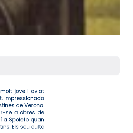
olt jove i aviat
nat. Impressionada
stines de Verona.
ar-se a obres de
rí a Spoleto quan
ins. Els seu culte