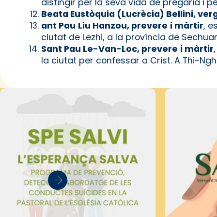
distingir per la seva vida de pregària i p
Beata Eustòquia (Lucrècia) Bellini, ver
ant Pau Liu Hanzou, prevere i màrtir
, e
ciutat de Lezhi, a la província de Sechuan,
Sant Pau Le-Van-Loc, prevere i màrtir
la ciutat per confessar a Crist. A Thi-Ngh