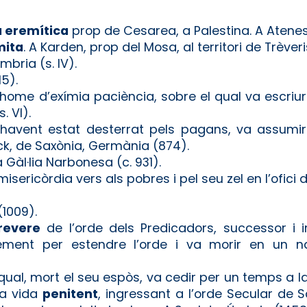
a eremítica
prop de Cesarea, a Palestina. A Atenes,
mita
. A Karden, prop del Mosa, al territori de Trèveris
Úmbria (s. IV).
15).
 home d’exímia paciència, sobre el qual va escriur
. VI).
 havent estat desterrat pels pagans, va assumir
k, de Saxònia, Germània (874).
 Gàl·lia Narbonesa (c. 931).
misericòrdia vers als pobres i pel seu zel en l’ofici d
(1009).
revere
de l’orde dels Predicadors, successor i 
ement per estendre l’orde i va morir en un na
a qual, mort el seu espòs, va cedir per un temps a 
 la vida
penitent
, ingressant a l’orde Secular de S