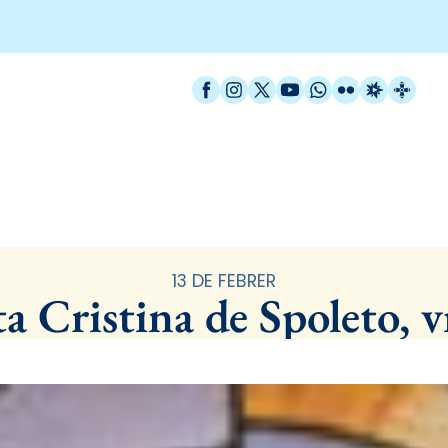
Facebook
Instagram
X / Twitter
YouTube
WhatsApp
Flickr
Radio Est
Catal
Santoral
13 DE FEBRER
a Cristina de Spoleto, 