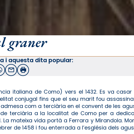
al graner
a i aquesta dita popular:
witter
WhatsApp
Email
Imprimir
ia italiana de Como) vers el 1432. Es va casar m
idelitat conjugal fins que el seu marit fou assassi
r admesa com a terciària en el convent de les agu
de terciària a la localitat de Como per a dedic
al. La mateixa vida portà a Ferrara y Mirandola. Mo
rer de 1458 i fou enterrada a l’església dels agust