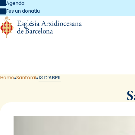
Agenda
Fes un donatiu
Home
Santoral
13 D’ABRIL
S