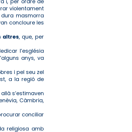
à i, per ordre de
trar violentament
una dura masmorra
van concloure les
 altres
, que, per
edicar l’església
d’alguns anys, va
bres i pel seu zel
t, a la regió de
 allà s’estimaven
Menèvia, Càmbria,
procurar conciliar
da religiosa amb