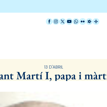
Facebook
Instagram
X / Twitter
YouTube
WhatsApp
Flickr
Radio Est
Catal
Santoral
13 D'ABRIL
ant Martí I, papa i màrt