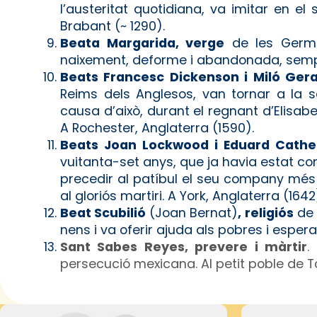
l’austeritat quotidiana, va imitar en el
Brabant (~ 1290).
Beata Margarida, verge
de les Germa
naixement, deforme i abandonada, sempr
Beats Francesc Dickenson i Miló Gera
Reims dels Anglesos, van tornar a la s
causa d’això, durant el regnant d’Elisab
A Rochester, Anglaterra (1590).
Beats Joan Lockwood i Eduard Cather
vuitanta-set anys, que ja havia estat c
precedir al patíbul el seu company més
al gloriós martiri. A York, Anglaterra (1642
Beat Scubilió
(Joan Bernat)
, religiós
de 
nens i va oferir ajuda als pobres i esperan
Sant Sabes Reyes, prevere i màrtir
.
persecució mexicana. Al petit poble de To