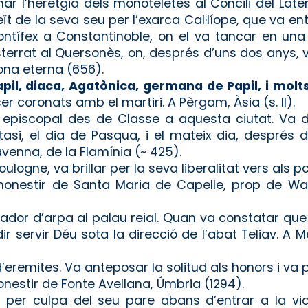
r l’heretgia dels monoteletes al Concili del Later
ït de la seva seu per l’exarca Cal·líope, que va en
l Pontífex a Constantinoble, on el va tancar en 
sterrat al Quersonès, on, després d’uns dos anys, 
rona eterna (656).
pil, diaca, Agatònica, germana de Papil, i molts
 coronats amb el martiri. A Pèrgam, Àsia (s. II).
u episcopal des de Classe a aquesta ciutat. Va d
tasi, el dia de Pasqua, i el mateix dia, després 
avenna, de la Flamínia (~ 425).
logne, va brillar per la seva liberalitat vers als po
onestir de Santa Maria de Capelle, prop de Was
cador d’arpa al palau reial. Quan va constatar que
 servir Déu sota la direcció de l’abat Teliav. A 
’eremites. Va anteposar la solitud als honors i va 
onestir de Fonte Avellana, Úmbria (1294).
r per culpa del seu pare abans d’entrar a la vi