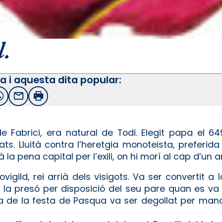
l.
a i aquesta dita popular:
witter
WhatsApp
Email
Imprimir
de Fabrici, era natural de Todi. Elegit papa el 64
ats. Lluità contra l’heretgia monoteista, preferid
a pena capital per l’exili, on hi morí al cap d’un 
Leovigild, rei arrià dels visigots. Va ser convertit a
 a la presó per disposició del seu pare quan es va
ia de la festa de Pasqua va ser degollat per man