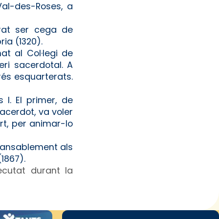
 Val-des-Roses, a
rat ser cega de
ia (1320).
at al Col·legi de
eri sacerdotal. A
rés esquarterats.
I. El primer, de
acerdot, va voler
t, per animar-lo
ncansablement als
(1867).
xecutat durant la