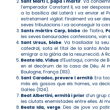
Sant Martí I, papa i màrtir
. Va condemna
l’emperador Constant II, va ser desposse
a la basílica del Laterà i va enviar e
estretament vigilat. Finalment va ser de
seves tribulacions i va aconseguir la co
Sants màrtirs Carp, bisbe
de Tiatira,
Pa
les seves benaurades confessions, van ser
Sant Ursus, bisbe
. Va traslladar la se
catedral, sota el títol de la santa Anàs
emigrar a la glòria de la resurrecció. A R
Beata Ida. Vídua
d’Eustaqui, comte de Bou
en el decòrum de la casa de Déu. Al m
Boulogne, França (1113).
Sant Caradoc, prevere i ermità
. Era to
més els gossos que els homes, va decidir
Gal·les (1124).
Beat Albertini, ermità i prior
d’un grup d
les ciutats enemistades entre elles. Al m
Beata Ida, verge
. Des de jove va pati