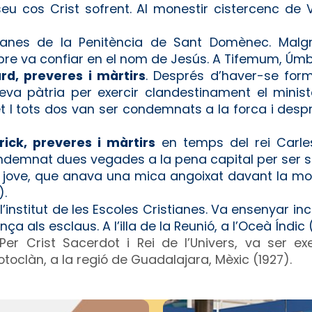
 seu cos Crist sofrent. Al monestir cistercenc de
nes de la Penitència de Sant Domènec. Malg
e va confiar en el nom de Jesús. A Tifemum, Úmbr
rd, preveres i màrtirs
. Després d’haver-se form
eva pàtria per exercir clandestinament el minist
et I tots dos van ser condemnats a la forca i desp
ick, preveres i màrtirs
en temps del rei Carles 
ondemnat dues vegades a la pena capital per ser s
 jove, que anava una mica angoixat davant la mor
).
l’institut de les Escoles Cristianes. Va ensenyar i
ça als esclaus. A l’illa de la Reunió, a l’Oceà Índic 
 Per Crist Sacerdot i Rei de l’Univers, va ser e
toclàn, a la regió de Guadalajara, Mèxic (1927).