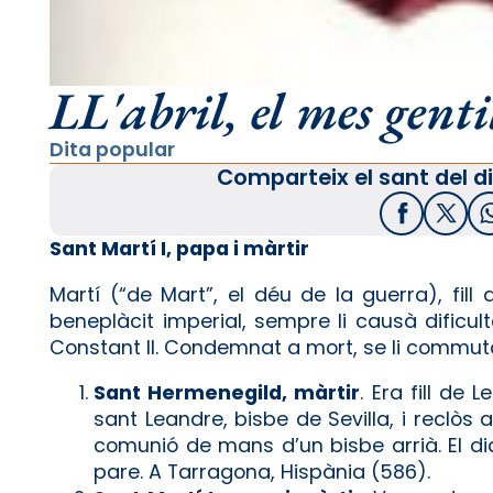
LL'abril, el mes genti
Dita popular
Comparteix el sant del di
Facebook
X / T
Sant Martí I, papa i màrtir
Martí (“de Mart”, el déu de la guerra), fill 
beneplàcit imperial, sempre li causà dificult
Constant II. Condemnat a mort, se li commutà l
Sant Hermenegild, màrtir
. Era fill de 
sant Leandre, bisbe de Sevilla, i reclòs
comunió de mans d’un bisbe arrià. El d
pare. A Tarragona, Hispània (586).