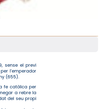
9, sense el previ
a per l’emperador
any (655).
 la fe catòlica per
 negar a rebre la
dat del seu propi