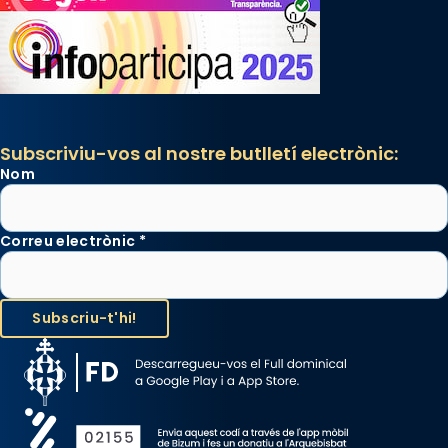
Glòria”) fou composta el 1848 per Mn.
Manuel Blanch, amb aire d’òpera
italianitzant; s’interpreta per privilegi
pontifici, amb orquestra i cor, i té una
duració aproximada de tres hores. Després,
processó (recuperada el 1972) al voltant
Subscriviu-vos al nostre butlletí electrònic:
del temple amb les relíquies de les santes.
Nom
Des de 1985 hi participa també un grup de
diablesses amb música i ball propis. Festa
gran a Mataró.
Correu electrònic
*
«Si vols saber què és calor, ves per les
Santes a Mataró»🥵.
Photo
View on Facebook
·
Share