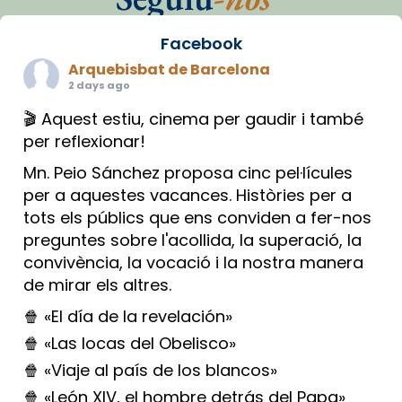
Facebook
Arquebisbat de Barcelona
2 days ago
🎬 Aquest estiu, cinema per gaudir i també
per reflexionar!
Mn. Peio Sánchez proposa cinc pel·lícules
per a aquestes vacances. Històries per a
tots els públics que ens conviden a fer-nos
preguntes sobre l'acollida, la superació, la
convivència, la vocació i la nostra manera
de mirar els altres.
🍿 «El día de la revelación»
🍿 «Las locas del Obelisco»
🍿 «Viaje al país de los blancos»
🍿 «León XIV, el hombre detrás del Papa»