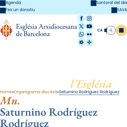
Agenda
Santoral del dia
SAVA
Fes un donatiu
Facebook
Instagram
X / Twitter
YouTube
CA
Me
Cerca
WhatsApp
Flickr
Radio Estel
Catalunya Cristi
Al servei de
l’Església
Home
Organigrama diocesà
Saturnino Rodríguez Rodríguez
Mn.
Saturnino Rodríguez
Rodríguez