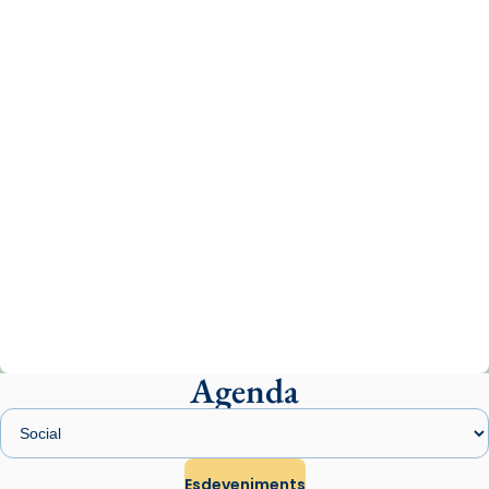
tican News 👇
News
www.vaticannews.va/es/iglesia/news/2026-
07/carmina-historia-depresion-papa-viaje-
espana-testimoni...
Photo
View on Facebook
·
Share
Arquebisbat de Barcelona
1 week ago
«Avui les santes Juliana i Semproniana ens
ajuden a alçar la mirada»
Mons. Sergi Gordo, bisbe de Tortosa, ha
presidit aquest 27 de juliol la missa de Les
Agenda
Santes de Mataró.
🔗
tinyurl.com/cvu5jmbk
📸 J. Merino
Esdeveniments