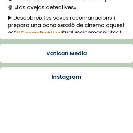
🍿 «Las ovejas detectives»
▶️ Descobreix les seves recomanacions i
prepara una bona sessió de cinema aquest
est
itual @cinemaspiritcat
#CinemaEspiritual
Imatge: Generada amb IA (OpenAI)
Video
Vatican Media
View on Facebook
·
Share
Instagram
Arquebisbat de Barcelona
1 week ago
La Carmina va patir depressió. Fa gairebé
dos mesos, a l'Estadi Lluís Companys, la
jove va fer arribar el seu testimoni al papa
Lleó XIV.
Recupera l'entrevista comp
Vatican