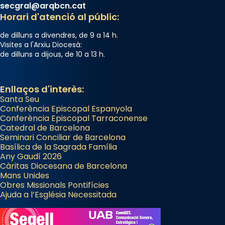
secgral@arqbcn.cat
Photo
Horari d'atenció al públic:
View on Facebook
·
Share
de dilluns a divendres, de 9 a 14 h.
Visites a l'Arxiu Diocesà:
Arquebisbat de Barcelona
de dilluns a dijous, de 10 a 13 h.
2 weeks ago
Memòria de les santes Juliana i
Enllaços d'interès:
Semproniana, verges i màrtirs.
Santa Seu
Acompanyant la història de sant Cugat, a
Conferència Episcopal Espanyola
Conferència Episcopal Tarraconense
partir de l’Edat Mitjana sorgeix la tradició
Catedral de Barcelona
que les santes Juliana (“relatiu a Júlia”) i
Seminari Conciliar de Barcelona
Semproniana (“relatiu a Semprònia =
Basílica de la Sagrada Família
Any Gaudí 2026
eterna”) són deixebles seves. I l’any 1667, el
Càritas Diocesana de Barcelona
frare Joan Gaspar Roig, afirma en una obra
Mans Unides
que les santes són filles de l’antiga Iluro.
Obres Missionals Pontifícies
Ajuda a l’Església Necessitada
Mataró en reivindicarà les relíquies fins que
les aconseguirà el 1772. L’ofici que es canta
a la “Missa de les Santes” (“Missa de