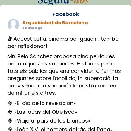
Facebook
Arquebisbat de Barcelona
3 days ago
🎬 Aquest estiu, cinema per gaudir i també
per reflexionar!
Mn. Peio Sánchez proposa cinc pel·lícules
per a aquestes vacances. Històries per a
tots els públics que ens conviden a fer-nos
preguntes sobre l'acollida, la superació, la
convivència, la vocació i la nostra manera
de mirar els altres.
🍿 «El día de la revelación»
🍿 «Las locas del Obelisco»
🍿 «Viaje al país de los blancos»
🍿 «León XIV, el hombre detrás del Papa»