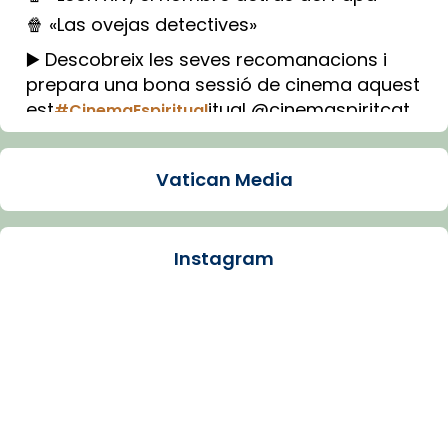
🍿 «Las ovejas detectives»
▶️ Descobreix les seves recomanacions i
prepara una bona sessió de cinema aquest
est
itual @cinemaspiritcat
#CinemaEspiritual
Imatge: Generada amb IA (OpenAI)
Video
Vatican Media
View on Facebook
·
Share
Instagram
Arquebisbat de Barcelona
1 week ago
La Carmina va patir depressió. Fa gairebé
dos mesos, a l'Estadi Lluís Companys, la
jove va fer arribar el seu testimoni al papa
Lleó XIV.
Recupera l'entrevista comp
Vatican