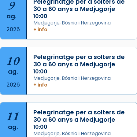
9
Pelegrinatge per a solters de
30 a 60 anys a Medjugorje
Photo
ag.
10:00
View on Facebook
·
Share
Medjugorje, Bòsnia i Herzegovina
2026
+ info
Arquebisbat de Barcelona
is at Catedral
de Barcelona.
2 weeks ago
Aquest dilluns, 27 de juliol, ha tingut lloc la
10
Pelegrinatge per a solters de
missa d’acció de gràcies en agraïment al
30 a 60 anys a Medjugorje
ag.
comitè organitzador de la visita apostòlica
10:00
Medjugorje, Bòsnia i Herzegovina
del Sant Pare Lleó XIV a Barcelona, i als
2026
+ info
col·laboradors, a la Catedral de Barcelona.
L’arquebisbe de Barcelona, el cardenal Joan
Josep Omella, ha presidit la missa i l’ha
11
Pelegrinatge per a solters de
concelebrat el bisbe auxiliar de Barcelona,
30 a 60 anys a Medjugorje
Mons. David Abadías.
ag.
10:00
📸 Dr. G. Simón
Medjugorje, Bòsnia i Herzegovina