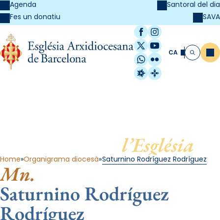
Agenda
Santoral del dia
SAVA
Fes un donatiu
Facebook
Instagram
X / Twitter
YouTube
CA
Me
Cerca
WhatsApp
Flickr
Radio Estel
Catalunya Cristi
Al servei de
l’Església
Home
Organigrama diocesà
Saturnino Rodríguez Rodríguez
Mn.
Saturnino Rodríguez
Rodríguez