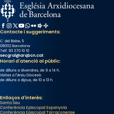
Facebook
Instagram
X / Twitter
YouTube
WhatsApp
Flickr
Radio Estel
Catalunya Cristiana
Contacte i suggeriments:
C. del Bisbe, 5
08002 Barcelona
Telf. 93 270 10 10
secgral@arqbcn.cat
Horari d'atenció al públic:
de dilluns a divendres, de 9 a 14 h.
Visites a l'Arxiu Diocesà:
de dilluns a dijous, de 10 a 13 h.
Enllaços d'interès:
Santa Seu
Conferència Episcopal Espanyola
Conferència Episcopal Tarraconense