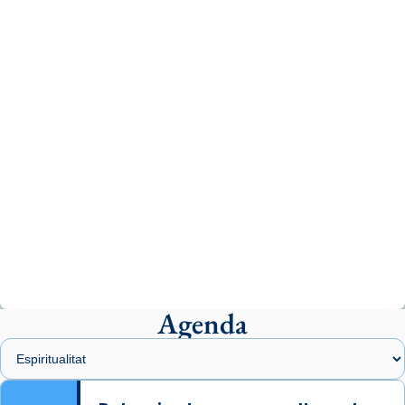
tican News 👇
News
www.vaticannews.va/es/iglesia/news/2026-
07/carmina-historia-depresion-papa-viaje-
espana-testimoni...
Photo
View on Facebook
·
Share
Arquebisbat de Barcelona
2 weeks ago
«Avui les santes Juliana i Semproniana ens
ajuden a alçar la mirada»
Mons. Sergi Gordo, bisbe de Tortosa, ha
presidit aquest 27 de juliol la missa de Les
Agenda
Santes de Mataró.
🔗
tinyurl.com/cvu5jmbk
📸 J. Merino