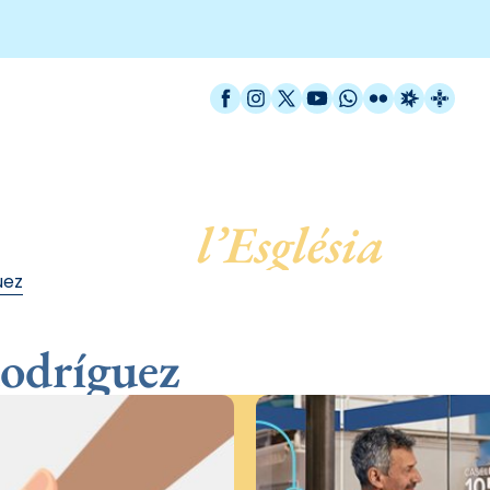
Facebook
Instagram
X / Twitter
YouTube
WhatsApp
Flickr
Radio Est
Catal
 servei de
l’Església
uez
odríguez