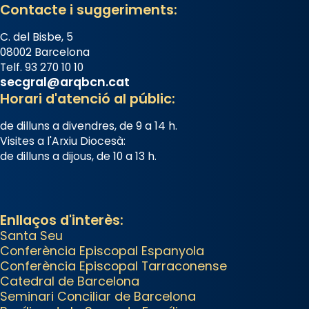
Contacte i suggeriments:
tingut lloc la missa d’acció de
gràcies en agraïment al comitè
C. del Bisbe, 5
organitzador de la visita
08002 Barcelona
apostòlica del Sant Pare Lleó XIV
Telf. 93 270 10 10
secgral@arqbcn.cat
a Barcelona, i als col·laboradors,
Horari d'atenció al públic:
a la Catedral de Barcelona.
de dilluns a divendres, de 9 a 14 h.
L’arquebisbe de Barcelona, el
Visites a l'Arxiu Diocesà:
cardenal Joan Josep Omella, ha
de dilluns a dijous, de 10 a 13 h.
presidit la missa i l’ha
concelebrat el bisbe auxiliar de
Barcelona, Mons. David Abadías.
Enllaços d'interès:
📸 Dr. G. Simón
Santa Seu
Conferència Episcopal Espanyola
Photo
Conferència Episcopal Tarraconense
View on Facebook
·
Share
Catedral de Barcelona
Seminari Conciliar de Barcelona