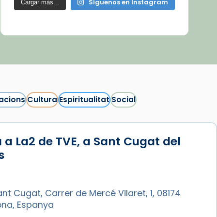
Síguenos en Instagram
Cargar más...
acions
Cultura
Espiritualitat
Social
 a La2 de TVE, a Sant Cugat del
s
nt Cugat, Carrer de Mercé Vilaret, 1, 08174
ona, Espanya