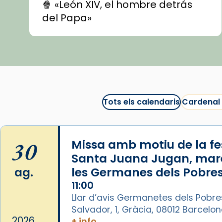
🍿 «León XIV, el hombre detrás
del Papa»
🍿 «Las ovejas detectives»
▶️ Descobreix les seves
recomanacions i prepara una
bona sessió de cinema aquest
est
itual
#CinemaEspiritual
Tots els calendaris
Cardenal
@cinemaspiritcat
Imatge: Generada amb IA
(OpenAI)
30
Missa amb motiu de la fes
Video
Santa Juana Jugan, mar
ag.
les Germanes dels Pobres
View on Facebook
·
Share
11:00
Llar d’avis Germanetes dels Pobre
Arquebisbat de Barcelona
Salvador, 1, Gràcia, 08012 Barcelo
1 week ago
2026
+ info