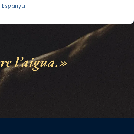
, Espanya
e l’aigua.