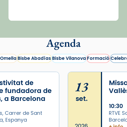
Agenda
 Omella
Bisbe Abadías
Bisbe Vilanova
Formació
Celebr
tivitat de
13
Missa
e fundadora de
Vallè
, a Barcelona
set.
10:30
s, Carrer de Sant
RTVE Sa
na, Espanya
Barcel
2026
+ info