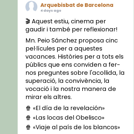
Arquebisbat de Barcelona
4 days ago
🎬 Aquest estiu, cinema per
gaudir i també per reflexionar!
Mn. Peio Sánchez proposa cinc
pel·lícules per a aquestes
vacances. Històries per a tots els
públics que ens conviden a fer-
nos preguntes sobre l'acollida, la
superació, la convivència, la
vocació i la nostra manera de
mirar els altres.
🍿 «El día de la revelación»
🍿 «Las locas del Obelisco»
🍿 «Viaje al país de los blancos»