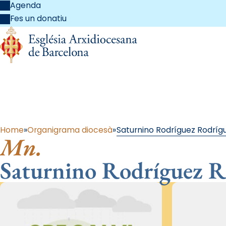
Agenda
Fes un donatiu
Al
Home
Organigrama diocesà
Saturnino Rodríguez Rodríg
Mn.
Saturnino Rodríguez R