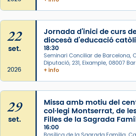
La Carmina va patir depressió.
Fa gairebé dos mesos, a l'Estadi
Lluís Companys, la jove va fer
arribar el seu testimoni al papa
22
Jornada d'inici de curs de
Lleó XIV.
diocesà d'educació catòl
Recupera l'entrevista
set.
18:30
comp
tican News 👇
Vatican News
Seminari Conciliar de Barcelona, C
Diputació, 231, Eixample, 08007 B
www.vaticannews.va/es/iglesia/news
2026
+ info
07/carmina-historia-depresion-
papa-viaje-espana-testimoni...
Photo
29
Missa amb motiu del cent
View on Facebook
·
Share
col·legi Montserrat, de le
set.
Filles de la Sagrada Famí
Arquebisbat de Barcelona
2 weeks ago
16:00
Basílica de la Sagrada Família, Ca
«Avui les santes Juliana i