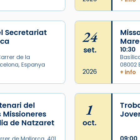
l Secretariat
24
Missa
ica
Mare 
set.
10:30
arrer de la
Basílic
arcelona, Espanya
08002 
/2026-
2026
+ info
enari del
1
Trob
s Missioneres
Joven
lia de Natzaret
oct.
09:00
rrer de Mallorca, 401,