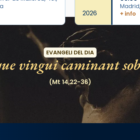
ya
Madrid
2026
+ info
Esdeveniments
EVANGELI DEL DIA
e vingui caminant sobr
(Mt 14,22-36)