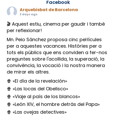
Facebook
Arquebisbat de Barcelona
3 days ago
🎬 Aquest estiu, cinema per gaudir i també
per reflexionar!
Mn. Peio Sánchez proposa cinc pel·lícules
per a aquestes vacances. Històries per a
tots els públics que ens conviden a fer-nos
preguntes sobre l'acollida, la superació, la
convivència, la vocació i la nostra manera
de mirar els altres.
🍿 «El día de la revelación»
🍿 «Las locas del Obelisco»
🍿 «Viaje al país de los blancos»
🍿 «León XIV, el hombre detrás del Papa»
🍿 «Las ovejas detectives»