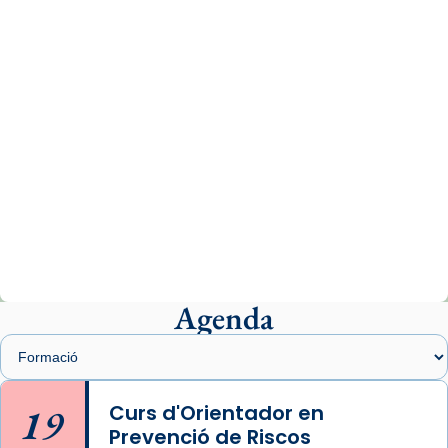
www.vaticannews.va/es/iglesia/news/2026-
07/carmina-historia-depresion-papa-viaje-
espana-testimoni...
Photo
View on Facebook
·
Share
Arquebisbat de Barcelona
2 weeks ago
«Avui les santes Juliana i Semproniana ens
ajuden a alçar la mirada»
Mons. Sergi Gordo, bisbe de Tortosa, ha
presidit aquest 27 de juliol la missa de Les
Agenda
Santes de Mataró.
🔗
tinyurl.com/cvu5jmbk
📸 J. Merino
19
Curs d'Orientador en
Prevenció de Riscos
Photo