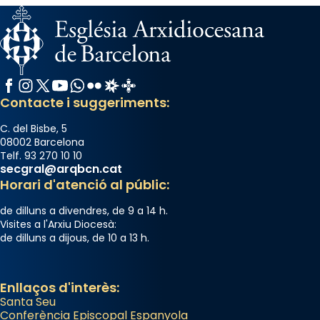
View on Facebook
·
Share
Arquebisbat de Barcelona
2 weeks ago
Memòria de les santes Juliana i
Facebook
Instagram
X / Twitter
YouTube
WhatsApp
Flickr
Radio Estel
Catalunya Cristiana
Semproniana, verges i màrtirs.
Contacte i suggeriments:
Acompanyant la història de sant Cugat, a
C. del Bisbe, 5
partir de l’Edat Mitjana sorgeix la tradició
08002 Barcelona
Telf. 93 270 10 10
que les santes Juliana (“relatiu a Júlia”) i
secgral@arqbcn.cat
Semproniana (“relatiu a Semprònia =
Horari d'atenció al públic:
eterna”) són deixebles seves. I l’any 1667, el
de dilluns a divendres, de 9 a 14 h.
frare Joan Gaspar Roig, afirma en una obra
Visites a l'Arxiu Diocesà:
que les santes són filles de l’antiga Iluro.
de dilluns a dijous, de 10 a 13 h.
Mataró en reivindicarà les relíquies fins que
les aconseguirà el 1772. L’ofici que es canta
a la “Missa de les Santes” (“Missa de
Enllaços d'interès:
Santa Seu
Glòria”) fou composta el 1848 per Mn.
Conferència Episcopal Espanyola