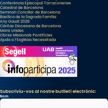
Manuel Blanch, amb aire d’òpera
Conferència Episcopal Tarraconense
italianitzant; s’interpreta per privilegi
Catedral de Barcelona
pontifici, amb orquestra i cor, i té una
Seminari Conciliar de Barcelona
Basílica de la Sagrada Família
duració aproximada de tres hores. Després,
Any Gaudí 2026
processó (recuperada el 1972) al voltant
Càritas Diocesana de Barcelona
del temple amb les relíquies de les santes.
Mans Unides
Obres Missionals Pontifícies
Des de 1985 hi participa també un grup de
Ajuda a l’Església Necessitada
diablesses amb música i ball propis. Festa
gran a Mataró.
«Si vols saber què és calor, ves per les
Santes a Mataró»🥵.
Photo
View on Facebook
·
Share
Subscriviu-vos al nostre butlletí electrònic:
Nom