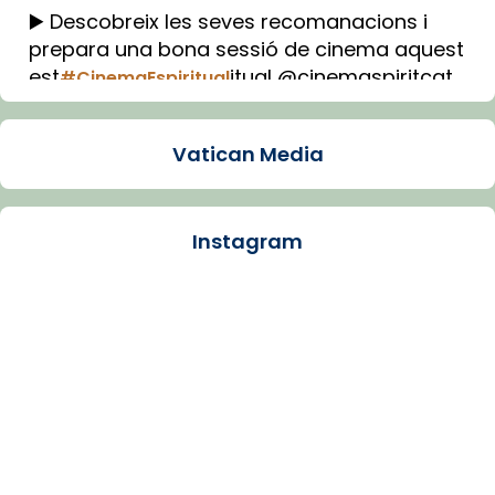
▶️ Descobreix les seves recomanacions i
prepara una bona sessió de cinema aquest
est
itual @cinemaspiritcat
#CinemaEspiritual
Imatge: Generada amb IA (OpenAI)
Video
Vatican Media
View on Facebook
·
Share
Instagram
Arquebisbat de Barcelona
1 week ago
La Carmina va patir depressió. Fa gairebé
dos mesos, a l'Estadi Lluís Companys, la
jove va fer arribar el seu testimoni al papa
Lleó XIV.
Recupera l'entrevista comp
Vatican
tican News 👇
News