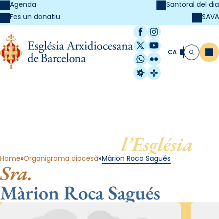
Agenda
Santoral del dia
SAVA
Fes un donatiu
Facebook
Instagram
X / Twitter
YouTube
CA
Me
Cerca
WhatsApp
Flickr
Radio Estel
Catalunya Cristi
Al servei de
l’Església
Home
Organigrama diocesà
Màrion Roca Sagués
Sra.
Màrion Roca Sagués