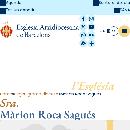
Agenda
Santoral del dia
SAVA
Fes un donatiu
Facebook
Instagram
X / Twitter
YouTube
CA
Me
Cerca
WhatsApp
Flickr
Radio Estel
Catalunya Cristi
Al servei de
l’Església
Home
Organigrama diocesà
Màrion Roca Sagués
Sra.
Màrion Roca Sagués