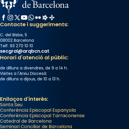
Facebook
Instagram
X / Twitter
YouTube
WhatsApp
Flickr
Radio Estel
Catalunya Cristiana
Contacte i suggeriments:
C. del Bisbe, 5
08002 Barcelona
Telf. 93 270 10 10
secgral@arqbcn.cat
Horari d'atenció al públic:
de dilluns a divendres, de 9 a 14 h.
Visites a l'Arxiu Diocesà:
de dilluns a dijous, de 10 a 13 h.
Enllaços d'interès:
Santa Seu
Conferència Episcopal Espanyola
Conferència Episcopal Tarraconense
Catedral de Barcelona
Seminari Conciliar de Barcelona