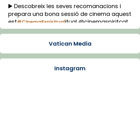
▶️ Descobreix les seves recomanacions i
prepara una bona sessió de cinema aquest
est
itual @cinemaspiritcat
#CinemaEspiritual
Imatge: Generada amb IA (OpenAI)
Video
Vatican Media
View on Facebook
·
Share
Instagram
Arquebisbat de Barcelona
2 weeks ago
La Carmina va patir depressió. Fa gairebé
dos mesos, a l'Estadi Lluís Companys, la
jove va fer arribar el seu testimoni al papa
Lleó XIV.
Recupera l'entrevista comp
Vatican
tican News 👇
News