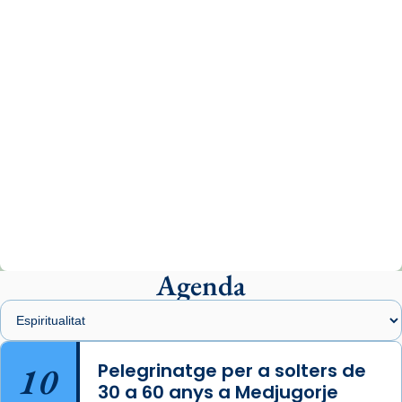
www.vaticannews.va/es/iglesia/news/2026-
07/carmina-historia-depresion-papa-viaje-
espana-testimoni...
Photo
View on Facebook
·
Share
Arquebisbat de Barcelona
2 weeks ago
«Avui les santes Juliana i Semproniana ens
ajuden a alçar la mirada»
Mons. Sergi Gordo, bisbe de Tortosa, ha
presidit aquest 27 de juliol la missa de Les
Agenda
Santes de Mataró.
🔗
tinyurl.com/cvu5jmbk
📸 J. Merino
10
Pelegrinatge per a solters de
30 a 60 anys a Medjugorje
Photo