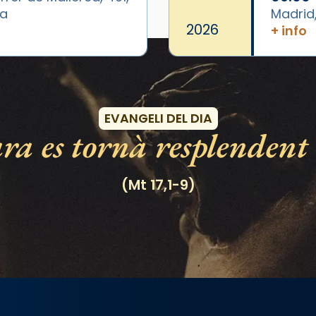
ya
Madrid
2026
+ info
Esdeveniments
EVANGELI DEL DIA
ra es tornà resplendent 
(Mt 17,1-9)