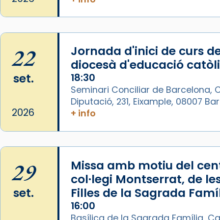
Catedral de Barcelona.
1 week ago
Aquest dilluns, 27 de juliol, ha
tingut lloc la missa d’acció de
22
Jornada d'inici de curs de
gràcies en agraïment al comitè
diocesà d'educació catòl
organitzador de la visita
set.
18:30
apostòlica del Sant Pare Lleó XIV
Seminari Conciliar de Barcelona, C
a Barcelona, i als col·laboradors,
Diputació, 231, Eixample, 08007 B
a la Catedral de Barcelona.
2026
+ info
L’arquebisbe de Barcelona, el
cardenal Joan Josep Omella, ha
presidit la missa i l’ha
concelebrat el bisbe auxiliar de
29
Missa amb motiu del cent
Barcelona, Mons. David Abadías.
col·legi Montserrat, de le
set.
Filles de la Sagrada Famí
📸 Dr. G. Simón
16:00
Photo
Basílica de la Sagrada Família, Ca