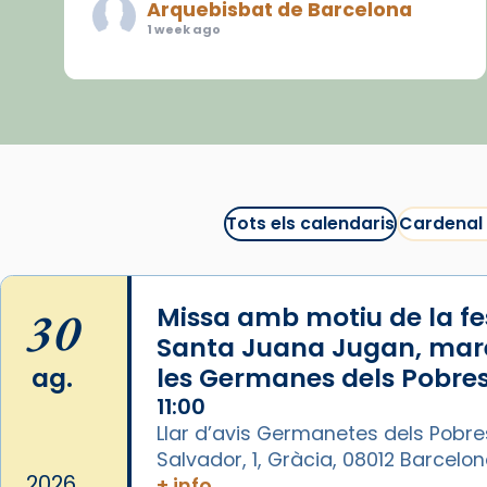
Arquebisbat de Barcelona
1 week ago
«Avui les santes Juliana i
Semproniana ens ajuden a alçar
la mirada»
Mons. Sergi Gordo, bisbe de
Tortosa, ha presidit aquest 27 de
juliol la missa de Les Santes de
Tots els calendaris
Cardenal
Mataró.
🔗
tinyurl.com/cvu5jmbk
30
Missa amb motiu de la fes
📸 J. Merino
Santa Juana Jugan, mar
Photo
ag.
les Germanes dels Pobres
11:00
View on Facebook
·
Share
Llar d’avis Germanetes dels Pobre
Salvador, 1, Gràcia, 08012 Barcelo
Arquebisbat de Barcelona
is at
2026
+ info