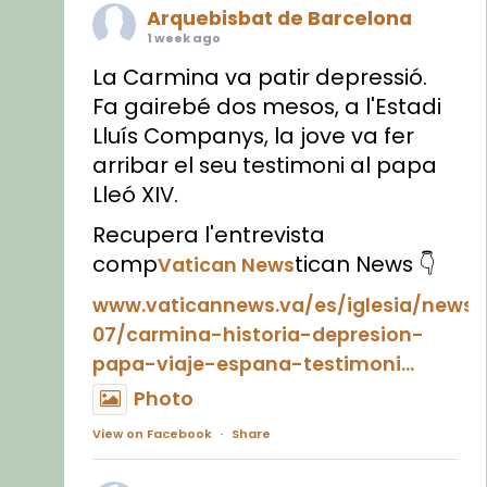
Arquebisbat de Barcelona
1 week ago
La Carmina va patir depressió.
Fa gairebé dos mesos, a l'Estadi
Lluís Companys, la jove va fer
arribar el seu testimoni al papa
Lleó XIV.
Recupera l'entrevista
comp
tican News 👇
Vatican News
www.vaticannews.va/es/iglesia/news
07/carmina-historia-depresion-
papa-viaje-espana-testimoni...
Photo
View on Facebook
·
Share