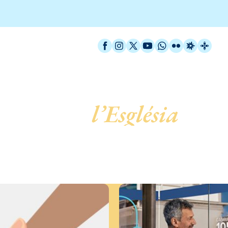
Facebook
Instagram
X / Twitter
YouTube
WhatsApp
Flickr
Radio Est
Catal
 servei de
l’Església