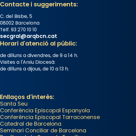
reivindicarà les relíquies fins que
Contacte i suggeriments:
les aconseguirà el 1772. L’ofici que
C. del Bisbe, 5
es canta a la “Missa de les
08002 Barcelona
Santes” (“Missa de Glòria”) fou
Telf. 93 270 10 10
composta el 1848 per Mn.
secgral@arqbcn.cat
Horari d'atenció al públic:
Manuel Blanch, amb aire
d’òpera italianitzant; s’interpreta
de dilluns a divendres, de 9 a 14 h.
per privilegi pontifici, amb
Visites a l'Arxiu Diocesà:
orquestra i cor, i té una duració
de dilluns a dijous, de 10 a 13 h.
aproximada de tres hores.
Després, processó (recuperada
el 1972) al voltant del temple
Enllaços d'interès:
amb les relíquies de les santes.
Santa Seu
Des de 1985 hi participa també
Conferència Episcopal Espanyola
Conferència Episcopal Tarraconense
un grup de diablesses amb
Catedral de Barcelona
música i ball propis. Festa gran a
Seminari Conciliar de Barcelona
Mataró.