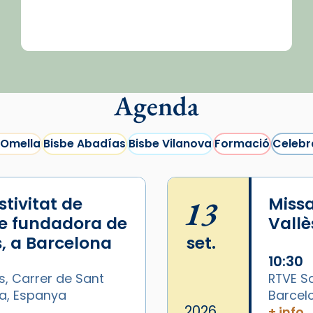
Agenda
 Omella
Bisbe Abadías
Bisbe Vilanova
Formació
Celebr
tivitat de
13
Missa
e fundadora de
Vallè
, a Barcelona
set.
10:30
s, Carrer de Sant
RTVE Sa
na, Espanya
Barcel
2026
+ info