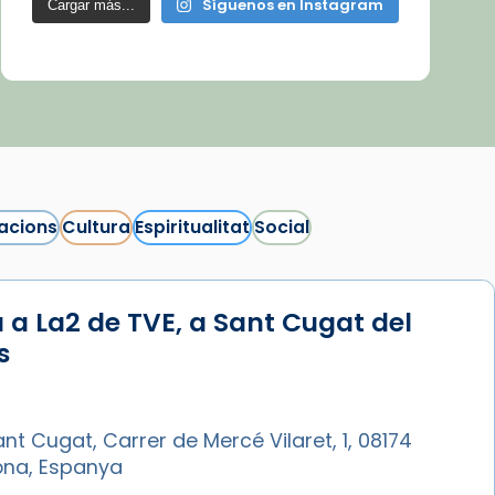
Síguenos en Instagram
Cargar más...
acions
Cultura
Espiritualitat
Social
 a La2 de TVE, a Sant Cugat del
s
nt Cugat, Carrer de Mercé Vilaret, 1, 08174
ona, Espanya