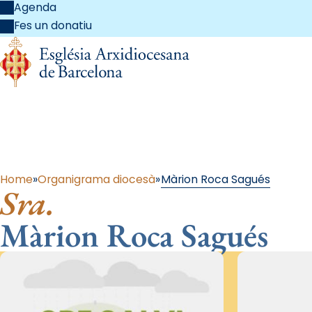
Agenda
Fes un donatiu
Al
Home
Organigrama diocesà
Màrion Roca Sagués
Sra.
Màrion Roca Sagués