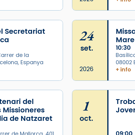
l Secretariat
24
Missa
ica
Mare 
set.
10:30
arrer de la
Basílic
arcelona, Espanya
08002 
2026
+ info
enari del
1
Trob
s Missioneres
Joven
lia de Natzaret
oct.
09:00
rrer de Mallorca, 401,