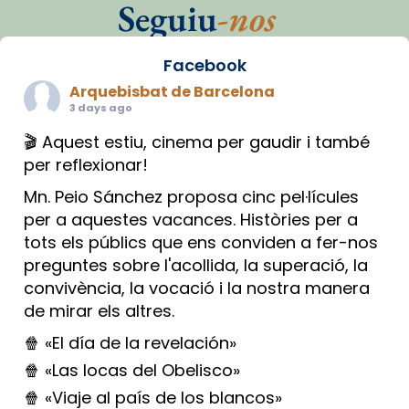
Seguiu
-nos
Facebook
Arquebisbat de Barcelona
3 days ago
🎬 Aquest estiu, cinema per gaudir i també
per reflexionar!
Mn. Peio Sánchez proposa cinc pel·lícules
per a aquestes vacances. Històries per a
tots els públics que ens conviden a fer-nos
preguntes sobre l'acollida, la superació, la
convivència, la vocació i la nostra manera
de mirar els altres.
🍿 «El día de la revelación»
🍿 «Las locas del Obelisco»
🍿 «Viaje al país de los blancos»