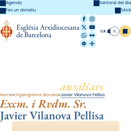
Agenda
Santoral del dia
SAVA
Fes un donatiu
Facebook
Instagram
X / Twitter
YouTube
CA
Me
Cerca
WhatsApp
Flickr
Radio Estel
Catalunya Cristi
Bisbes
auxiliars
Home
Organigrama diocesà
Javier Vilanova Pellisa
Excm. i Rvdm. Sr.
Javier Vilanova Pellisa