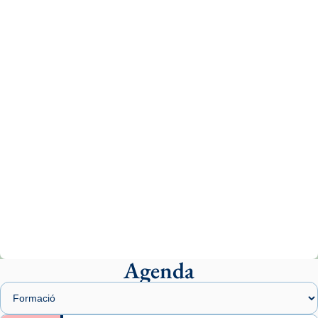
Recupera l'entrevista comp
Vatican
tican News 👇
News
www.vaticannews.va/es/iglesia/news/2026-
07/carmina-historia-depresion-papa-viaje-
espana-testimoni...
Photo
View on Facebook
·
Share
Arquebisbat de Barcelona
2 weeks ago
«Avui les santes Juliana i Semproniana ens
ajuden a alçar la mirada»
Mons. Sergi Gordo, bisbe de Tortosa, ha
presidit aquest 27 de juliol la missa de Les
Agenda
Santes de Mataró.
🔗
tinyurl.com/cvu5jmbk