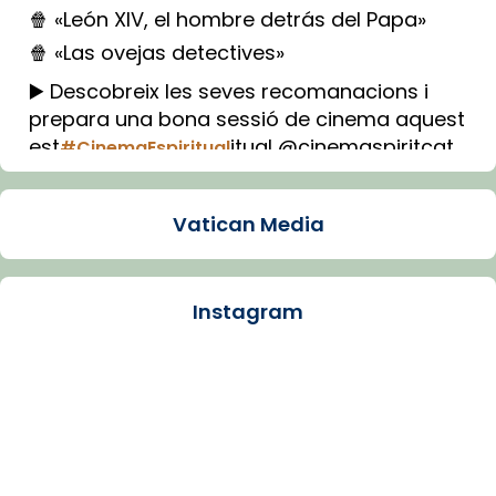
🍿 «León XIV, el hombre detrás del Papa»
🍿 «Las ovejas detectives»
▶️ Descobreix les seves recomanacions i
prepara una bona sessió de cinema aquest
est
itual @cinemaspiritcat
#CinemaEspiritual
Imatge: Generada amb IA (OpenAI)
Video
Vatican Media
View on Facebook
·
Share
Instagram
Arquebisbat de Barcelona
1 week ago
La Carmina va patir depressió. Fa gairebé
dos mesos, a l'Estadi Lluís Companys, la
jove va fer arribar el seu testimoni al papa
Lleó XIV.