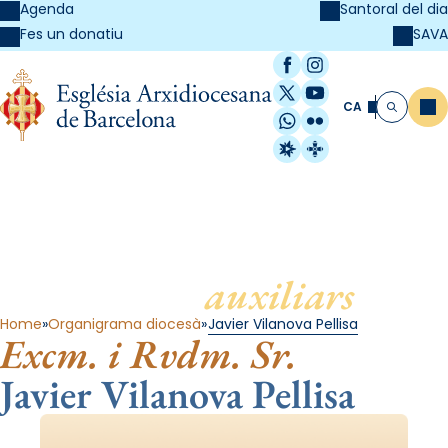
Agenda
Santoral del dia
SAVA
Fes un donatiu
Facebook
Instagram
X / Twitter
YouTube
CA
Me
Cerca
WhatsApp
Flickr
Radio Estel
Catalunya Cristi
Bisbes
auxiliars
Home
Organigrama diocesà
Javier Vilanova Pellisa
Excm. i Rvdm. Sr.
Javier Vilanova Pellisa