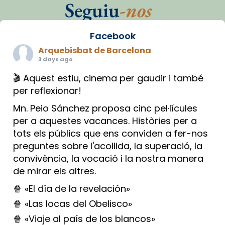
Seguiu
-nos
Facebook
Arquebisbat de Barcelona
3 days ago
🎬 Aquest estiu, cinema per gaudir i també
per reflexionar!
Mn. Peio Sánchez proposa cinc pel·lícules
per a aquestes vacances. Històries per a
tots els públics que ens conviden a fer-nos
preguntes sobre l'acollida, la superació, la
convivència, la vocació i la nostra manera
de mirar els altres.
🍿 «El día de la revelación»
🍿 «Las locas del Obelisco»
🍿 «Viaje al país de los blancos»