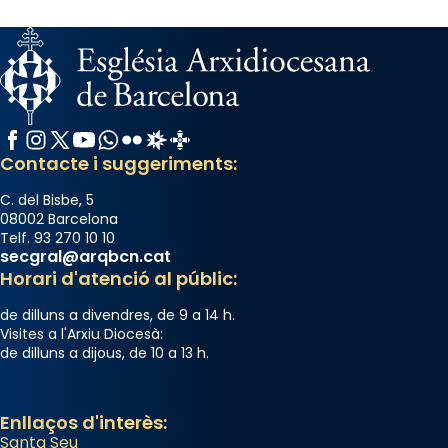
a la “Missa de les Santes” (“Missa de
Glòria”) fou composta el 1848 per Mn.
Manuel Blanch, amb aire d’òpera
italianitzant; s’interpreta per privilegi
pontifici, amb orquestra i cor, i té una
Facebook
Instagram
X / Twitter
YouTube
WhatsApp
Flickr
Radio Estel
Catalunya Cristiana
duració aproximada de tres hores. Després,
Contacte i suggeriments:
processó (recuperada el 1972) al voltant
del temple amb les relíquies de les santes.
C. del Bisbe, 5
Des de 1985 hi participa també un grup de
08002 Barcelona
diablesses amb música i ball propis. Festa
Telf. 93 270 10 10
secgral@arqbcn.cat
gran a Mataró.
Horari d'atenció al públic:
«Si vols saber què és calor, ves per les
de dilluns a divendres, de 9 a 14 h.
Santes a Mataró»🥵.
Visites a l'Arxiu Diocesà:
de dilluns a dijous, de 10 a 13 h.
Photo
View on Facebook
·
Share
Enllaços d'interès:
Santa Seu