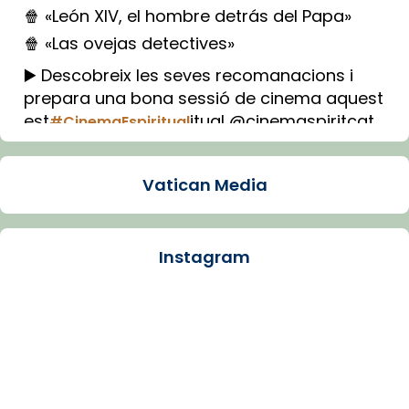
🍿 «León XIV, el hombre detrás del Papa»
🍿 «Las ovejas detectives»
▶️ Descobreix les seves recomanacions i
prepara una bona sessió de cinema aquest
est
itual @cinemaspiritcat
#CinemaEspiritual
Imatge: Generada amb IA (OpenAI)
Video
Vatican Media
View on Facebook
·
Share
Instagram
Arquebisbat de Barcelona
1 week ago
La Carmina va patir depressió. Fa gairebé
dos mesos, a l'Estadi Lluís Companys, la
jove va fer arribar el seu testimoni al papa
Lleó XIV.