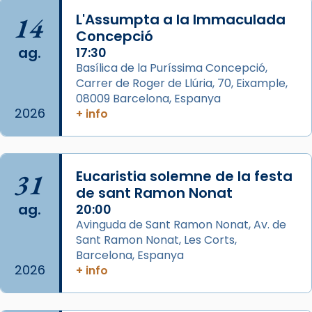
📸 J. Merino
14
L'Assumpta a la Immaculada
Concepció
Photo
ag.
17:30
View on Facebook
·
Share
Basílica de la Puríssima Concepció,
Carrer de Roger de Llúria, 70, Eixample,
Arquebisbat de Barcelona
is at Catedral
08009 Barcelona, Espanya
de Barcelona.
2026
+ info
2 weeks ago
Aquest dilluns, 27 de juliol, ha tingut lloc la
missa d’acció de gràcies en agraïment al
31
Eucaristia solemne de la festa
comitè organitzador de la visita apostòlica
de sant Ramon Nonat
del Sant Pare Lleó XIV a Barcelona, i als
ag.
20:00
col·laboradors, a la Catedral de Barcelona.
Avinguda de Sant Ramon Nonat, Av. de
L’arquebisbe de Barcelona, el cardenal Joan
Sant Ramon Nonat, Les Corts,
Josep Omella, ha presidit la missa i l’ha
Barcelona, Espanya
2026
+ info
concelebrat el bisbe auxiliar de Barcelona,
Mons. David Abadías.