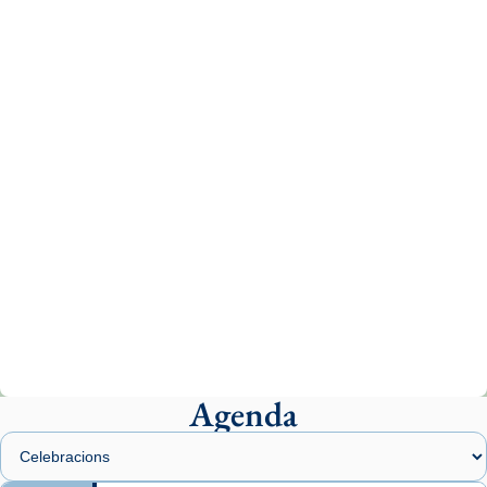
Recupera l'entrevista comp
Vatican
tican News 👇
News
www.vaticannews.va/es/iglesia/news/2026-
07/carmina-historia-depresion-papa-viaje-
espana-testimoni...
Photo
View on Facebook
·
Share
Arquebisbat de Barcelona
2 weeks ago
«Avui les santes Juliana i Semproniana ens
ajuden a alçar la mirada»
Mons. Sergi Gordo, bisbe de Tortosa, ha
presidit aquest 27 de juliol la missa de Les
Agenda
Santes de Mataró.
🔗
tinyurl.com/cvu5jmbk