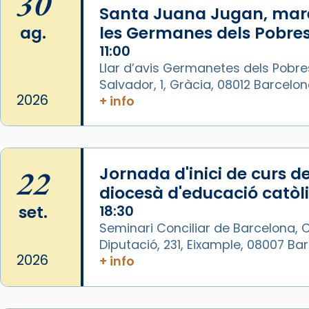
30
Video
Santa Juana Jugan, mar
ag.
les Germanes dels Pobres
View on Facebook
·
Share
11:00
Llar d’avis Germanetes dels Pobre
Arquebisbat de Barcelona
Salvador, 1, Gràcia, 08012 Barcelo
1 week ago
2026
+ info
La Carmina va patir depressió.
Fa gairebé dos mesos, a l'Estadi
Lluís Companys, la jove va fer
arribar el seu testimoni al papa
22
Jornada d'inici de curs de
Lleó XIV.
diocesà d'educació catòl
Recupera l'entrevista
set.
18:30
comp
tican News 👇
Vatican News
Seminari Conciliar de Barcelona, C
Diputació, 231, Eixample, 08007 B
www.vaticannews.va/es/iglesia/news
2026
+ info
07/carmina-historia-depresion-
papa-viaje-espana-testimoni...