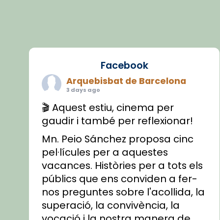
Facebook
Arquebisbat de Barcelona
3 days ago
🎬 Aquest estiu, cinema per
gaudir i també per reflexionar!
Mn. Peio Sánchez proposa cinc
pel·lícules per a aquestes
vacances. Històries per a tots els
públics que ens conviden a fer-
nos preguntes sobre l'acollida, la
superació, la convivència, la
vocació i la nostra manera de