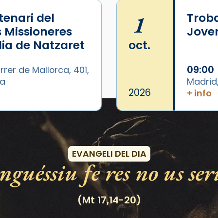
enari del
1
Trob
s Missioneres
Joven
lia de Natzaret
oct.
09:00
rrer de Mallorca, 401,
ya
Madrid
2026
+ info
Esdeveniments
EVANGELI DEL DIA
guéssiu fe res no us ser
(Mt 17,14-20)