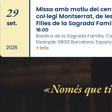
Photo
29
Missa amb motiu del cent
View on Facebook
·
Share
col·legi Montserrat, de le
set.
Filles de la Sagrada Famí
Arquebisbat de Barcelona
2 weeks ago
16:00
Basílica de la Sagrada Família, Ca
«Avui les santes Juliana i
Eixample, 08013 Barcelona, Espan
Semproniana ens ajuden a alçar
2026
+ info
la mirada»
Mons. Sergi Gordo, bisbe de
Tortosa, ha presidit aquest 27 de
juliol la missa de Les Santes de
Mataró.
Només que tin
🔗
tinyurl.com/cvu5jmbk
📸 J. Merino
Photo