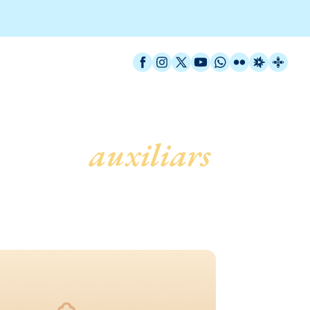
Facebook
Instagram
X / Twitter
YouTube
WhatsApp
Flickr
Radio Est
Catal
Bisbes
auxiliars