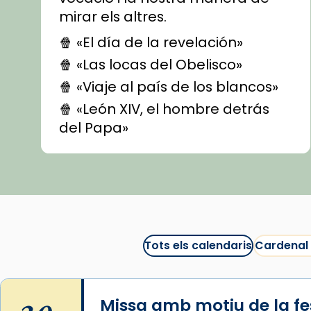
mirar els altres.
🍿 «El día de la revelación»
🍿 «Las locas del Obelisco»
🍿 «Viaje al país de los blancos»
🍿 «León XIV, el hombre detrás
del Papa»
🍿 «Las ovejas detectives»
▶️ Descobreix les seves
recomanacions i prepara una
bona sessió de cinema aquest
est
itual
#CinemaEspiritual
Tots els calendaris
Cardenal
@cinemaspiritcat
Imatge: Generada amb IA
(OpenAI)
Missa amb motiu de la fes