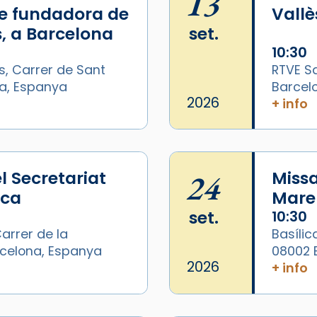
13
e fundadora de
Vallè
, a Barcelona
set.
10:30
s, Carrer de Sant
RTVE Sa
na, Espanya
Barcel
2026
+ info
l Secretariat
24
Missa
ica
Mare 
set.
10:30
arrer de la
Basílic
arcelona, Espanya
08002 
/2026-
2026
+ info