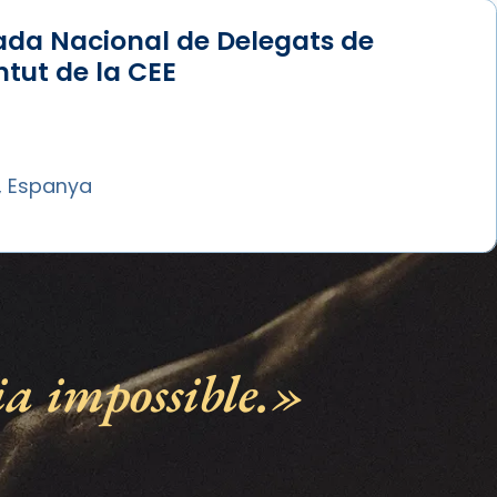
ada Nacional de Delegats de
tut de la CEE
, Espanya
ia impossible.