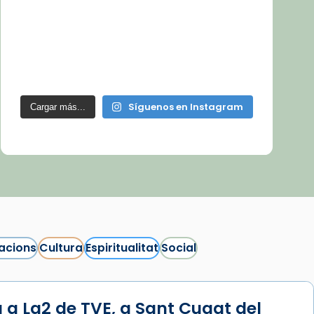
Síguenos en Instagram
Cargar más...
acions
Cultura
Espiritualitat
Social
 a La2 de TVE, a Sant Cugat del