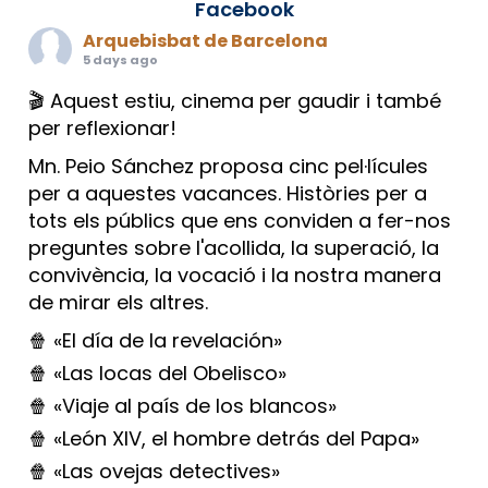
Facebook
Arquebisbat de Barcelona
5 days ago
🎬 Aquest estiu, cinema per gaudir i també
per reflexionar!
Mn. Peio Sánchez proposa cinc pel·lícules
per a aquestes vacances. Històries per a
tots els públics que ens conviden a fer-nos
preguntes sobre l'acollida, la superació, la
convivència, la vocació i la nostra manera
de mirar els altres.
🍿 «El día de la revelación»
🍿 «Las locas del Obelisco»
🍿 «Viaje al país de los blancos»
🍿 «León XIV, el hombre detrás del Papa»
🍿 «Las ovejas detectives»