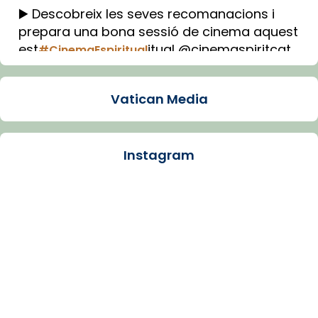
▶️ Descobreix les seves recomanacions i
prepara una bona sessió de cinema aquest
est
itual @cinemaspiritcat
#CinemaEspiritual
Imatge: Generada amb IA (OpenAI)
Video
Vatican Media
View on Facebook
·
Share
Instagram
Arquebisbat de Barcelona
2 weeks ago
La Carmina va patir depressió. Fa gairebé
dos mesos, a l'Estadi Lluís Companys, la
jove va fer arribar el seu testimoni al papa
Lleó XIV.
Recupera l'entrevista comp
Vatican
tican News 👇
News