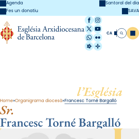
Agenda
Santoral del dia
SAVA
Fes un donatiu
Facebook
Instagram
X / Twitter
YouTube
CA
Me
Cerca
WhatsApp
Flickr
Radio Estel
Catalunya Cristi
Al servei de
l’Església
Home
Organigrama diocesà
Francesc Torné Bargalló
Sr.
Francesc Torné Bargalló