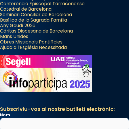
Manuel Blanch, amb aire d’òpera
Conferència Episcopal Tarraconense
italianitzant; s’interpreta per privilegi
Catedral de Barcelona
pontifici, amb orquestra i cor, i té una
Seminari Conciliar de Barcelona
Basílica de la Sagrada Família
duració aproximada de tres hores. Després,
Any Gaudí 2026
processó (recuperada el 1972) al voltant
Càritas Diocesana de Barcelona
del temple amb les relíquies de les santes.
Mans Unides
Obres Missionals Pontifícies
Des de 1985 hi participa també un grup de
Ajuda a l’Església Necessitada
diablesses amb música i ball propis. Festa
gran a Mataró.
«Si vols saber què és calor, ves per les
Santes a Mataró»🥵.
Photo
View on Facebook
·
Share
Subscriviu-vos al nostre butlletí electrònic:
Nom