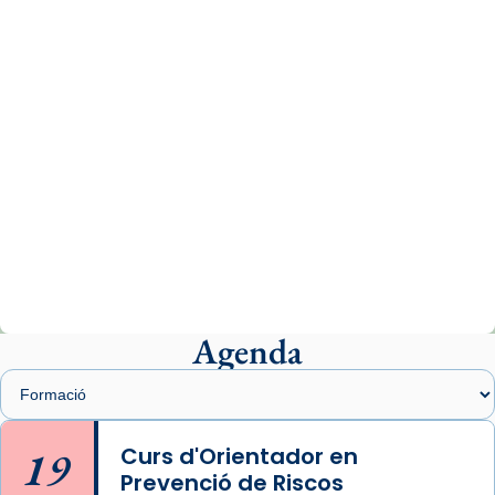
www.vaticannews.va/es/iglesia/news/2026-
07/carmina-historia-depresion-papa-viaje-
espana-testimoni...
Photo
View on Facebook
·
Share
Arquebisbat de Barcelona
2 weeks ago
«Avui les santes Juliana i Semproniana ens
ajuden a alçar la mirada»
Mons. Sergi Gordo, bisbe de Tortosa, ha
presidit aquest 27 de juliol la missa de Les
Agenda
Santes de Mataró.
🔗
tinyurl.com/cvu5jmbk
📸 J. Merino
19
Curs d'Orientador en
Prevenció de Riscos
Photo