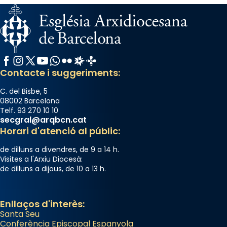
View on Facebook
·
Share
Arquebisbat de Barcelona
2 weeks ago
Memòria de les santes Juliana i
Facebook
Instagram
X / Twitter
YouTube
WhatsApp
Flickr
Radio Estel
Catalunya Cristiana
Semproniana, verges i màrtirs.
Contacte i suggeriments:
Acompanyant la història de sant Cugat, a
C. del Bisbe, 5
partir de l’Edat Mitjana sorgeix la tradició
08002 Barcelona
Telf. 93 270 10 10
que les santes Juliana (“relatiu a Júlia”) i
secgral@arqbcn.cat
Semproniana (“relatiu a Semprònia =
Horari d'atenció al públic:
eterna”) són deixebles seves. I l’any 1667, el
de dilluns a divendres, de 9 a 14 h.
frare Joan Gaspar Roig, afirma en una obra
Visites a l'Arxiu Diocesà:
que les santes són filles de l’antiga Iluro.
de dilluns a dijous, de 10 a 13 h.
Mataró en reivindicarà les relíquies fins que
les aconseguirà el 1772. L’ofici que es canta
a la “Missa de les Santes” (“Missa de
Enllaços d'interès:
Santa Seu
Glòria”) fou composta el 1848 per Mn.
Conferència Episcopal Espanyola