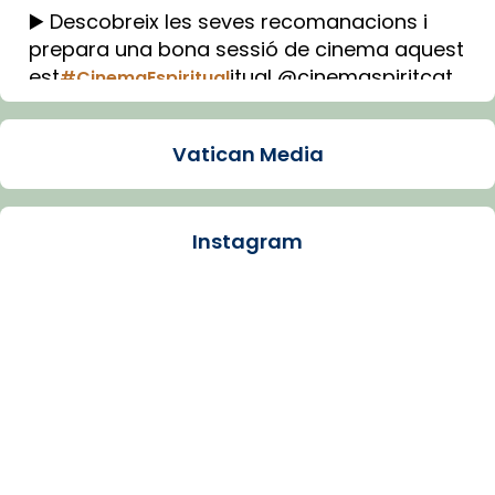
▶️ Descobreix les seves recomanacions i
prepara una bona sessió de cinema aquest
est
itual @cinemaspiritcat
#CinemaEspiritual
Imatge: Generada amb IA (OpenAI)
Video
Vatican Media
View on Facebook
·
Share
Instagram
Arquebisbat de Barcelona
1 week ago
La Carmina va patir depressió. Fa gairebé
dos mesos, a l'Estadi Lluís Companys, la
jove va fer arribar el seu testimoni al papa
Lleó XIV.
Recupera l'entrevista comp
Vatican
tican News 👇
News