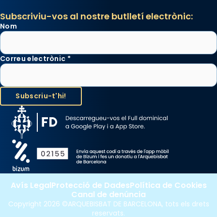
Subscriviu-vos al nostre butlletí electrònic:
Nom
Correu electrònic
*
Avís Legal
Protecció de Dades
Política de Cookies
Canal de denúncia
Copyright 2026 ©ARQUEBISBAT DE BARCELONA, tots els drets
reservats.