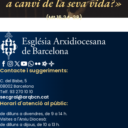
a canvi de la seva vida?
(Mt 16,24-28)
Facebook
Instagram
X / Twitter
YouTube
WhatsApp
Flickr
Radio Estel
Catalunya Cristiana
Contacte i suggeriments:
C. del Bisbe, 5
08002 Barcelona
Telf. 93 270 10 10
secgral@arqbcn.cat
Horari d'atenció al públic:
de dilluns a divendres, de 9 a 14 h.
Visites a l'Arxiu Diocesà:
de dilluns a dijous, de 10 a 13 h.