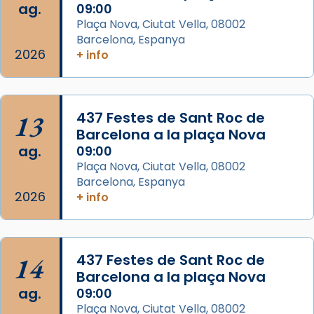
ag.
09:00
View on Facebook
·
Share
Plaça Nova, Ciutat Vella, 08002
Barcelona, Espanya
Arquebisbat de Barcelona
2026
is at Catedral
+ info
de Barcelona.
2 weeks ago
Aquest dilluns, 27 de juliol, ha tingut lloc la
13
437 Festes de Sant Roc de
missa d’acció de gràcies en agraïment al
Barcelona a la plaça Nova
comitè organitzador de la visita apostòlica
ag.
09:00
del Sant Pare Lleó XIV a Barcelona, i als
Plaça Nova, Ciutat Vella, 08002
col·laboradors, a la Catedral de Barcelona.
Barcelona, Espanya
L’arquebisbe de Barcelona, el cardenal Joan
2026
+ info
Josep Omella, ha presidit la missa i l’ha
concelebrat el bisbe auxiliar de Barcelona,
Mons. David Abadías.
14
437 Festes de Sant Roc de
📸 Dr. G. Simón
Barcelona a la plaça Nova
ag.
09:00
Photo
Plaça Nova, Ciutat Vella, 08002