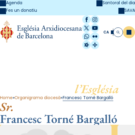
Agenda
Santoral del dia
SAVA
Fes un donatiu
Facebook
Instagram
X / Twitter
YouTube
CA
Me
Cerca
WhatsApp
Flickr
Radio Estel
Catalunya Cristi
Al servei de
l’Església
Home
Organigrama diocesà
Francesc Torné Bargalló
Sr.
Francesc Torné Bargalló