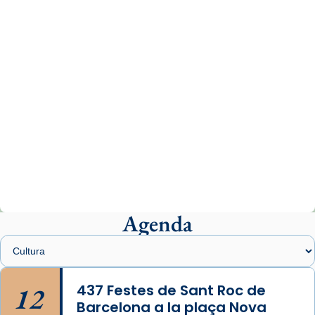
www.vaticannews.va/es/iglesia/news/2026-
07/carmina-historia-depresion-papa-viaje-
espana-testimoni...
Photo
View on Facebook
·
Share
Arquebisbat de Barcelona
1 week ago
«Avui les santes Juliana i Semproniana ens
ajuden a alçar la mirada»
Mons. Sergi Gordo, bisbe de Tortosa, ha
presidit aquest 27 de juliol la missa de Les
Agenda
Santes de Mataró.
🔗
tinyurl.com/cvu5jmbk
📸 J. Merino
12
437 Festes de Sant Roc de
Barcelona a la plaça Nova
Photo