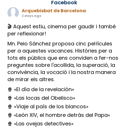
Facebook
Arquebisbat de Barcelona
2 days ago
🎬 Aquest estiu, cinema per gaudir i també
per reflexionar!
Mn. Peio Sánchez proposa cinc pel·lícules
per a aquestes vacances. Històries per a
tots els públics que ens conviden a fer-nos
preguntes sobre l'acollida, la superació, la
convivència, la vocació i la nostra manera
de mirar els altres.
🍿 «El día de la revelación»
🍿 «Las locas del Obelisco»
🍿 «Viaje al país de los blancos»
🍿 «León XIV, el hombre detrás del Papa»
🍿 «Las ovejas detectives»