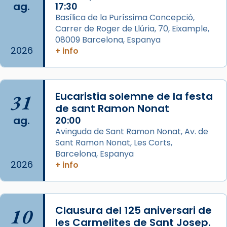
ag.
17:30
View on Facebook
·
Share
Basílica de la Puríssima Concepció,
Carrer de Roger de Llúria, 70, Eixample,
Arquebisbat de Barcelona
is at Catedral
08009 Barcelona, Espanya
de Barcelona.
2026
+ info
2 weeks ago
Aquest dilluns, 27 de juliol, ha tingut lloc la
missa d’acció de gràcies en agraïment al
31
Eucaristia solemne de la festa
comitè organitzador de la visita apostòlica
de sant Ramon Nonat
del Sant Pare Lleó XIV a Barcelona, i als
ag.
20:00
col·laboradors, a la Catedral de Barcelona.
Avinguda de Sant Ramon Nonat, Av. de
L’arquebisbe de Barcelona, el cardenal Joan
Sant Ramon Nonat, Les Corts,
Josep Omella, ha presidit la missa i l’ha
Barcelona, Espanya
2026
+ info
concelebrat el bisbe auxiliar de Barcelona,
Mons. David Abadías.
📸 Dr. G. Simón
10
Clausura del 125 aniversari de
Photo
les Carmelites de Sant Josep.