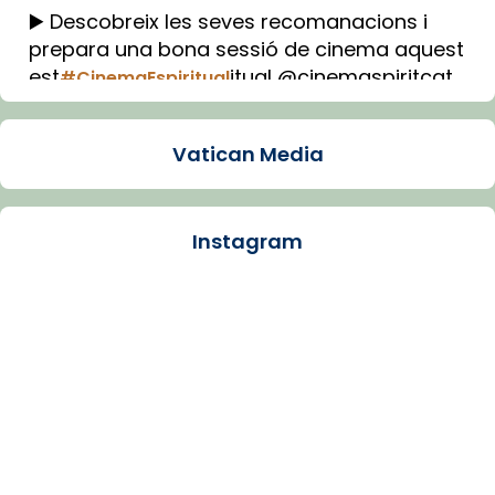
▶️ Descobreix les seves recomanacions i
prepara una bona sessió de cinema aquest
est
itual @cinemaspiritcat
#CinemaEspiritual
Imatge: Generada amb IA (OpenAI)
Video
Vatican Media
View on Facebook
·
Share
Instagram
Arquebisbat de Barcelona
2 weeks ago
La Carmina va patir depressió. Fa gairebé
dos mesos, a l'Estadi Lluís Companys, la
jove va fer arribar el seu testimoni al papa
Lleó XIV.
Recupera l'entrevista comp
Vatican
tican News 👇
News