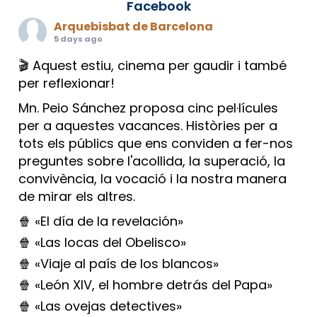
Facebook
Arquebisbat de Barcelona
5 days ago
🎬 Aquest estiu, cinema per gaudir i també
per reflexionar!
Mn. Peio Sánchez proposa cinc pel·lícules
per a aquestes vacances. Històries per a
tots els públics que ens conviden a fer-nos
preguntes sobre l'acollida, la superació, la
convivència, la vocació i la nostra manera
de mirar els altres.
🍿 «El día de la revelación»
🍿 «Las locas del Obelisco»
🍿 «Viaje al país de los blancos»
🍿 «León XIV, el hombre detrás del Papa»
🍿 «Las ovejas detectives»