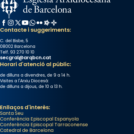
Manuel Blanch, amb aire d’òpera
italianitzant; s’interpreta per privilegi
pontifici, amb orquestra i cor, i té una
Facebook
Instagram
X / Twitter
YouTube
WhatsApp
Flickr
Radio Estel
Catalunya Cristiana
duració aproximada de tres hores. Després,
Contacte i suggeriments:
processó (recuperada el 1972) al voltant
del temple amb les relíquies de les santes.
C. del Bisbe, 5
Des de 1985 hi participa també un grup de
08002 Barcelona
diablesses amb música i ball propis. Festa
Telf. 93 270 10 10
secgral@arqbcn.cat
gran a Mataró.
Horari d'atenció al públic:
«Si vols saber què és calor, ves per les
de dilluns a divendres, de 9 a 14 h.
Santes a Mataró»🥵.
Visites a l'Arxiu Diocesà:
de dilluns a dijous, de 10 a 13 h.
Photo
View on Facebook
·
Share
Enllaços d'interès:
Santa Seu
Conferència Episcopal Espanyola
Conferència Episcopal Tarraconense
Catedral de Barcelona