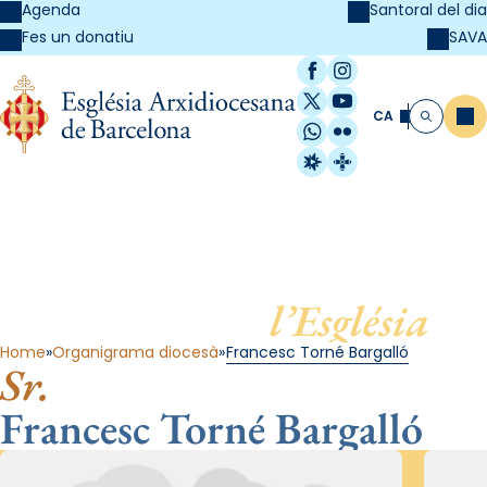
Agenda
Santoral del dia
SAVA
Fes un donatiu
Facebook
Instagram
X / Twitter
YouTube
CA
Me
Cerca
WhatsApp
Flickr
Radio Estel
Catalunya Cristi
Al servei de
l’Església
Home
Organigrama diocesà
Francesc Torné Bargalló
Sr.
Francesc Torné Bargalló