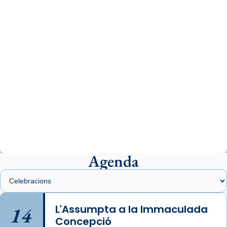
www.vaticannews.va/es/iglesia/news/2026-
07/carmina-historia-depresion-papa-viaje-
espana-testimoni...
Photo
View on Facebook
·
Share
Arquebisbat de Barcelona
2 weeks ago
«Avui les santes Juliana i Semproniana ens
ajuden a alçar la mirada»
Mons. Sergi Gordo, bisbe de Tortosa, ha
presidit aquest 27 de juliol la missa de Les
Agenda
Santes de Mataró.
🔗
tinyurl.com/cvu5jmbk
📸 J. Merino
14
L'Assumpta a la Immaculada
Concepció
Photo