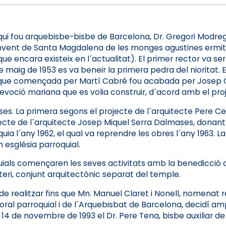
 qui fou arquebisbe-bisbe de Barcelona, Dr. Gregori Modre
 convent de Santa Magdalena de les monges agustines ermita
e encara existeix en l´actualitat). El primer rector va se
 de maig de 1953 es va beneir la primera pedra del nioritat.
ia, que començada per Martí Cabré fou acabada per Josep 
voció mariana que es volia construir, d´acord amb el proje
ases. La primera segons el projecte de l´arquitecte Pere C
ecte de l´arquitecte Josep Miquel Serra Dalmases, donant 
a l´any 1962, el qual va reprendre les obres l´any 1963. 
 església parroquial.
oquials començaren les seves activitats amb la benedicció 
teri, conjunt arquitectònic separat del temple.
e realitzar fins que Mn. Manuel Claret i Nonell, nomenat rec
ral parroquial i de l´Arquebisbat de Barcelona, decidí amp
 14 de novembre de 1993 el Dr. Pere Tena, bisbe auxiliar de l