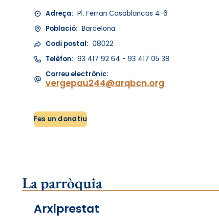
Adreça:
Pl. Ferran Casablancas 4-6
Població:
Barcelona
Codi postal:
08022
Telèfon:
93 417 92 64 - 93 417 05 38
Correu electrònic:
vergepau244@arqbcn.org
Fes un donatiu
La parròquia
Arxiprestat