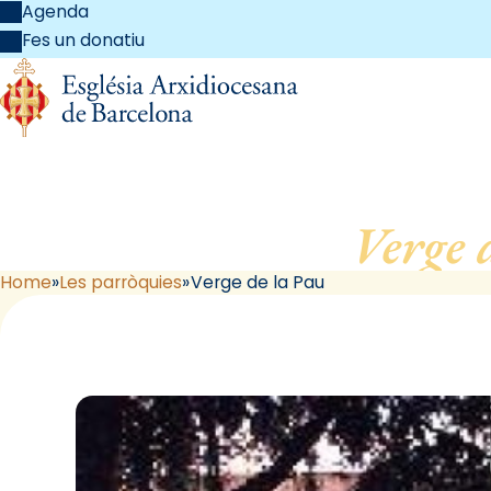
Agenda
Fes un donatiu
Verge 
Home
Les parròquies
Verge de la Pau