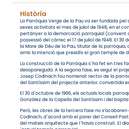
Història
La Parròquia Verge de la Pau va ser fundada pel
seves activitats el mes de juliol de 1948, en el
pertànyer a la demarcació parroquial (convent qu
possessió del càrrec el 17 de juliol de 1948. El 30
la Mare de Déu de la Pau, titular de la parròqu
amb la intenció que presidís el gran temple de de
La construcció de la Parròquia s´ha fet en tres f
desapareguda. A la segona fase, es seguí el proj
Josep Codinach fou nomenat rector de la parròqui
del Santíssim del projecte anterior, convertida en
El 30 d´octubre de 1966, els actuals locals parr
González de la Capella del Santíssim i del baptis
Però, les obres de la tercera fase no s’acabaren d
Codinach, d´acord amb el parer del Consell Pasto
del mateix arquitecte que l´havia construït. El dia