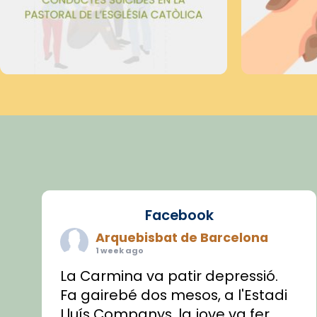
Facebook
Arquebisbat de Barcelona
1 week ago
La Carmina va patir depressió.
Fa gairebé dos mesos, a l'Estadi
Lluís Companys, la jove va fer