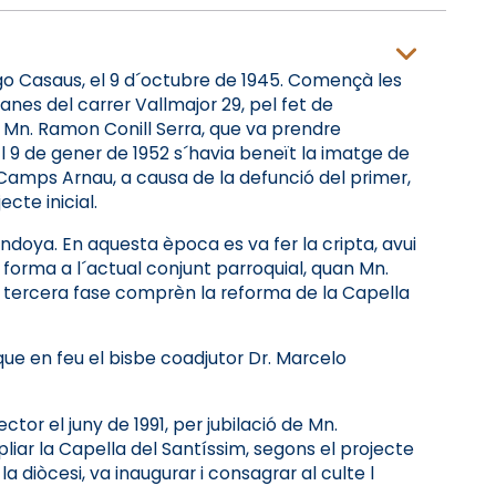
go Casaus, el 9 d´octubre de 1945. Començà les
nes del carrer Vallmajor 29, pel fet de
r Mn. Ramon Conill Serra, que va prendre
 El 9 de gener de 1952 s´havia beneït la imatge de
Camps Arnau, a causa de la defunció del primer,
cte inicial.
endoya. En aquesta època es va fer la cripta, avui
forma a l´actual conjunt parroquial, quan Mn.
La tercera fase comprèn la reforma de la Capella
que en feu el bisbe coadjutor Dr. Marcelo
tor el juny de 1991, per jubilació de Mn.
liar la Capella del Santíssim, segons el projecte
a diòcesi, va inaugurar i consagrar al culte l