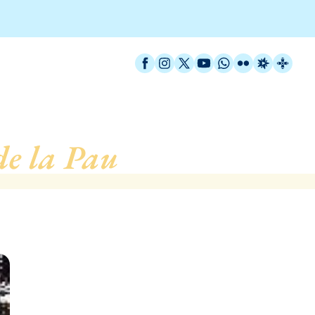
Facebook
Instagram
X / Twitter
YouTube
WhatsApp
Flickr
Radio Est
Catal
de la Pau
, de Barcelona