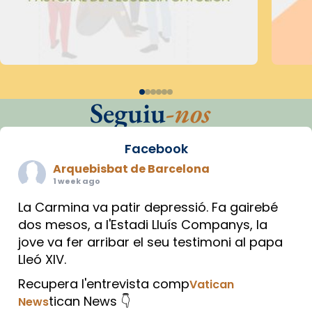
Seguiu
-nos
Facebook
Arquebisbat de Barcelona
1 week ago
La Carmina va patir depressió. Fa gairebé
dos mesos, a l'Estadi Lluís Companys, la
jove va fer arribar el seu testimoni al papa
Lleó XIV.
Recupera l'entrevista comp
Vatican
tican News 👇
News