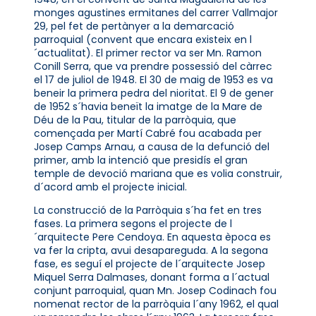
monges agustines ermitanes del carrer Vallmajor
29, pel fet de pertànyer a la demarcació
parroquial (convent que encara existeix en l
´actualitat). El primer rector va ser Mn. Ramon
Conill Serra, que va prendre possessió del càrrec
el 17 de juliol de 1948. El 30 de maig de 1953 es va
beneir la primera pedra del nioritat. El 9 de gener
de 1952 s´havia beneït la imatge de la Mare de
Déu de la Pau, titular de la parròquia, que
començada per Martí Cabré fou acabada per
Josep Camps Arnau, a causa de la defunció del
primer, amb la intenció que presidís el gran
temple de devoció mariana que es volia construir,
d´acord amb el projecte inicial.
La construcció de la Parròquia s´ha fet en tres
fases. La primera segons el projecte de l
´arquitecte Pere Cendoya. En aquesta època es
va fer la cripta, avui desapareguda. A la segona
fase, es seguí el projecte de l´arquitecte Josep
Miquel Serra Dalmases, donant forma a l´actual
conjunt parroquial, quan Mn. Josep Codinach fou
nomenat rector de la parròquia l´any 1962, el qual