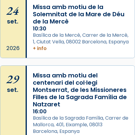
Jaume, fill de Zebedeu, és juntament amb el
24
Missa amb motiu de la
seu germà Joan i Pere un dels que
Solemnitat de la Mare de Déu
acompanyava més de prop Jesús.
set.
de la Mercè
Segons el llibre dels Fets (12,2) fou el primer
10:30
apòstol màrtir, decapitat a Jerusalem per
Basílica de la Mercè, Carrer de la Mercè,
1, Ciutat Vella, 08002 Barcelona, Espanya
Herodes Agripa (vers l'any 44).
2026
+ info
Patró de Galícia, després de les invasions
musulmanes fou venerat com a patró dels
Regnes castellans i més tard de tota
29
Missa amb motiu del
Espanya.
centenari del col·legi
El seu sepulcre a Compostela fou un gran
set.
Montserrat, de les Missioneres
centre de peregrinacions medievals de tot
Filles de la Sagrada Família de
el món cristià, després de Roma i terra
Natzaret
Santa.
16:00
Basílica de la Sagrada Família, Carrer de
«A Raïms de Sant Jaume, raïms aigualits;
Mallorca, 401, Eixample, 08013
raïms de setembre te'n llepes els dits»,
Barcelona, Espanya
segons una dita popular.