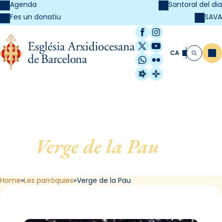
Agenda
Santoral del dia
SAVA
Fes un donatiu
Facebook
Instagram
X / Twitter
YouTube
CA
Me
Cerca
WhatsApp
Flickr
Radio Estel
Catalunya Cristi
Verge de la Pau
, de
Barcelona
Home
Les parròquies
Verge de la Pau