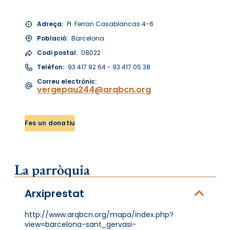
Adreça:
Pl. Ferran Casablancas 4-6
Població:
Barcelona
Codi postal:
08022
Telèfon:
93 417 92 64 - 93 417 05 38
Correu electrònic:
vergepau244@arqbcn.org
Fes un donatiu
La parròquia
Arxiprestat
http://www.arqbcn.org/mapa/index.php?
view=barcelona-sant_gervasi-