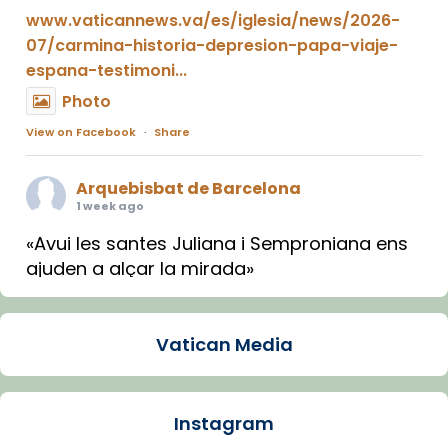
www.vaticannews.va/es/iglesia/news/2026-
07/carmina-historia-depresion-papa-viaje-
espana-testimoni...
Photo
View on Facebook
·
Share
Arquebisbat de Barcelona
1 week ago
«Avui les santes Juliana i Semproniana ens
ajuden a alçar la mirada»
Mons. Sergi Gordo, bisbe de Tortosa, ha
presidit aquest 27 de juliol la missa de Les
Vatican Media
Santes de Mataró.
🔗
tinyurl.com/cvu5jmbk
📸 J. Merino
Instagram