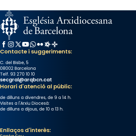
Facebook
Instagram
X / Twitter
YouTube
WhatsApp
Flickr
Radio Estel
Catalunya Cristiana
Contacte i suggeriments:
C. del Bisbe, 5
08002 Barcelona
Telf. 93 270 10 10
secgral@arqbcn.cat
Horari d'atenció al públic:
de dilluns a divendres, de 9 a 14 h.
Visites a l'Arxiu Diocesà:
de dilluns a dijous, de 10 a 13 h.
Enllaços d'interès: