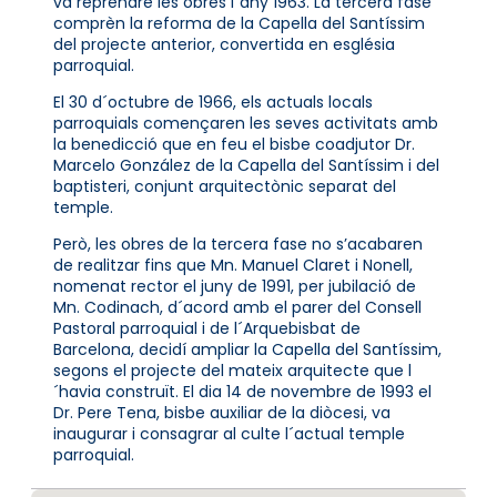
va reprendre les obres l´any 1963. La tercera fase
comprèn la reforma de la Capella del Santíssim
del projecte anterior, convertida en església
parroquial.
El 30 d´octubre de 1966, els actuals locals
parroquials començaren les seves activitats amb
la benedicció que en feu el bisbe coadjutor Dr.
Marcelo González de la Capella del Santíssim i del
baptisteri, conjunt arquitectònic separat del
temple.
Però, les obres de la tercera fase no s’acabaren
de realitzar fins que Mn. Manuel Claret i Nonell,
nomenat rector el juny de 1991, per jubilació de
Mn. Codinach, d´acord amb el parer del Consell
Pastoral parroquial i de l´Arquebisbat de
Barcelona, decidí ampliar la Capella del Santíssim,
segons el projecte del mateix arquitecte que l
´havia construït. El dia 14 de novembre de 1993 el
Dr. Pere Tena, bisbe auxiliar de la diòcesi, va
inaugurar i consagrar al culte l´actual temple
parroquial.