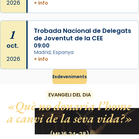
2026
+ info
Photo
View on Facebook
·
Share
1
Trobada Nacional de Delegats
de Joventut de la CEE
oct.
09:00
Madrid, Espanya
2026
+ info
Esdeveniments
EVANGELI DEL DIA
Què no donaria l’home
a canvi de la seva vida?
(Mt 16,24-28)