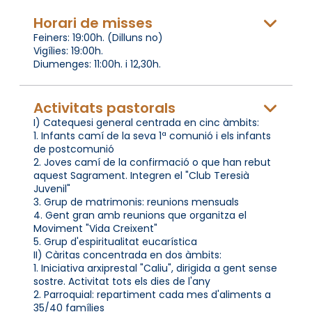
Horari de misses
Feiners: 19:00h. (Dilluns no)
Vigílies: 19:00h.
Diumenges: 11:00h. i 12,30h.
Activitats pastorals
I) Catequesi general centrada en cinc àmbits:
1. Infants camí de la seva 1ª comunió i els infants
de postcomunió
2. Joves camí de la confirmació o que han rebut
aquest Sagrament. Integren el "Club Teresià
Juvenil"
3. Grup de matrimonis: reunions mensuals
4. Gent gran amb reunions que organitza el
Moviment "Vida Creixent"
5. Grup d'espiritualitat eucarística
II) Càritas concentrada en dos àmbits:
1. Iniciativa arxiprestal "Caliu", dirigida a gent sense
sostre. Activitat tots els dies de l'any
2. Parroquial: repartiment cada mes d'aliments a
35/40 famílies