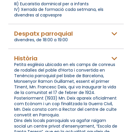
III) Eucaristia dominical per a infants
IV) Xerrada de formació cada setmana, els
divendres al capvespre
Despatx parroquial
divendres, de 18:00 a 19:00
Història
Petita esglèsia ubicada en els camps de conreus
de rodalíes del poble d’Horta i convertida en
Tenència parroquial pel bisbe de Barcelona,
Monsenyor Ramon Guillamet, essent el primer
Tinent, Mn. Francesc Deix, qui va inaugurar la vida
de la comunitat el 17 de febrer de 1924.
Posteriorment (1933) Mn. Deix apareix oficialment
com Ecònom i un cop finalitzada la Guerra Civil,
Mn. Deix consta com a Rector del centre de culte
convetit en Parroquia.
Dins dels locals parroquials va agafar raigam
social un centre privat d’ensenyament, “Escola de
Santa Teresa”, que en la actualitat gaudeix de