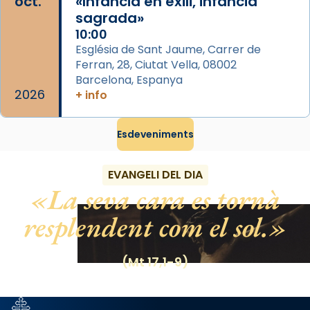
oct.
«Infància en exili, infància
el món cristià, després de Roma i terra
sagrada»
Santa.
10:00
«A Raïms de Sant Jaume, raïms aigualits;
Església de Sant Jaume, Carrer de
raïms de setembre te'n llepes els dits»,
Ferran, 28, Ciutat Vella, 08002
segons una dita popular.
Barcelona, Espanya
2026
+ info
Photo
View on Facebook
·
Share
Esdeveniments
EVANGELI DEL DIA
La seva cara es tornà
resplendent com el sol.
(Mt 17,1-9)