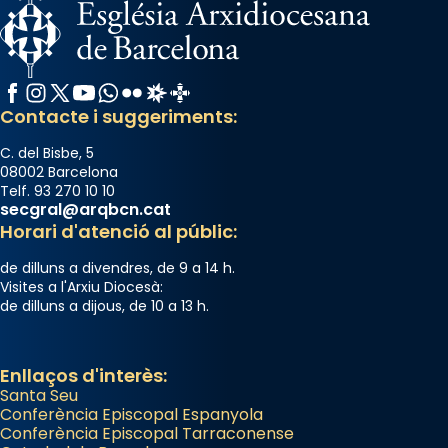
Facebook
Instagram
X / Twitter
YouTube
WhatsApp
Flickr
Radio Estel
Catalunya Cristiana
Contacte i suggeriments:
C. del Bisbe, 5
08002 Barcelona
Telf. 93 270 10 10
secgral@arqbcn.cat
Horari d'atenció al públic:
de dilluns a divendres, de 9 a 14 h.
Visites a l'Arxiu Diocesà:
de dilluns a dijous, de 10 a 13 h.
Enllaços d'interès:
Santa Seu
Conferència Episcopal Espanyola
Conferència Episcopal Tarraconense