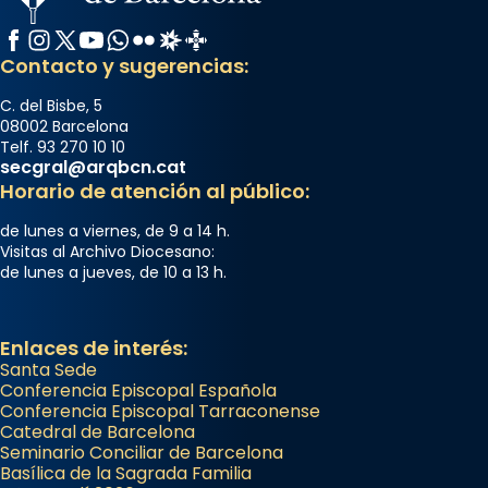
Facebook
Instagram
X / Twitter
YouTube
WhatsApp
Flickr
Radio Estel
Catalunya Cristiana
Contacto y sugerencias:
C. del Bisbe, 5
08002 Barcelona
Telf. 93 270 10 10
secgral@arqbcn.cat
Horario de atención al público:
de lunes a viernes, de 9 a 14 h.
Visitas al Archivo Diocesano:
de lunes a jueves, de 10 a 13 h.
Enlaces de interés:
Santa Sede
Conferencia Episcopal Española
Conferencia Episcopal Tarraconense
Catedral de Barcelona
Seminario Conciliar de Barcelona
Basílica de la Sagrada Familia