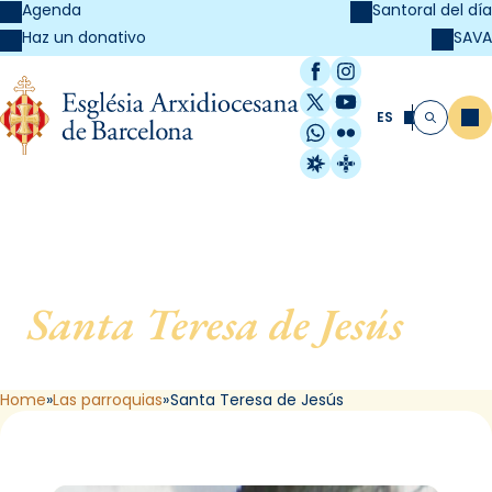
Agenda
Santoral del día
SAVA
Haz un donativo
Facebook
Instagram
X / Twitter
YouTube
ES
Me
Buscar
WhatsApp
Flickr
Radio Estel
Catalunya Cristi
Santa Teresa de Jesús
, de
Barcelona
Home
Las parroquias
Santa Teresa de Jesús