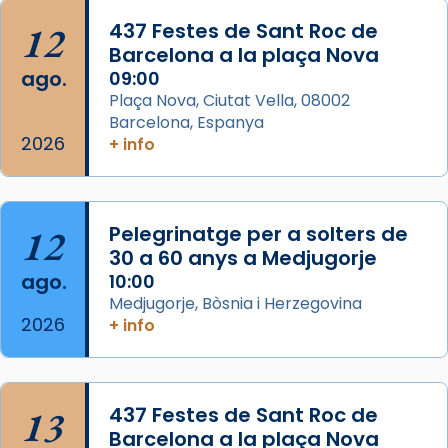
Acompanyant la història de sant Cugat, a
12
437 Festes de Sant Roc de
partir de l’Edat Mitjana sorgeix la tradició
Barcelona a la plaça Nova
que les santes Juliana (“relatiu a Júlia”) i
ago.
09:00
Semproniana (“relatiu a Semprònia =
Plaça Nova, Ciutat Vella, 08002
eterna”) són deixebles seves. I l’any 1667, el
Barcelona, Espanya
2026
frare Joan Gaspar Roig, afirma en una obra
+ info
que les santes són filles de l’antiga Iluro.
Mataró en reivindicarà les relíq
...
Ver más
12
Pelegrinatge per a solters de
Foto
30 a 60 anys a Medjugorje
ago.
10:00
View on Facebook
·
Share
Medjugorje, Bòsnia i Herzegovina
2026
+ info
13
437 Festes de Sant Roc de
Barcelona a la plaça Nova