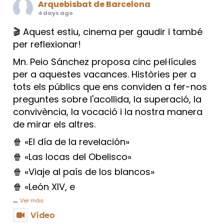
Arquebisbat de Barcelona
4 days ago
🎬 Aquest estiu, cinema per gaudir i també
per reflexionar!
Mn. Peio Sánchez proposa cinc pel·lícules
per a aquestes vacances. Històries per a
tots els públics que ens conviden a fer-nos
preguntes sobre l'acollida, la superació, la
convivència, la vocació i la nostra manera
de mirar els altres.
🍿 «El día de la revelación»
🍿 «Las locas del Obelisco»
🍿 «Viaje al país de los blancos»
🍿 «León XIV, e
...
Ver más
Vídeo