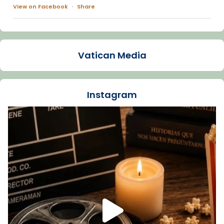
View on Facebook
·
Share
Arquebisbat de Barcelona
1 week ago
Vatican Media
La Carmina va patir depressió. Fa gairebé
dos mesos, a l'Estadi Lluís Companys, la
jove va fer arribar el seu testimoni al papa
Instagram
Lleó XIV.
Recupera l'entrevista comp
Vatican
tican News 👇
News
www.vaticannews.va/es/iglesia/news/2026-
07/carmina-historia-depresion-papa-viaje-
espana-testimoni...
Foto
View on Facebook
·
Share