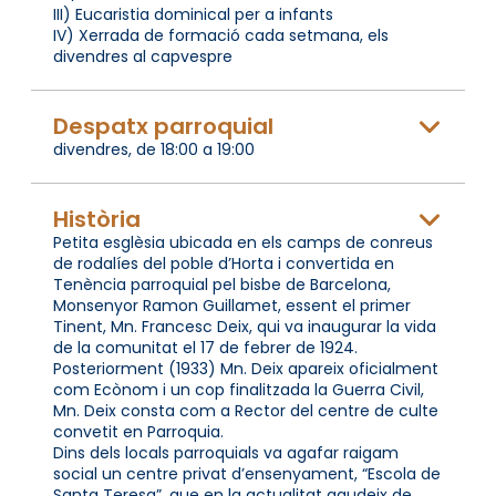
III) Eucaristia dominical per a infants
IV) Xerrada de formació cada setmana, els
divendres al capvespre
Despatx parroquial
divendres, de 18:00 a 19:00
Història
Petita esglèsia ubicada en els camps de conreus
de rodalíes del poble d’Horta i convertida en
Tenència parroquial pel bisbe de Barcelona,
Monsenyor Ramon Guillamet, essent el primer
Tinent, Mn. Francesc Deix, qui va inaugurar la vida
de la comunitat el 17 de febrer de 1924.
Posteriorment (1933) Mn. Deix apareix oficialment
com Ecònom i un cop finalitzada la Guerra Civil,
Mn. Deix consta com a Rector del centre de culte
convetit en Parroquia.
Dins dels locals parroquials va agafar raigam
social un centre privat d’ensenyament, “Escola de
Santa Teresa”, que en la actualitat gaudeix de