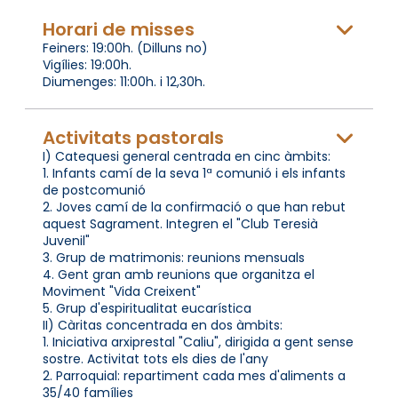
Horari de misses
Feiners: 19:00h. (Dilluns no)
Vigílies: 19:00h.
Diumenges: 11:00h. i 12,30h.
Activitats pastorals
I) Catequesi general centrada en cinc àmbits:
1. Infants camí de la seva 1ª comunió i els infants
de postcomunió
2. Joves camí de la confirmació o que han rebut
aquest Sagrament. Integren el "Club Teresià
Juvenil"
3. Grup de matrimonis: reunions mensuals
4. Gent gran amb reunions que organitza el
Moviment "Vida Creixent"
5. Grup d'espiritualitat eucarística
II) Càritas concentrada en dos àmbits:
1. Iniciativa arxiprestal "Caliu", dirigida a gent sense
sostre. Activitat tots els dies de l'any
2. Parroquial: repartiment cada mes d'aliments a
35/40 famílies