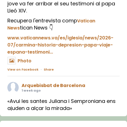
jove va fer arribar el seu testimoni al papa
Lleó XIV.
Recupera l'entrevista comp
Vatican
tican News 👇
News
www.vaticannews.va/es/iglesia/news/2026-
07/carmina-historia-depresion-papa-viaje-
espana-testimoni...
Photo
View on Facebook
·
Share
Arquebisbat de Barcelona
1 week ago
«Avui les santes Juliana i Semproniana ens
ajuden a alçar la mirada»
Mons. Sergi Gordo, bisbe de Tortosa, ha
presidit aquest 27 de juliol la missa de Les