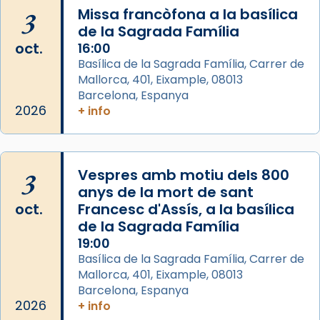
View on Facebook
·
Share
3
Missa francòfona a la basílica
de la Sagrada Família
Arquebisbat de Barcelona
oct.
16:00
2 weeks ago
Basílica de la Sagrada Família, Carrer de
Mallorca, 401, Eixample, 08013
Jaume, fill de Zebedeu, és juntament amb el
Barcelona, Espanya
seu germà Joan i Pere un dels que
2026
+ info
acompanyava més de prop Jesús.
Segons el llibre dels Fets (12,2) fou el primer
apòstol màrtir, decapitat a Jerusalem per
3
Vespres amb motiu dels 800
Herodes Agripa (vers l'any 44).
anys de la mort de sant
Patró de Galícia, després de les invasions
oct.
Francesc d'Assís, a la basílica
musulmanes fou venerat com a patró dels
de la Sagrada Família
Regnes castellans i més tard de tota
19:00
Basílica de la Sagrada Família, Carrer de
Espanya.
Mallorca, 401, Eixample, 08013
El seu sepulcre a Compostela fou un gran
Barcelona, Espanya
centre de peregrinacions medievals de tot
2026
+ info