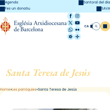
Agenda
Santoral del dia
SAVA
Fes un donatiu
Facebook
Instagram
X / Twitter
YouTube
CA
Me
Cerca
WhatsApp
Flickr
Radio Estel
Catalunya Cristi
Santa Teresa de Jesús
, de
Barcelona
Home
Les parròquies
Santa Teresa de Jesús