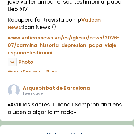
jove va fer arribar el seu testimoni al papa
Lleó XIV.
Recupera l'entrevista comp
Vatican
tican News 👇
News
www.vaticannews.va/es/iglesia/news/2026-
07/carmina-historia-depresion-papa-viaje-
espana-testimoni...
Photo
View on Facebook
·
Share
Arquebisbat de Barcelona
1 week ago
«Avui les santes Juliana i Semproniana ens
ajuden a alçar la mirada»
Mons. Sergi Gordo, bisbe de Tortosa, ha
presidit aquest 27 de juliol la missa de Les