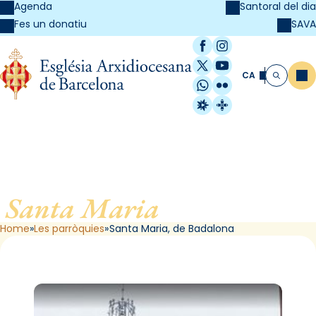
Agenda
Santoral del dia
SAVA
Fes un donatiu
Facebook
Instagram
X / Twitter
YouTube
CA
Me
Cerca
WhatsApp
Flickr
Radio Estel
Catalunya Cristi
Santa Maria
, de Badalona
Home
Les parròquies
Santa Maria, de Badalona