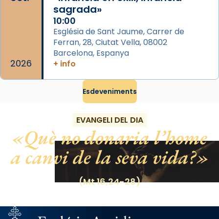
sagrada»
Santa.
10:00
«A Raïms de Sant Jaume, raïms aigualits;
Església de Sant Jaume, Carrer de
raïms de setembre te'n llepes els dits»,
Ferran, 28, Ciutat Vella, 08002
segons una dita popular.
Barcelona, Espanya
2026
+ info
Photo
View on Facebook
·
Share
Esdeveniments
EVANGELI DEL DIA
Què no donaria l’home
a canvi de la seva vida?
(Mt 16,24-28)