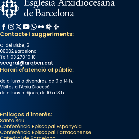
Facebook
Instagram
X / Twitter
YouTube
WhatsApp
Flickr
Radio Estel
Catalunya Cristiana
Contacte i suggeriments:
C. del Bisbe, 5
08002 Barcelona
Telf. 93 270 10 10
secgral@arqbcn.cat
Horari d'atenció al públic:
de dilluns a divendres, de 9 a 14 h.
Visites a l'Arxiu Diocesà:
de dilluns a dijous, de 10 a 13 h.
Enllaços d'interès:
Santa Seu
Conferència Episcopal Espanyola
Conferència Episcopal Tarraconense
Catedral de Barcelona