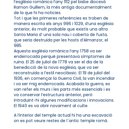
l’església romànica l’any 1112 pel bisbe diocesà
Ramon Guillem, la més antiga documentalment
de la que hi ha noticies.
Tot i que les primeres referències es troben de
manera escrita els anys 996 i 1029, d’una església
anterior, és molt probable que existís una altra
Santa Maria d’ una sola nau i coberta de fusta,
que seria destruïda per les hosts d’Almanzor, el
985.
Aquesta església romànica l’any 1758 va ser
enderrocada perquè presentava símptomes de
ruïna. El 25 de juliol de 1778 va ser el dia de la
benedicció de la nova església, que va ser
reconstruïda a l’estil neoclàssic. El 19 de juliol del
1936, en començar la Guerra Civil, la van incendiar
i va ser mig enderrocada. Acabada la guerra, es
van refer els murs i les parts més essencials i es
va conservar l’estructura anterior, però
introduint-hi algunes modificacions i innovacions.
El 1940 es va obrir novament al culte.
A l’interior del temple actual hi ha una excavació
on es pot veure restes de l´antic temple romà.