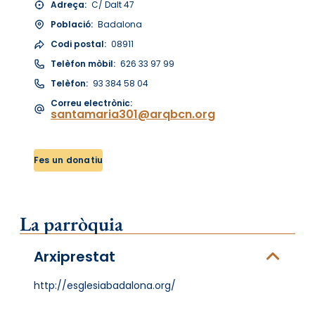
Adreça:
C/ Dalt 47
Població:
Badalona
Codi postal:
08911
Telèfon mòbil:
626 33 97 99
Telèfon:
93 384 58 04
Correu electrònic:
santamaria301@arqbcn.org
Fes un donatiu
La parròquia
Arxiprestat
http://esglesiabadalona.org/