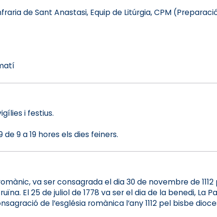
raria de Sant Anastasi, Equip de Litúrgia, CPM (Preparaci
matí
ílies i festius.
de 9 a 19 hores els dies feiners.
 romànic, va ser consagrada el dia 30 de novembre de 1112 
. El 25 de juliol de 1778 va ser el dia de la benedi, La 
onsagració de l’església romànica l’any 1112 pel bisbe dio