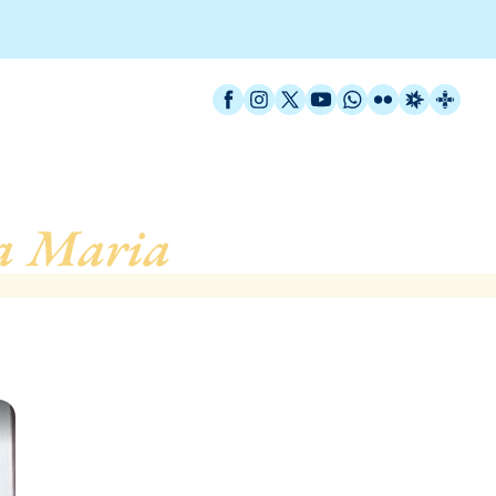
Facebook
Instagram
X / Twitter
YouTube
WhatsApp
Flickr
Radio Est
Catal
a Maria
, de Badalona