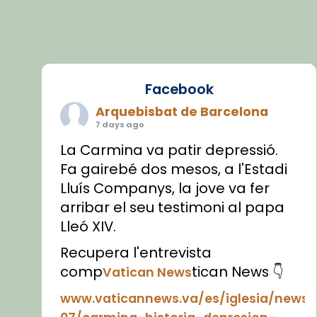
Facebook
Arquebisbat de Barcelona
7 days ago
La Carmina va patir depressió.
Fa gairebé dos mesos, a l'Estadi
Lluís Companys, la jove va fer
arribar el seu testimoni al papa
Lleó XIV.
Recupera l'entrevista
comp
tican News 👇
Vatican News
www.vaticannews.va/es/iglesia/news