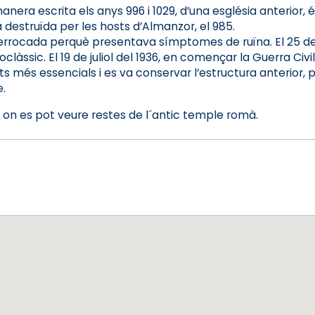
anera escrita els anys 996 i 1029, d’una església anterior,
a destruïda per les hosts d’Almanzor, el 985.
rrocada perquè presentava símptomes de ruïna. El 25 de jul
oclàssic. El 19 de juliol del 1936, en començar la Guerra Civ
ts més essencials i es va conservar l’estructura anterior, 
.
ó on es pot veure restes de l´antic temple romà.