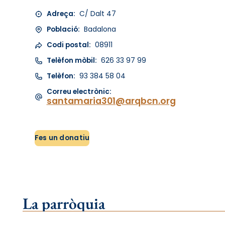
Adreça:
C/ Dalt 47
Població:
Badalona
Codi postal:
08911
Telèfon mòbil:
626 33 97 99
Telèfon:
93 384 58 04
Correu electrònic:
santamaria301@arqbcn.org
Fes un donatiu
La parròquia