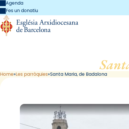
Agenda
Fes un donatiu
Sant
Home
Les parròquies
Santa Maria, de Badalona