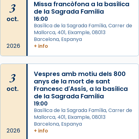
Semproniana, verges i màrtirs.
3
Missa francòfona a la basílica
de la Sagrada Família
Acompanyant la història de sant Cugat, a
oct.
16:00
partir de l’Edat Mitjana sorgeix la tradició
Basílica de la Sagrada Família, Carrer de
que les santes Juliana (“relatiu a Júlia”) i
Mallorca, 401, Eixample, 08013
Semproniana (“relatiu a Semprònia =
Barcelona, Espanya
eterna”) són deixebles seves. I l’any 1667, el
2026
+ info
frare Joan Gaspar Roig, afirma en una obra
que les santes són filles de l’antiga Iluro.
Mataró en reivindicarà les relíquies fins que
3
Vespres amb motiu dels 800
les aconseguirà el 1772. L’ofici que es canta
anys de la mort de sant
a la “Missa de les Santes” (“Missa de
oct.
Francesc d'Assís, a la basílica
Glòria”) fou composta el 1848 per Mn.
de la Sagrada Família
Manuel Blanch, amb aire d’òpera
19:00
italianitzant; s’interpreta per privilegi
Basílica de la Sagrada Família, Carrer de
pontifici, amb orquestra i cor, i té una
Mallorca, 401, Eixample, 08013
duració aproximada de tres hores. Després,
Barcelona, Espanya
processó (recuperada el 1972) al voltant
2026
+ info
del temple amb les relíquies de les santes.