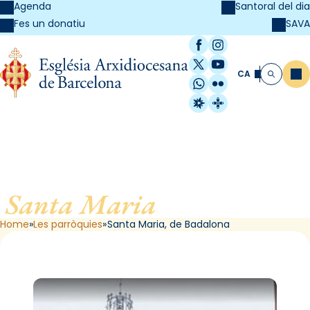
Agenda
Santoral del dia
SAVA
Fes un donatiu
Facebook
Instagram
X / Twitter
YouTube
CA
Me
Cerca
WhatsApp
Flickr
Radio Estel
Catalunya Cristi
Santa Maria
, de Badalona
Home
Les parròquies
Santa Maria, de Badalona