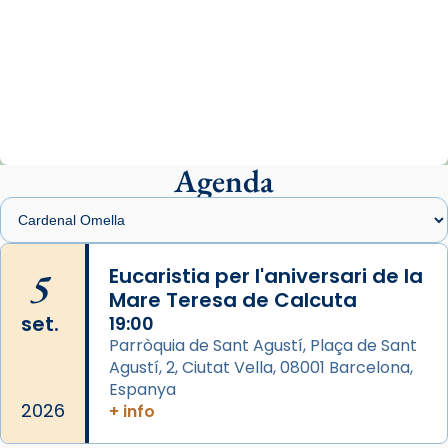
Arquebisbat de Barcelona
2 weeks ago
«Avui les santes Juliana i Semproniana ens
ajuden a alçar la mirada»
Mons. Sergi Gordo, bisbe de Tortosa, ha
presidit aquest 27 de juliol la missa de Les
Agenda
Santes de Mataró.
🔗
tinyurl.com/cvu5jmbk
📸 J. Merino
5
Eucaristia per l'aniversari de la
Mare Teresa de Calcuta
Photo
set.
19:00
View on Facebook
·
Share
Parròquia de Sant Agustí, Plaça de Sant
Agustí, 2, Ciutat Vella, 08001 Barcelona,
Arquebisbat de Barcelona
is at Catedral
Espanya
de Barcelona.
2026
+ info
2 weeks ago