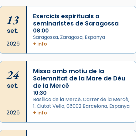
Aquest dilluns, 27 de juliol, ha tingut lloc la
missa d’acció de gràcies en agraïment al
13
Exercicis espirituals a
comitè organitzador de la visita apostòlica
seminaristes de Saragossa
del Sant Pare Lleó XIV a Barcelona, i als
set.
08:00
col·laboradors, a la Catedral de Barcelona.
Saragossa, Zaragoza, Espanya
L’arquebisbe de Barcelona, el cardenal Joan
2026
+ info
Josep Omella, ha presidit la missa i l’ha
concelebrat el bisbe auxiliar de Barcelona,
Mons. David Abadías.
24
Missa amb motiu de la
📸 Dr. G. Simón
Solemnitat de la Mare de Déu
set.
de la Mercè
Photo
10:30
View on Facebook
·
Share
Basílica de la Mercè, Carrer de la Mercè,
1, Ciutat Vella, 08002 Barcelona, Espanya
2026
Arquebisbat de Barcelona
+ info
2 weeks ago
Memòria de les santes Juliana i