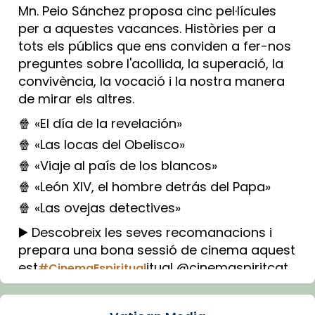
Mn. Peio Sánchez proposa cinc pel·lícules
per a aquestes vacances. Històries per a
tots els públics que ens conviden a fer-nos
preguntes sobre l'acollida, la superació, la
convivència, la vocació i la nostra manera
de mirar els altres.
🍿 «El día de la revelación»
🍿 «Las locas del Obelisco»
🍿 «Viaje al país de los blancos»
🍿 «León XIV, el hombre detrás del Papa»
🍿 «Las ovejas detectives»
▶️ Descobreix les seves recomanacions i
prepara una bona sessió de cinema aquest
est
itual @cinemaspiritcat
#CinemaEspiritual
Imatge: Generada amb IA (OpenAI)
Video