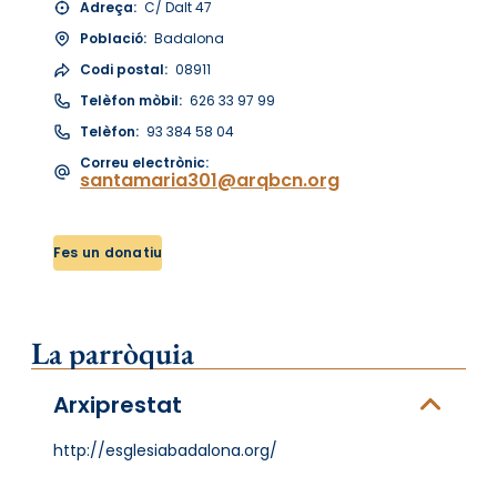
Adreça:
C/ Dalt 47
Població:
Badalona
Codi postal:
08911
Telèfon mòbil:
626 33 97 99
Telèfon:
93 384 58 04
Correu electrònic:
santamaria301@arqbcn.org
Fes un donatiu
La parròquia
Arxiprestat
http://esglesiabadalona.org/