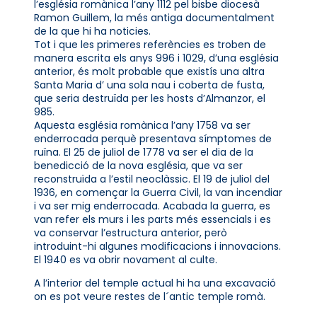
l’església romànica l’any 1112 pel bisbe diocesà
Ramon Guillem, la més antiga documentalment
de la que hi ha noticies.
Tot i que les primeres referències es troben de
manera escrita els anys 996 i 1029, d’una església
anterior, és molt probable que existís una altra
Santa Maria d’ una sola nau i coberta de fusta,
que seria destruïda per les hosts d’Almanzor, el
985.
Aquesta església romànica l’any 1758 va ser
enderrocada perquè presentava símptomes de
ruïna. El 25 de juliol de 1778 va ser el dia de la
benedicció de la nova església, que va ser
reconstruïda a l’estil neoclàssic. El 19 de juliol del
1936, en començar la Guerra Civil, la van incendiar
i va ser mig enderrocada. Acabada la guerra, es
van refer els murs i les parts més essencials i es
va conservar l’estructura anterior, però
introduint-hi algunes modificacions i innovacions.
El 1940 es va obrir novament al culte.
A l’interior del temple actual hi ha una excavació
on es pot veure restes de l´antic temple romà.