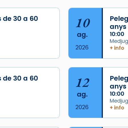
s de 30 a 60
10
Peleg
anys
ag.
10:00
Medjugo
2026
+ info
s de 30 a 60
12
Peleg
anys
ag.
10:00
Medjugo
2026
+ info
/2026-