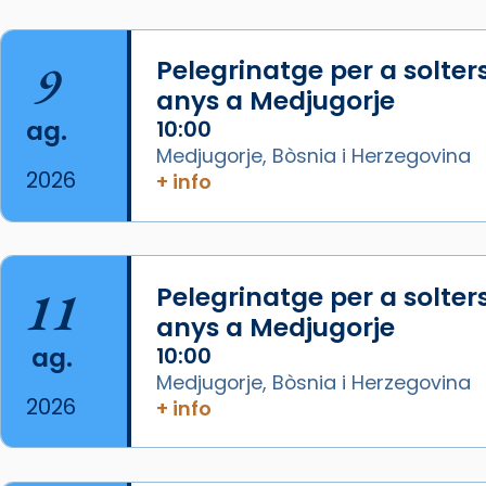
Imatge: Generada amb IA
(OpenAI)
9
Pelegrinatge per a solter
Video
anys a Medjugorje
ag.
10:00
View on Facebook
·
Share
Medjugorje, Bòsnia i Herzegovina
2026
+ info
Arquebisbat de Barcelona
1 week ago
La Carmina va patir depressió.
Fa gairebé dos mesos, a l'Estadi
11
Pelegrinatge per a solter
Lluís Companys, la jove va fer
anys a Medjugorje
arribar el seu testimoni al papa
ag.
10:00
Lleó XIV.
Medjugorje, Bòsnia i Herzegovina
Recupera l'entrevista
2026
+ info
comp
tican News 👇
Vatican News
www.vaticannews.va/es/iglesia/news