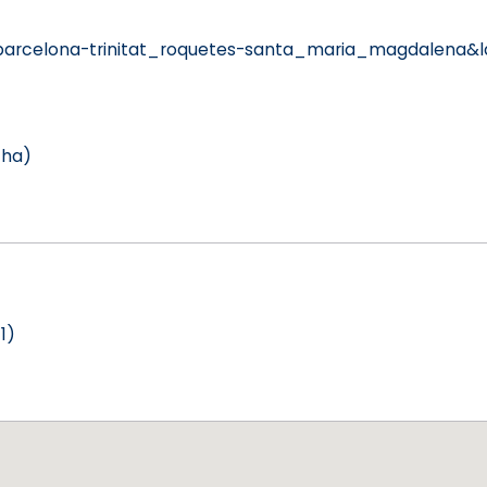
barcelona-trinitat_roquetes-santa_maria_magdalena&
 ha)
1)