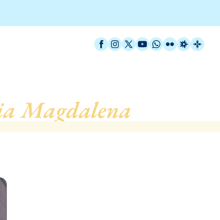
Facebook
Instagram
X / Twitter
YouTube
WhatsApp
Flickr
Radio Est
Catal
ia Magdalena
, de Barc