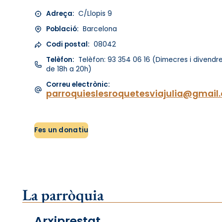
Adreça:
C/Llopis 9
Població:
Barcelona
Codi postal:
08042
Telèfon:
Telèfon: 93 354 06 16 (Dimecres i divendr
de 18h a 20h)
Correu electrònic:
parroquieslesroquetesviajulia@gmail
Fes un donatiu
La parròquia
Arxiprestat