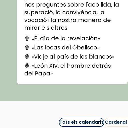
nos preguntes sobre l'acollida, la
superació, la convivència, la
vocació i la nostra manera de
mirar els altres.
🍿 «El día de la revelación»
🍿 «Las locas del Obelisco»
🍿 «Viaje al país de los blancos»
🍿 «León XIV, el hombre detrás
del Papa»
🍿 «Las ovejas detectives»
▶️ Descobreix les seves
recomanacions i prepara una
bona sessió de cinema aquest
est
itual
#CinemaEspiritual
Tots els calendaris
Cardenal
@cinemaspiritcat