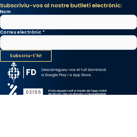
Subscriviu-vos al nostre butlletí electrònic:
Nom
Correu electrònic
*
Avís Legal
Protecció de Dades
Política de Cookies
Canal de denúncia
Copyright 2026 ©ARQUEBISBAT DE BARCELONA, tots els drets
reservats.