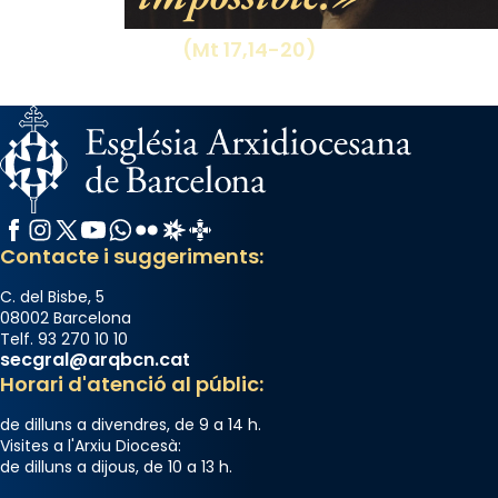
(Mt 17,14-20)
Facebook
Instagram
X / Twitter
YouTube
WhatsApp
Flickr
Radio Estel
Catalunya Cristiana
Contacte i suggeriments:
C. del Bisbe, 5
08002 Barcelona
Telf. 93 270 10 10
secgral@arqbcn.cat
Horari d'atenció al públic:
de dilluns a divendres, de 9 a 14 h.
Visites a l'Arxiu Diocesà:
de dilluns a dijous, de 10 a 13 h.