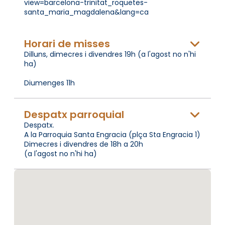
view=barcelona-trinitat_roquetes-
santa_maria_magdalena&lang=ca
Horari de misses
Dilluns, dimecres i divendres 19h (a l'agost no n'hi
ha)
Diumenges 11h
Despatx parroquial
Despatx.
A la Parroquia Santa Engracia (plça Sta Engracia 1)
Dimecres i divendres de 18h a 20h
(a l'agost no n'hi ha)