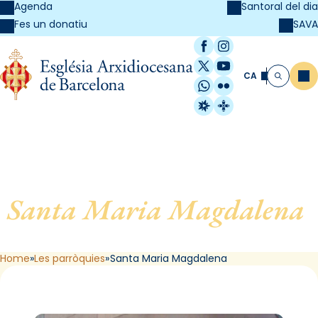
Agenda
Santoral del dia
SAVA
Fes un donatiu
Facebook
Instagram
X / Twitter
YouTube
CA
Me
Cerca
WhatsApp
Flickr
Radio Estel
Catalunya Cristi
Santa Maria Magdalena
,
de Barcelona
Home
Les parròquies
Santa Maria Magdalena