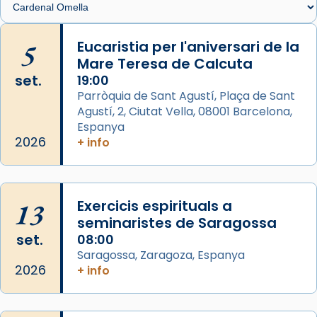
🔗
tinyurl.com/cvu5jmbk
📸 J. Merino
5
Eucaristia per l'aniversari de la
Mare Teresa de Calcuta
Photo
set.
19:00
View on Facebook
·
Share
Parròquia de Sant Agustí, Plaça de Sant
Agustí, 2, Ciutat Vella, 08001 Barcelona,
Arquebisbat de Barcelona
is at Catedral
Espanya
de Barcelona.
2026
+ info
2 weeks ago
Aquest dilluns, 27 de juliol, ha tingut lloc la
missa d’acció de gràcies en agraïment al
13
Exercicis espirituals a
comitè organitzador de la visita apostòlica
seminaristes de Saragossa
del Sant Pare Lleó XIV a Barcelona, i als
set.
08:00
col·laboradors, a la Catedral de Barcelona.
Saragossa, Zaragoza, Espanya
L’arquebisbe de Barcelona, el cardenal Joan
2026
+ info
Josep Omella, ha presidit la missa i l’ha
concelebrat el bisbe auxiliar de Barcelona,