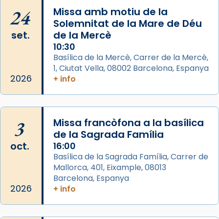
Mons. David Abadías.
24
Missa amb motiu de la
📸 Dr. G. Simón
Solemnitat de la Mare de Déu
set.
de la Mercè
Photo
10:30
View on Facebook
·
Share
Basílica de la Mercè, Carrer de la Mercè,
1, Ciutat Vella, 08002 Barcelona, Espanya
2026
Arquebisbat de Barcelona
+ info
2 weeks ago
Memòria de les santes Juliana i
Semproniana, verges i màrtirs.
3
Missa francòfona a la basílica
de la Sagrada Família
Acompanyant la història de sant Cugat, a
oct.
16:00
partir de l’Edat Mitjana sorgeix la tradició
Basílica de la Sagrada Família, Carrer de
que les santes Juliana (“relatiu a Júlia”) i
Mallorca, 401, Eixample, 08013
Semproniana (“relatiu a Semprònia =
Barcelona, Espanya
eterna”) són deixebles seves. I l’any 1667, el
2026
+ info
frare Joan Gaspar Roig, afirma en una obra
que les santes són filles de l’antiga Iluro.