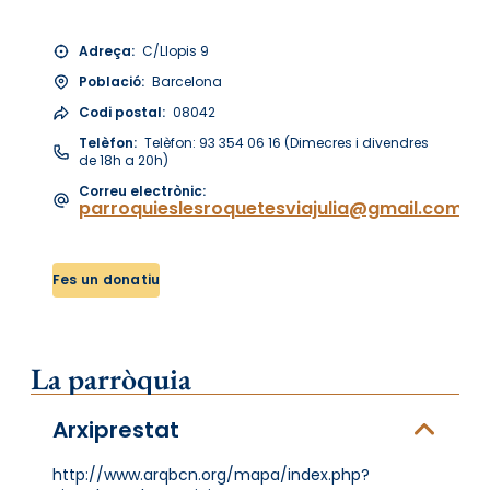
Adreça:
C/Llopis 9
Població:
Barcelona
Codi postal:
08042
Telèfon:
Telèfon: 93 354 06 16 (Dimecres i divendres
de 18h a 20h)
Correu electrònic:
parroquieslesroquetesviajulia@gmail.com
Fes un donatiu
La parròquia
Arxiprestat
http://www.arqbcn.org/mapa/index.php?