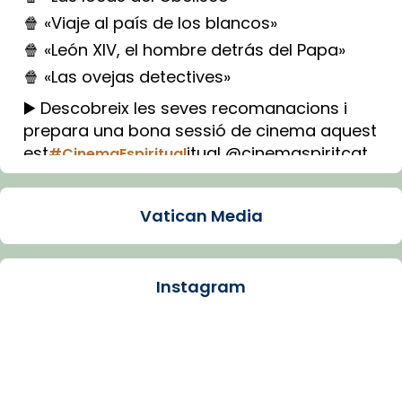
🍿 «Viaje al país de los blancos»
🍿 «León XIV, el hombre detrás del Papa»
🍿 «Las ovejas detectives»
▶️ Descobreix les seves recomanacions i
prepara una bona sessió de cinema aquest
est
itual @cinemaspiritcat
#CinemaEspiritual
Imatge: Generada amb IA (OpenAI)
Video
Vatican Media
View on Facebook
·
Share
Instagram
Arquebisbat de Barcelona
1 week ago
La Carmina va patir depressió. Fa gairebé
dos mesos, a l'Estadi Lluís Companys, la
jove va fer arribar el seu testimoni al papa