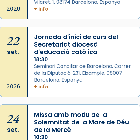
Mons. David Abadías.
Vilaret, 1, 08174 Barcelona, Espanya
2026
+ info
📸 Dr. G. Simón
Photo
View on Facebook
·
Share
22
Jornada d'inici de curs del
Secretariat diocesà
Arquebisbat de Barcelona
set.
d'educació catòlica
2 weeks ago
18:30
Seminari Conciliar de Barcelona, Carrer
Memòria de les santes Juliana i
de la Diputació, 231, Eixample, 08007
Semproniana, verges i màrtirs.
Barcelona, Espanya
Acompanyant la història de sant Cugat, a
2026
+ info
partir de l’Edat Mitjana sorgeix la tradició
que les santes Juliana (“relatiu a Júlia”) i
Semproniana (“relatiu a Semprònia =
24
Missa amb motiu de la
eterna”) són deixebles seves. I l’any 1667, el
Solemnitat de la Mare de Déu
frare Joan Gaspar Roig, afirma en una obra
set.
de la Mercè
que les santes són filles de l’antiga Iluro.
10:30