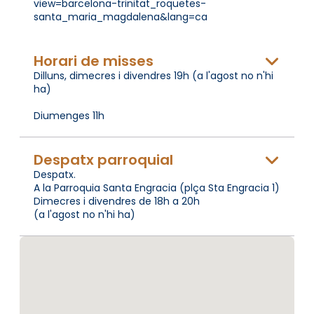
view=barcelona-trinitat_roquetes-
santa_maria_magdalena&lang=ca
Horari de misses
Dilluns, dimecres i divendres 19h (a l'agost no n'hi
ha)
Diumenges 11h
Despatx parroquial
Despatx.
A la Parroquia Santa Engracia (plça Sta Engracia 1)
Dimecres i divendres de 18h a 20h
(a l'agost no n'hi ha)