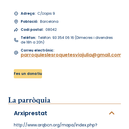
Adreça:
C/Llopis 9
Població:
Barcelona
Codi postal:
08042
Telèfon:
Telèfon: 93 354 06 16 (Dimecres i divendres
de 18h a 20h)
Correu electrònic:
parroquieslesroquetesviajulia@gmail.com
Fes un donatiu
La parròquia
Arxiprestat
http://www.arqbcn.org/mapa/index.php?