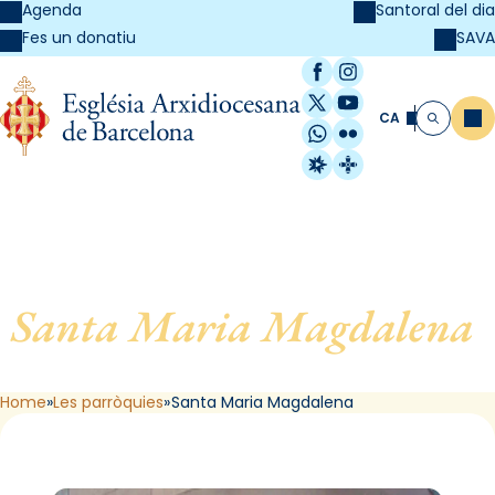
Agenda
Santoral del dia
SAVA
Fes un donatiu
Facebook
Instagram
X / Twitter
YouTube
CA
Me
Cerca
WhatsApp
Flickr
Radio Estel
Catalunya Cristi
Santa Maria Magdalena
,
de Barcelona
Home
Les parròquies
Santa Maria Magdalena