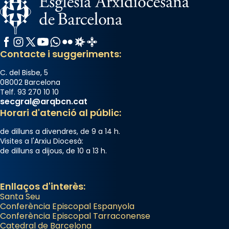
Facebook
Instagram
X / Twitter
YouTube
WhatsApp
Flickr
Radio Estel
Catalunya Cristiana
Contacte i suggeriments:
C. del Bisbe, 5
08002 Barcelona
Telf. 93 270 10 10
secgral@arqbcn.cat
Horari d'atenció al públic:
de dilluns a divendres, de 9 a 14 h.
Visites a l'Arxiu Diocesà:
de dilluns a dijous, de 10 a 13 h.
Enllaços d'interès:
Santa Seu
Conferència Episcopal Espanyola
Conferència Episcopal Tarraconense
Catedral de Barcelona