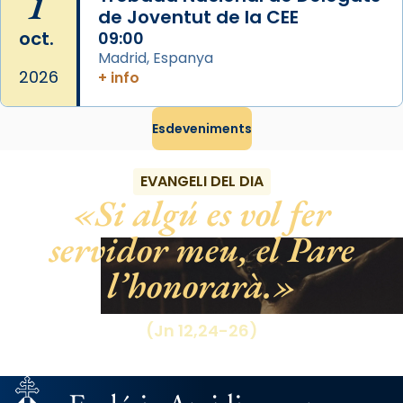
1
de Joventut de la CEE
oct.
09:00
Madrid, Espanya
2026
+ info
Esdeveniments
EVANGELI DEL DIA
Si algú es vol fer
servidor meu, el Pare
l’honorarà.
(Jn 12,24-26)