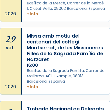
Mataró en reivindicarà les relíquies fins que
Basílica de la Mercè, Carrer de la Mercè,
les aconseguirà el 1772. L’ofici que es canta
1, Ciutat Vella, 08002 Barcelona, Espanya
a la “Missa de les Santes” (“Missa de
2026
+ info
Glòria”) fou composta el 1848 per Mn.
Manuel Blanch, amb aire d’òpera
italianitzant; s’interpreta per privilegi
29
Missa amb motiu del
pontifici, amb orquestra i cor, i té una
centenari del col·legi
duració aproximada de tres hores. Després,
set.
Montserrat, de les Missioneres
processó (recuperada el 1972) al voltant
Filles de la Sagrada Família de
del temple amb les relíquies de les santes.
Natzaret
Des de 1985 hi participa també un grup de
16:00
diablesses amb música i ball propis. Festa
Basílica de la Sagrada Família, Carrer de
gran a Mataró.
Mallorca, 401, Eixample, 08013
Barcelona, Espanya
«Si vols saber què és calor, ves per les
2026
+ info
Santes a Mataró»🥵.
Photo
View on Facebook
·
Share
Trobada Nacional de Delegats