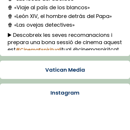
🍿 «Viaje al país de los blancos»
🍿 «León XIV, el hombre detrás del Papa»
🍿 «Las ovejas detectives»
▶️ Descobreix les seves recomanacions i
prepara una bona sessió de cinema aquest
est
itual @cinemaspiritcat
#CinemaEspiritual
Imatge: Generada amb IA (OpenAI)
Video
Vatican Media
View on Facebook
·
Share
Instagram
Arquebisbat de Barcelona
2 weeks ago
La Carmina va patir depressió. Fa gairebé
dos mesos, a l'Estadi Lluís Companys, la
jove va fer arribar el seu testimoni al papa