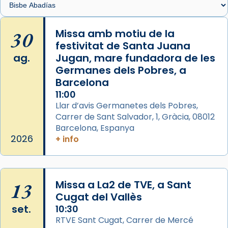
🔗
tinyurl.com/cvu5jmbk
📸 J. Merino
30
Missa amb motiu de la
festivitat de Santa Juana
Photo
ag.
Jugan, mare fundadora de les
View on Facebook
·
Share
Germanes dels Pobres, a
Barcelona
Arquebisbat de Barcelona
is at Catedral
11:00
de Barcelona.
Llar d’avis Germanetes dels Pobres,
2 weeks ago
Carrer de Sant Salvador, 1, Gràcia, 08012
Aquest dilluns, 27 de juliol, ha tingut lloc la
Barcelona, Espanya
missa d’acció de gràcies en agraïment al
2026
+ info
comitè organitzador de la visita apostòlica
del Sant Pare Lleó XIV a Barcelona, i als
col·laboradors, a la Catedral de Barcelona.
13
Missa a La2 de TVE, a Sant
L’arquebisbe de Barcelona, el cardenal Joan
Cugat del Vallès
Josep Omella, ha presidit la missa i l’ha
set.
10:30
concelebrat el bisbe auxiliar de Barcelona,
RTVE Sant Cugat, Carrer de Mercé