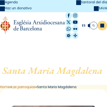
Agenda
Santoral del día
SAVA
Haz un donativo
Facebook
Instagram
X / Twitter
YouTube
ES
Me
Buscar
WhatsApp
Flickr
Radio Estel
Catalunya Cristi
Santa Maria Magdalena
,
de Barcelona
Home
Las parroquias
Santa Maria Magdalena