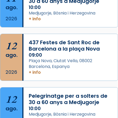
30 a 60 anys a Medjugorje
ago.
10:00
Arquebisbat de Barcelona
Medjugorje, Bòsnia i Herzegovina
2 weeks ago
2026
+ info
Memòria de les santes Juliana i
Semproniana, verges i màrtirs.
Acompanyant la història de sant Cugat, a
12
437 Festes de Sant Roc de
partir de l’Edat Mitjana sorgeix la tradició
Barcelona a la plaça Nova
que les santes Juliana (“relatiu a Júlia”) i
ago.
09:00
Semproniana (“relatiu a Semprònia =
Plaça Nova, Ciutat Vella, 08002
eterna”) són deixebles seves. I l’any 1667, el
Barcelona, Espanya
2026
frare Joan Gaspar Roig, afirma en una obra
+ info
que les santes són filles de l’antiga Iluro.
Mataró en reivindicarà les relíq
...
Ver más
12
Pelegrinatge per a solters de
Foto
30 a 60 anys a Medjugorje
ago.
10:00
View on Facebook
·
Share
Medjugorje, Bòsnia i Herzegovina