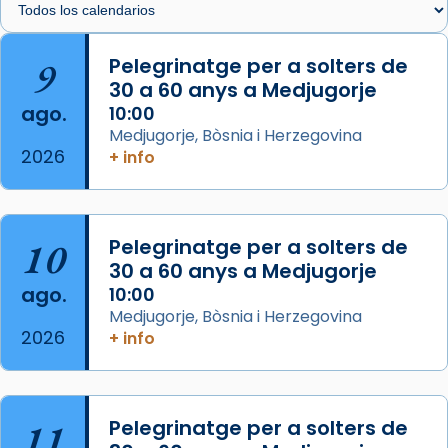
Arquebisbat de Barcelona
is at Catedral
9
Pelegrinatge per a solters de
de Barcelona.
30 a 60 anys a Medjugorje
2 weeks ago
ago.
10:00
Aquest dilluns, 27 de juliol, ha tingut lloc la
Medjugorje, Bòsnia i Herzegovina
missa d’acció de gràcies en agraïment al
2026
+ info
comitè organitzador de la visita apostòlica
del Sant Pare Lleó XIV a Barcelona, i als
col·laboradors, a la Catedral de Barcelona.
10
Pelegrinatge per a solters de
L’arquebisbe de Barcelona, el cardenal Joan
30 a 60 anys a Medjugorje
Josep Omella, ha presidit la missa i l’ha
ago.
10:00
concelebrat el bisbe auxiliar de Barcelona,
Medjugorje, Bòsnia i Herzegovina
Mons. David Abadías.
2026
+ info
📸 Dr. G. Simón
Foto
11
Pelegrinatge per a solters de
View on Facebook
·
Share