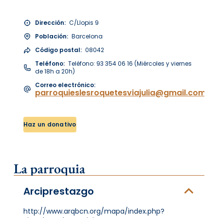
Dirección:
C/Llopis 9
Población:
Barcelona
Código postal:
08042
Teléfono:
Teléfono: 93 354 06 16 (Miércoles y viernes
de 18h a 20h)
Correo electrónico:
parroquieslesroquetesviajulia@gmail.com
Haz un donativo
La parroquia
Arciprestazgo
http://www.arqbcn.org/mapa/index.php?