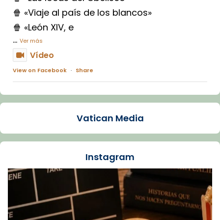
🍿 «Viaje al país de los blancos»
🍿 «León XIV, e
...
Ver más
Vídeo
View on Facebook
·
Share
Arquebisbat de Barcelona
1 week ago
Vatican Media
La Carmina va patir depressió. Fa gairebé
dos mesos, a l'Estadi Lluís Companys, la
jove va fer arribar el seu testimoni al papa
Instagram
Lleó XIV.
Recupera l'entrevista comp
Vatican
tican News 👇
News
www.vaticannews.va/es/iglesia/news/2026-