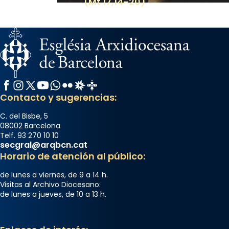
(Mt 17,14-20)
Facebook
Instagram
X / Twitter
YouTube
WhatsApp
Flickr
Radio Estel
Catalunya Cristiana
Contacto y sugerencias:
C. del Bisbe, 5
08002 Barcelona
Telf. 93 270 10 10
secgral@arqbcn.cat
Horario de atención al público:
de lunes a viernes, de 9 a 14 h.
Visitas al Archivo Diocesano:
de lunes a jueves, de 10 a 13 h.