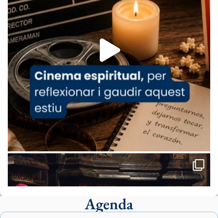
07/carmina-historia-depresion-papa-viaje-
espana-testimoni...
Foto
View on Facebook
·
Share
Arquebisbat de Barcelona
2 weeks ago
«Avui les santes Juliana i Semproniana ens
ajuden a alçar la mirada»
Mons. Sergi Gordo, bisbe de Tortosa, ha
presidit aquest 27 de juliol la missa de Les
Santes de Mataró.
🔗
tinyurl.com/cvu5jmbk
📸 J. Merino
Agenda
Foto
View on Facebook
·
Share