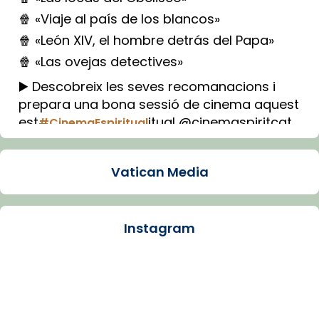
🍿 «Viaje al país de los blancos»
🍿 «León XIV, el hombre detrás del Papa»
🍿 «Las ovejas detectives»
▶️ Descobreix les seves recomanacions i
prepara una bona sessió de cinema aquest
est
itual @cinemaspiritcat
#CinemaEspiritual
Imatge: Generada amb IA (OpenAI)
Video
Vatican Media
View on Facebook
·
Share
Instagram
Arquebisbat de Barcelona
1 week ago
La Carmina va patir depressió. Fa gairebé
dos mesos, a l'Estadi Lluís Companys, la
jove va fer arribar el seu testimoni al papa