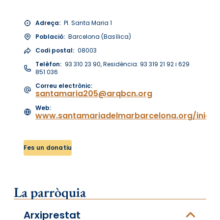
Adreça:
Pl. Santa Maria 1
Població:
Barcelona (Basílica)
Codi postal:
08003
Telèfon:
93 310 23 90, Residència: 93 319 21 92 i 629
851 036
Correu electrònic:
santamaria205@arqbcn.org
Web:
www.santamariadelmarbarcelona.org/inici
Fes un donatiu
La parròquia
Arxiprestat