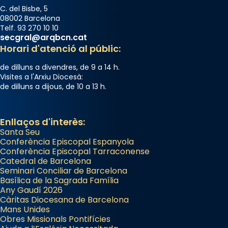
Mons. David Abadías.
C. del Bisbe, 5
08002 Barcelona
📸 Dr. G. Simón
Telf. 93 270 10 10
secgral@arqbcn.cat
Photo
Horari d'atenció al públic:
View on Facebook
·
Share
de dilluns a divendres, de 9 a 14 h.
Visites a l'Arxiu Diocesà:
Arquebisbat de Barcelona
de dilluns a dijous, de 10 a 13 h.
2 weeks ago
Memòria de les santes Juliana i
Enllaços d'interès:
Semproniana, verges i màrtirs.
Santa Seu
Acompanyant la història de sant Cugat, a
Conferència Episcopal Espanyola
Conferència Episcopal Tarraconense
partir de l’Edat Mitjana sorgeix la tradició
Catedral de Barcelona
que les santes Juliana (“relatiu a Júlia”) i
Seminari Conciliar de Barcelona
Semproniana (“relatiu a Semprònia =
Basílica de la Sagrada Família
Any Gaudí 2026
eterna”) són deixebles seves. I l’any 1667, el
Càritas Diocesana de Barcelona
frare Joan Gaspar Roig, afirma en una obra
Mans Unides
que les santes són filles de l’antiga Iluro.
Obres Missionals Pontifícies