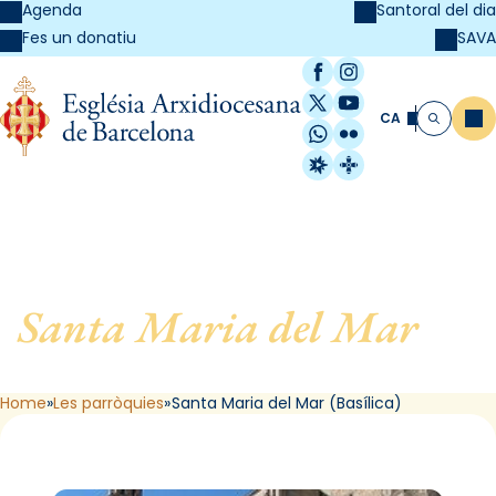
Agenda
Santoral del dia
SAVA
Fes un donatiu
Facebook
Instagram
X / Twitter
YouTube
CA
Me
Cerca
WhatsApp
Flickr
Radio Estel
Catalunya Cristi
Santa Maria del Mar
, de
Barcelona (Basílica)
Home
Les parròquies
Santa Maria del Mar (Basílica)