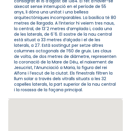
consagrat el 15 d’agost de 1384. El fet d’haver-se
aixecat sense interrupció en el període de 55
anys, li dóna una unitat i una bellesa
arquitectòniques incomparables. La basílica té 80
metres de llargada. A l’interior hi veiem tres naus,
la central, de 13´2 metres d’amplada i, cada una
de les laterals, de 6´6. El sostre de la nau central
està situat a 33 metres d’alçada i el de les
laterals, a 27. Està sostingut per setze altres
columnes octogonals de 1’60 de gruix. Les claus
de volta, de dos metres de diàmetre, representen
la coronació de la Mare de Déu, el naixement de
Jesucrist, l’Anunciació a Maria, la figura del rei
Alfons i l’escut de la ciutat. Els finestrals filtren la
llum solar a través dels vitralls situats a les 32
capelles laterals, la part superior de la nau central
i la rosassa de la façana principal.