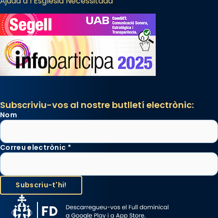
Ajuda a l’Església Necessitada
Mataró en reivindicarà les relíquies fins que
les aconseguirà el 1772. L’ofici que es canta
a la “Missa de les Santes” (“Missa de
Glòria”) fou composta el 1848 per Mn.
Manuel Blanch, amb aire d’òpera
italianitzant; s’interpreta per privilegi
pontifici, amb orquestra i cor, i té una
duració aproximada de tres hores. Després,
processó (recuperada el 1972) al voltant
Subscriviu-vos al nostre butlletí electrònic:
del temple amb les relíquies de les santes.
Nom
Des de 1985 hi participa també un grup de
diablesses amb música i ball propis. Festa
gran a Mataró.
Correu electrònic
*
«Si vols saber què és calor, ves per les
Santes a Mataró»🥵.
Photo
View on Facebook
·
Share