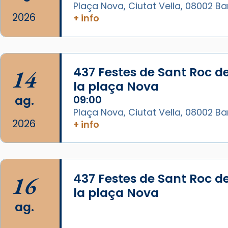
Plaça Nova, Ciutat Vella, 08002 B
2026
+ info
Arquebisbat de Barcelona
1 week ago
La Carmina va patir depressió.
Fa gairebé dos mesos, a l'Estadi
14
437 Festes de Sant Roc d
Lluís Companys, la jove va fer
la plaça Nova
arribar el seu testimoni al papa
ag.
09:00
Lleó XIV.
Plaça Nova, Ciutat Vella, 08002 B
Recupera l'entrevista
2026
+ info
comp
tican News 👇
Vatican News
www.vaticannews.va/es/iglesia/news
07/carmina-historia-depresion-
16
437 Festes de Sant Roc d
papa-viaje-espana-testimoni...
la plaça Nova
Photo
ag.
View on Facebook
·
Share