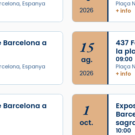
arcelona, Espanya
Plaça N
2026
+ info
e Barcelona a
15
437 F
la p
ag.
09:00
arcelona, Espanya
Plaça N
2026
+ info
/2026-
e Barcelona a
1
Expos
Barce
oct.
sagr
10:00