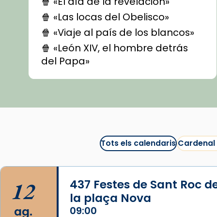
🍿 «El día de la revelación»
🍿 «Las locas del Obelisco»
🍿 «Viaje al país de los blancos»
🍿 «León XIV, el hombre detrás
del Papa»
🍿 «Las ovejas detectives»
▶️ Descobreix les seves
recomanacions i prepara una
bona sessió de cinema aquest
est
itual
#CinemaEspiritual
Tots els calendaris
Cardenal
@cinemaspiritcat
Imatge: Generada amb IA
(OpenAI)
12
437 Festes de Sant Roc d
Video
la plaça Nova
ag.
09:00
View on Facebook
·
Share