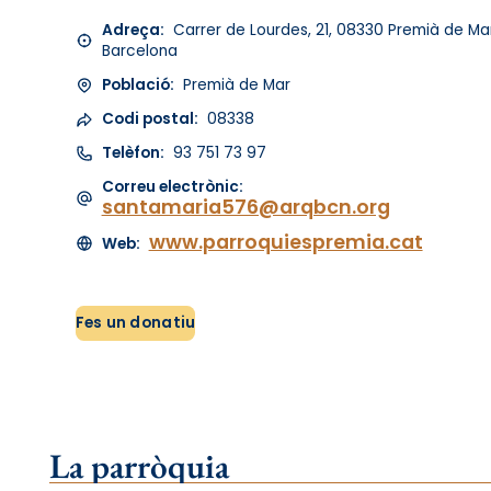
Adreça:
Carrer de Lourdes, 21, 08330 Premià de Mar
Barcelona
Població:
Premià de Mar
Codi postal:
08338
Telèfon:
93 751 73 97
Correu electrònic:
santamaria576@arqbcn.org
www.parroquiespremia.cat
Web:
Fes un donatiu
La parròquia