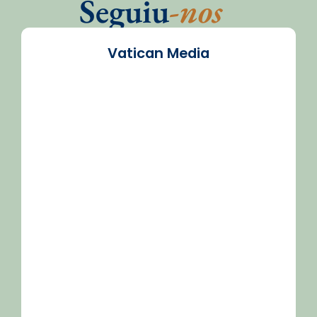
Seguiu
-nos
Vatican Media