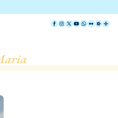
Facebook
Instagram
X / Twitter
YouTube
WhatsApp
Flickr
Radio Est
Catal
Maria
, de Premià de Ma