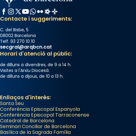
Facebook
Instagram
X / Twitter
YouTube
WhatsApp
Flickr
Radio Estel
Catalunya Cristiana
Contacte i suggeriments:
C. del Bisbe, 5
08002 Barcelona
Telf. 93 270 10 10
secgral@arqbcn.cat
Horari d'atenció al públic:
de dilluns a divendres, de 9 a 14 h.
Visites a l'Arxiu Diocesà:
de dilluns a dijous, de 10 a 13 h.
Enllaços d'interès:
Santa Seu
Conferència Episcopal Espanyola
Conferència Episcopal Tarraconense
Catedral de Barcelona
Seminari Conciliar de Barcelona
Basílica de la Sagrada Família