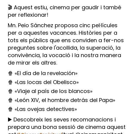
🎬 Aquest estiu, cinema per gaudir i també
per reflexionar!
Mn. Peio Sánchez proposa cinc pel·lícules
per a aquestes vacances. Històries per a
tots els públics que ens conviden a fer-nos
preguntes sobre l'acollida, la superació, la
convivència, la vocació i la nostra manera
de mirar els altres.
🍿 «El día de la revelación»
🍿 «Las locas del Obelisco»
🍿 «Viaje al país de los blancos»
🍿 «León XIV, el hombre detrás del Papa»
🍿 «Las ovejas detectives»
▶️ Descobreix les seves recomanacions i
prepara una bona sessió de cinema aquest