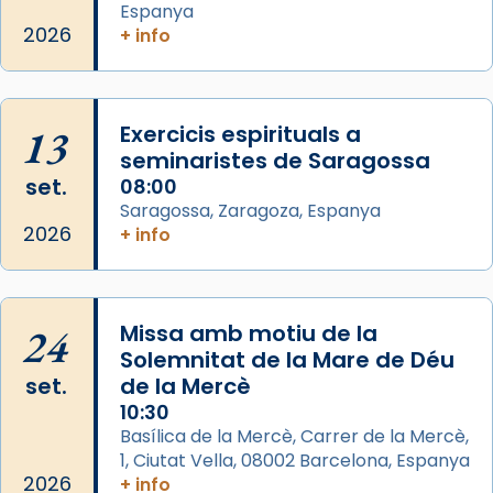
Arquebisbat de Barcelona
is at Catedral
Espanya
de Barcelona.
2026
+ info
2 weeks ago
Aquest dilluns, 27 de juliol, ha tingut lloc la
missa d’acció de gràcies en agraïment al
13
Exercicis espirituals a
comitè organitzador de la visita apostòlica
seminaristes de Saragossa
del Sant Pare Lleó XIV a Barcelona, i als
set.
08:00
col·laboradors, a la Catedral de Barcelona.
Saragossa, Zaragoza, Espanya
L’arquebisbe de Barcelona, el cardenal Joan
2026
+ info
Josep Omella, ha presidit la missa i l’ha
concelebrat el bisbe auxiliar de Barcelona,
Mons. David Abadías.
24
Missa amb motiu de la
📸 Dr. G. Simón
Solemnitat de la Mare de Déu
set.
de la Mercè
Photo
10:30
View on Facebook
·
Share
Basílica de la Mercè, Carrer de la Mercè,
1, Ciutat Vella, 08002 Barcelona, Espanya
2026
Arquebisbat de Barcelona
+ info