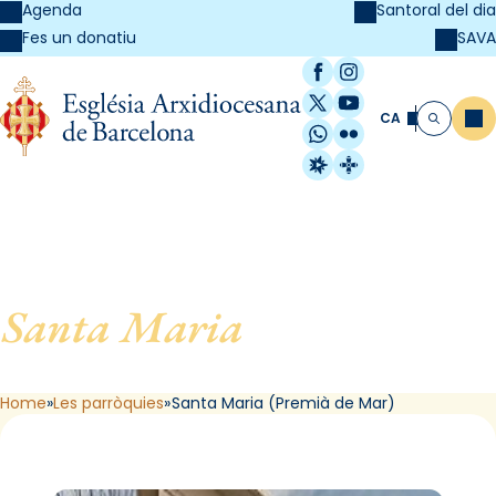
Agenda
Santoral del dia
SAVA
Fes un donatiu
Facebook
Instagram
X / Twitter
YouTube
CA
Me
Cerca
WhatsApp
Flickr
Radio Estel
Catalunya Cristi
Santa Maria
, de Premià de
Mar
Home
Les parròquies
Santa Maria (Premià de Mar)