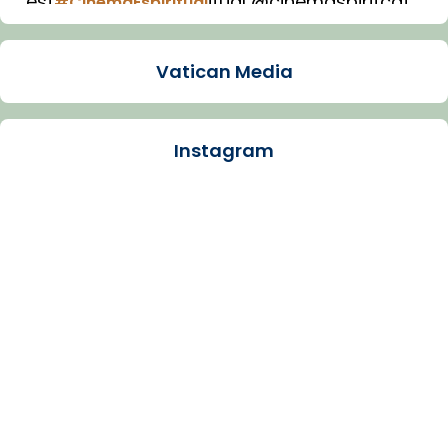
est
itual @cinemaspiritcat
#CinemaEspiritual
Imatge: Generada amb IA (OpenAI)
Video
Vatican Media
View on Facebook
·
Share
Instagram
Arquebisbat de Barcelona
1 week ago
La Carmina va patir depressió. Fa gairebé
dos mesos, a l'Estadi Lluís Companys, la
jove va fer arribar el seu testimoni al papa
Lleó XIV.
Recupera l'entrevista comp
Vatican
tican News 👇
News
www.vaticannews.va/es/iglesia/news/2026-
07/carmina-historia-depresion-papa-viaje-
espana-testimoni...