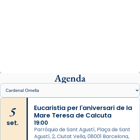
Photo
View on Facebook
·
Share
Arquebisbat de Barcelona
2 weeks ago
«Avui les santes Juliana i Semproniana ens
ajuden a alçar la mirada»
Mons. Sergi Gordo, bisbe de Tortosa, ha
presidit aquest 27 de juliol la missa de Les
Agenda
Santes de Mataró.
🔗
tinyurl.com/cvu5jmbk
📸 J. Merino
5
Eucaristia per l'aniversari de la
Mare Teresa de Calcuta
Photo
set.
19:00
View on Facebook
·
Share
Parròquia de Sant Agustí, Plaça de Sant
Agustí, 2, Ciutat Vella, 08001 Barcelona,