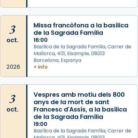
2 weeks ago
Memòria de les santes Juliana i
Semproniana, verges i màrtirs.
3
Missa francòfona a la basílica
de la Sagrada Família
Acompanyant la història de sant Cugat, a
oct.
16:00
partir de l’Edat Mitjana sorgeix la tradició
Basílica de la Sagrada Família, Carrer de
que les santes Juliana (“relatiu a Júlia”) i
Mallorca, 401, Eixample, 08013
Semproniana (“relatiu a Semprònia =
Barcelona, Espanya
eterna”) són deixebles seves. I l’any 1667, el
2026
+ info
frare Joan Gaspar Roig, afirma en una obra
que les santes són filles de l’antiga Iluro.
Mataró en reivindicarà les relíquies fins que
3
Vespres amb motiu dels 800
les aconseguirà el 1772. L’ofici que es canta
anys de la mort de sant
a la “Missa de les Santes” (“Missa de
oct.
Francesc d'Assís, a la basílica
Glòria”) fou composta el 1848 per Mn.
de la Sagrada Família
Manuel Blanch, amb aire d’òpera
19:00
italianitzant; s’interpreta per privilegi
Basílica de la Sagrada Família, Carrer de
pontifici, amb orquestra i cor, i té una
Mallorca, 401, Eixample, 08013