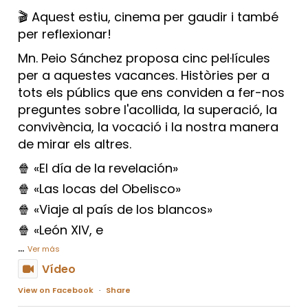
🎬 Aquest estiu, cinema per gaudir i també
per reflexionar!
Mn. Peio Sánchez proposa cinc pel·lícules
per a aquestes vacances. Històries per a
tots els públics que ens conviden a fer-nos
preguntes sobre l'acollida, la superació, la
convivència, la vocació i la nostra manera
de mirar els altres.
🍿 «El día de la revelación»
🍿 «Las locas del Obelisco»
🍿 «Viaje al país de los blancos»
🍿 «León XIV, e
...
Ver más
Vídeo
View on Facebook
·
Share