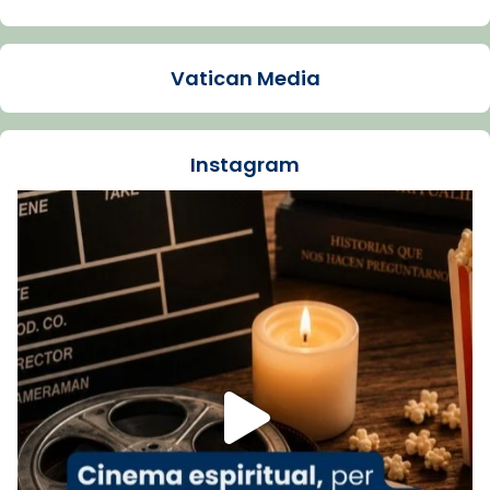
Arquebisbat de Barcelona
1 week ago
Vatican Media
La Carmina va patir depressió. Fa gairebé
dos mesos, a l'Estadi Lluís Companys, la
jove va fer arribar el seu testimoni al papa
Instagram
Lleó XIV.
Recupera l'entrevista comp
Vatican
tican News 👇
News
www.vaticannews.va/es/iglesia/news/2026-
07/carmina-historia-depresion-papa-viaje-
espana-testimoni...
Foto
View on Facebook
·
Share
Arquebisbat de Barcelona
2 weeks ago