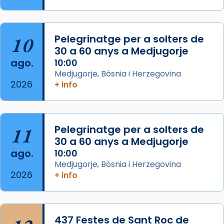
comitè organitzador de la visita apostòlica
del Sant Pare Lleó XIV a Barcelona, i als
col·laboradors, a la Catedral de Barcelona.
10
Pelegrinatge per a solters de
L’arquebisbe de Barcelona, el cardenal Joan
30 a 60 anys a Medjugorje
Josep Omella, ha presidit la missa i l’ha
ago.
10:00
concelebrat el bisbe auxiliar de Barcelona,
Medjugorje, Bòsnia i Herzegovina
Mons. David Abadías.
2026
+ info
📸 Dr. G. Simón
Foto
11
Pelegrinatge per a solters de
View on Facebook
·
Share
30 a 60 anys a Medjugorje
ago.
10:00
Arquebisbat de Barcelona
Medjugorje, Bòsnia i Herzegovina
2 weeks ago
2026
+ info
Memòria de les santes Juliana i
Semproniana, verges i màrtirs.
Acompanyant la història de sant Cugat, a
437 Festes de Sant Roc de