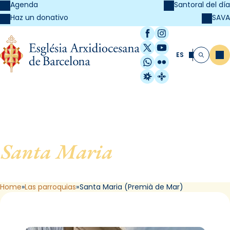
Agenda
Santoral del día
SAVA
Haz un donativo
Facebook
Instagram
X / Twitter
YouTube
ES
Me
Buscar
WhatsApp
Flickr
Radio Estel
Catalunya Cristi
Santa Maria
, de Premià de
Mar
Home
Las parroquias
Santa Maria (Premià de Mar)