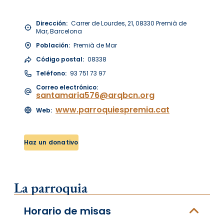
Dirección:
Carrer de Lourdes, 21, 08330 Premià de
Mar, Barcelona
Población:
Premià de Mar
Código postal:
08338
Teléfono:
93 751 73 97
Correo electrónico:
santamaria576@arqbcn.org
www.parroquiespremia.cat
Web:
Haz un donativo
La parroquia
Horario de misas