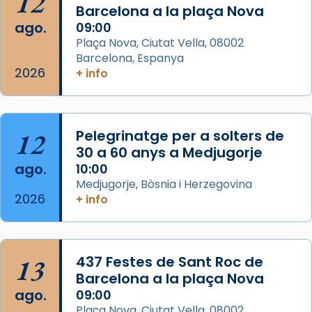
12
partir de l’Edat Mitjana sorgeix la tradició
Barcelona a la plaça Nova
que les santes Juliana (“relatiu a Júlia”) i
ago.
09:00
Semproniana (“relatiu a Semprònia =
Plaça Nova, Ciutat Vella, 08002
eterna”) són deixebles seves. I l’any 1667, el
Barcelona, Espanya
2026
frare Joan Gaspar Roig, afirma en una obra
+ info
que les santes són filles de l’antiga Iluro.
Mataró en reivindicarà les relíq
...
Ver más
12
Pelegrinatge per a solters de
Foto
30 a 60 anys a Medjugorje
ago.
10:00
View on Facebook
·
Share
Medjugorje, Bòsnia i Herzegovina
2026
+ info
13
437 Festes de Sant Roc de
Barcelona a la plaça Nova
ago.
09:00
Plaça Nova, Ciutat Vella, 08002