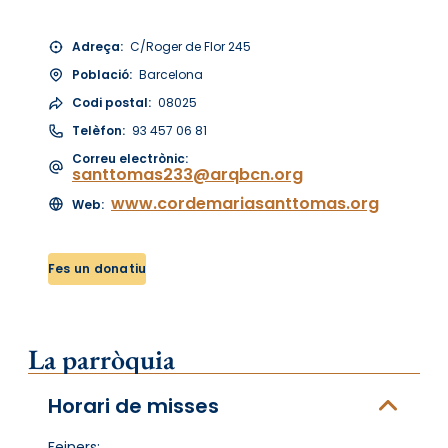
Adreça:
C/Roger de Flor 245
Població:
Barcelona
Codi postal:
08025
Telèfon:
93 457 06 81
Correu electrònic:
santtomas233@arqbcn.org
www.cordemariasanttomas.org
Web:
Fes un donatiu
La parròquia
Horari de misses
Feiners: