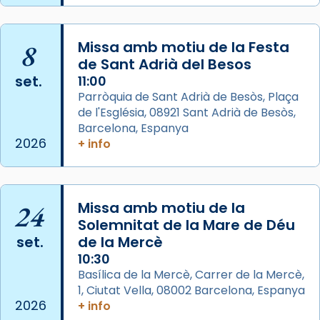
Aquest dilluns, 27 de juliol, ha tingut lloc la
missa d’acció de gràcies en agraïment al
8
Missa amb motiu de la Festa
comitè organitzador de la visita apostòlica
de Sant Adrià del Besos
del Sant Pare Lleó XIV a Barcelona, i als
set.
11:00
col·laboradors, a la Catedral de Barcelona.
Parròquia de Sant Adrià de Besòs, Plaça
L’arquebisbe de Barcelona, el cardenal Joan
de l'Església, 08921 Sant Adrià de Besòs,
Josep Omella, ha presidit la missa i l’ha
Barcelona, Espanya
2026
+ info
concelebrat el bisbe auxiliar de Barcelona,
Mons. David Abadías.
📸 Dr. G. Simón
24
Missa amb motiu de la
Photo
Solemnitat de la Mare de Déu
View on Facebook
·
Share
set.
de la Mercè
10:30
Arquebisbat de Barcelona
Basílica de la Mercè, Carrer de la Mercè,
2 weeks ago
1, Ciutat Vella, 08002 Barcelona, Espanya
2026
+ info
Memòria de les santes Juliana i