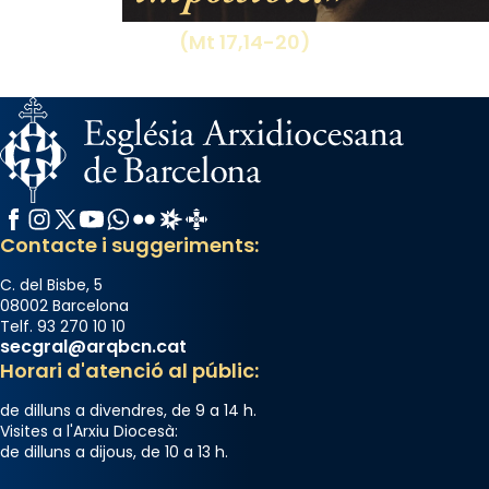
del temple amb les relíquies de les santes.
Des de 1985 hi participa també un grup de
(Mt 17,14-20)
diablesses amb música i ball propis. Festa
gran a Mataró.
«Si vols saber què és calor, ves per les
Santes a Mataró»🥵.
Photo
Facebook
Instagram
X / Twitter
YouTube
WhatsApp
Flickr
Radio Estel
Catalunya Cristiana
View on Facebook
·
Share
Contacte i suggeriments:
C. del Bisbe, 5
08002 Barcelona
Telf. 93 270 10 10
secgral@arqbcn.cat
Horari d'atenció al públic:
de dilluns a divendres, de 9 a 14 h.
Visites a l'Arxiu Diocesà:
de dilluns a dijous, de 10 a 13 h.