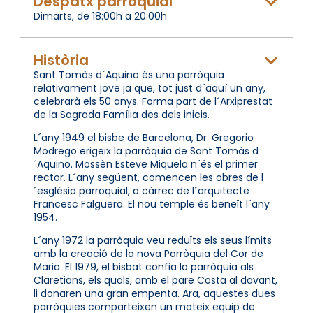
Despatx parroquial
Dimarts, de 18:00h a 20:00h
Història
Sant Tomàs d´Aquino és una parròquia
relativament jove ja que, tot just d´aquí un any,
celebrarà els 50 anys. Forma part de l´Arxiprestat
de la Sagrada Família des dels inicis.
L´any 1949 el bisbe de Barcelona, Dr. Gregorio
Modrego erigeix la parròquia de Sant Tomàs d
´Aquino. Mossèn Esteve Miquela n´és el primer
rector. L´any següent, comencen les obres de l
´església parroquial, a càrrec de l´arquitecte
Francesc Falguera. El nou temple és beneït l´any
1954.
L´any 1972 la parròquia veu reduïts els seus límits
amb la creació de la nova Parròquia del Cor de
Maria. El 1979, el bisbat confia la parròquia als
Claretians, els quals, amb el pare Costa al davant,
li donaren una gran empenta. Ara, aquestes dues
parròquies comparteixen un mateix equip de