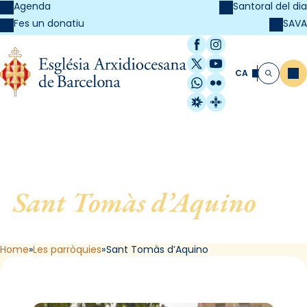
Agenda
Santoral del dia
SAVA
Fes un donatiu
Facebook
Instagram
X / Twitter
YouTube
CA
Me
Cerca
WhatsApp
Flickr
Radio Estel
Catalunya Cristi
Sant Tomàs d’Aquino
, de
Barcelona
Home
Les parròquies
Sant Tomàs d’Aquino