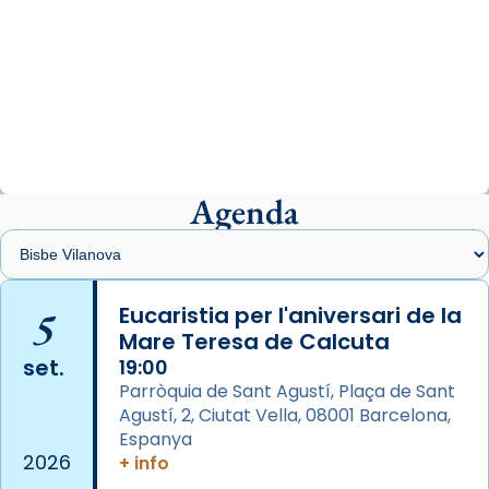
Arquebisbat de Barcelona
2 weeks ago
«Avui les santes Juliana i Semproniana ens
ajuden a alçar la mirada»
Mons. Sergi Gordo, bisbe de Tortosa, ha
presidit aquest 27 de juliol la missa de Les
Agenda
Santes de Mataró.
🔗
tinyurl.com/cvu5jmbk
📸 J. Merino
5
Eucaristia per l'aniversari de la
Mare Teresa de Calcuta
Photo
set.
19:00
View on Facebook
·
Share
Parròquia de Sant Agustí, Plaça de Sant
Agustí, 2, Ciutat Vella, 08001 Barcelona,
Arquebisbat de Barcelona
is at Catedral
Espanya
de Barcelona.
2026
+ info
2 weeks ago