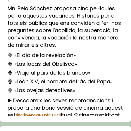
Mn. Peio Sánchez proposa cinc pel·lícules
per a aquestes vacances. Històries per a
tots els públics que ens conviden a fer-nos
preguntes sobre l'acollida, la superació, la
convivència, la vocació i la nostra manera
de mirar els altres.
🍿 «El día de la revelación»
🍿 «Las locas del Obelisco»
🍿 «Viaje al país de los blancos»
🍿 «León XIV, el hombre detrás del Papa»
🍿 «Las ovejas detectives»
▶️ Descobreix les seves recomanacions i
prepara una bona sessió de cinema aquest
est
itual @cinemaspiritcat
#CinemaEspiritual
Imatge: Generada amb IA (OpenAI)