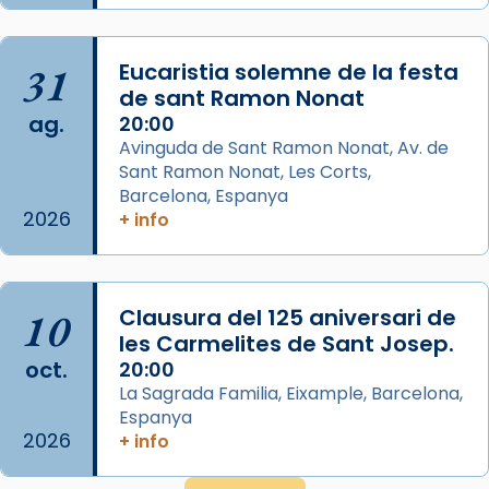
Aquest dilluns, 27 de juliol, ha tingut lloc la
missa d’acció de gràcies en agraïment al
31
Eucaristia solemne de la festa
comitè organitzador de la visita apostòlica
de sant Ramon Nonat
del Sant Pare Lleó XIV a Barcelona, i als
ag.
20:00
col·laboradors, a la Catedral de Barcelona.
Avinguda de Sant Ramon Nonat, Av. de
L’arquebisbe de Barcelona, el cardenal Joan
Sant Ramon Nonat, Les Corts,
Josep Omella, ha presidit la missa i l’ha
Barcelona, Espanya
2026
+ info
concelebrat el bisbe auxiliar de Barcelona,
Mons. David Abadías.
📸 Dr. G. Simón
10
Clausura del 125 aniversari de
Photo
les Carmelites de Sant Josep.
View on Facebook
·
Share
oct.
20:00
La Sagrada Familia, Eixample, Barcelona,
Espanya
Arquebisbat de Barcelona
2026
2 weeks ago
+ info
Memòria de les santes Juliana i