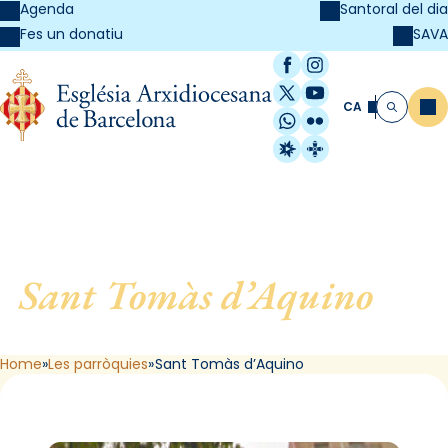
Agenda
Santoral del dia
SAVA
Fes un donatiu
Facebook
Instagram
X / Twitter
YouTube
CA
Me
Cerca
WhatsApp
Flickr
Radio Estel
Catalunya Cristi
Sant Tomàs d’Aquino
, de
Barcelona
Home
Les parròquies
Sant Tomàs d’Aquino