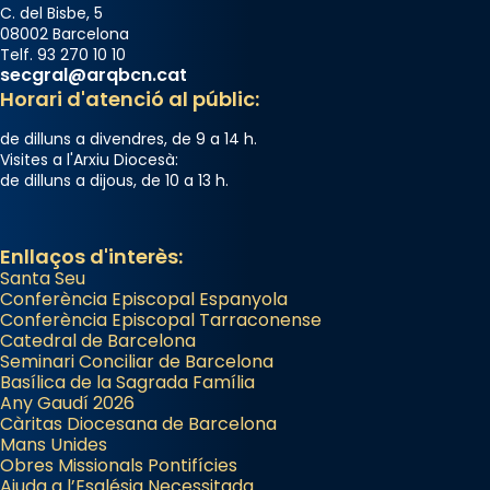
del temple amb les relíquies de les santes.
C. del Bisbe, 5
Des de 1985 hi participa també un grup de
08002 Barcelona
diablesses amb música i ball propis. Festa
Telf. 93 270 10 10
secgral@arqbcn.cat
gran a Mataró.
Horari d'atenció al públic:
«Si vols saber què és calor, ves per les
de dilluns a divendres, de 9 a 14 h.
Santes a Mataró»🥵.
Visites a l'Arxiu Diocesà:
de dilluns a dijous, de 10 a 13 h.
Photo
View on Facebook
·
Share
Enllaços d'interès:
Santa Seu
Conferència Episcopal Espanyola
Conferència Episcopal Tarraconense
Catedral de Barcelona
Seminari Conciliar de Barcelona
Basílica de la Sagrada Família
Any Gaudí 2026
Càritas Diocesana de Barcelona
Mans Unides
Obres Missionals Pontifícies
Ajuda a l’Església Necessitada