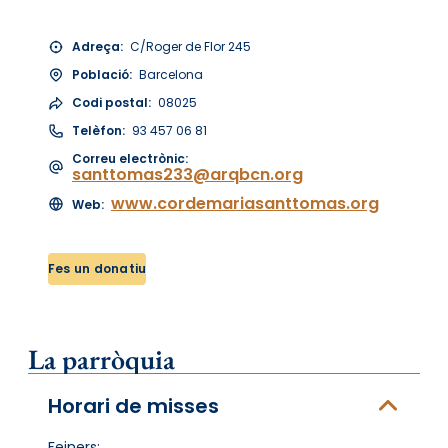
Adreça:
C/Roger de Flor 245
Població:
Barcelona
Codi postal:
08025
Telèfon:
93 457 06 81
Correu electrònic:
santtomas233@arqbcn.org
www.cordemariasanttomas.org
Web:
Fes un donatiu
La parròquia
Horari de misses
Feiners: