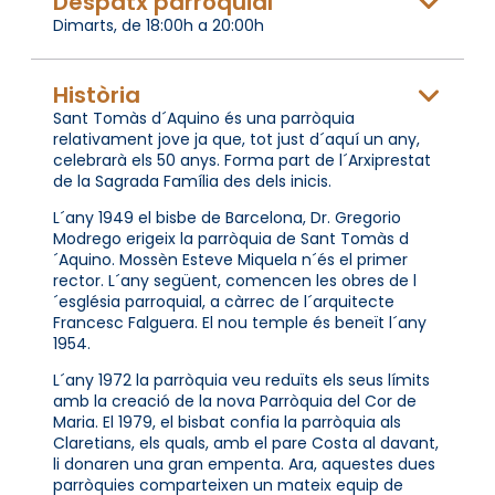
Despatx parroquial
Dimarts, de 18:00h a 20:00h
Història
Sant Tomàs d´Aquino és una parròquia
relativament jove ja que, tot just d´aquí un any,
celebrarà els 50 anys. Forma part de l´Arxiprestat
de la Sagrada Família des dels inicis.
L´any 1949 el bisbe de Barcelona, Dr. Gregorio
Modrego erigeix la parròquia de Sant Tomàs d
´Aquino. Mossèn Esteve Miquela n´és el primer
rector. L´any següent, comencen les obres de l
´església parroquial, a càrrec de l´arquitecte
Francesc Falguera. El nou temple és beneït l´any
1954.
L´any 1972 la parròquia veu reduïts els seus límits
amb la creació de la nova Parròquia del Cor de
Maria. El 1979, el bisbat confia la parròquia als
Claretians, els quals, amb el pare Costa al davant,
li donaren una gran empenta. Ara, aquestes dues
parròquies comparteixen un mateix equip de