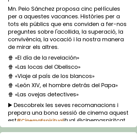
Mn. Peio Sánchez proposa cinc pel·lícules
per a aquestes vacances. Històries per a
tots els públics que ens conviden a fer-nos
preguntes sobre l'acollida, la superació, la
convivència, la vocació i la nostra manera
de mirar els altres.
🍿 «El día de la revelación»
🍿 «Las locas del Obelisco»
🍿 «Viaje al país de los blancos»
🍿 «León XIV, el hombre detrás del Papa»
🍿 «Las ovejas detectives»
▶️ Descobreix les seves recomanacions i
prepara una bona sessió de cinema aquest
est
itual @cinemaspiritcat
#CinemaEspiritual
Imatge: Generada amb IA (OpenAI)