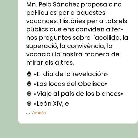
Mn. Peio Sánchez proposa cinc
pel·lícules per a aquestes
vacances. Històries per a tots els
públics que ens conviden a fer-
nos preguntes sobre l'acollida, la
superació, la convivència, la
vocació i la nostra manera de
mirar els altres.
🍿 «El día de la revelación»
🍿 «Las locas del Obelisco»
🍿 «Viaje al país de los blancos»
🍿 «León XIV, e
...
Ver más
Vídeo
View on Facebook
·
Share