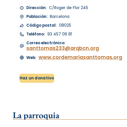
Dirección:
C/Roger de Flor 245
Población:
Barcelona
Código postal:
08025
Teléfono:
93 457 06 81
Correo electrónico:
santtomas233@arqbcn.org
www.cordemariasanttomas.org
Web:
Haz un donativo
La parroquia