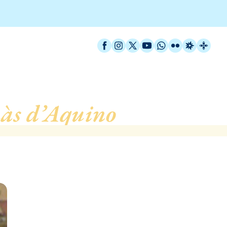
Facebook
Instagram
X / Twitter
YouTube
WhatsApp
Flickr
Radio Est
Catal
às d’Aquino
, de Barcel