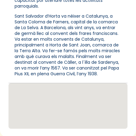
capacitat por atendre totes les activitats
parroquials.
Sant Salvador d’Horta va néixer a Catalunya, a
Santa Coloma de Farners, capital de la comarca
de La Selva. A Barcelona, als vint anys, va entrar
de germà llec al convent dels frares franciscans.
Va estar en molts convents de Catalunya,
principalment a Horta de Sant Joan, comarca de
la Terra Alta. Va fer-se famós pels molts miracles
amb què curava els malalts. Finalment va ser
destinat al convent de Càller, a l´illa de Sardenya,
on va morir l’any 1567. Va ser canonitzat pel Papa
Pius XII, en plena Guerra Civil, l’any 1938.