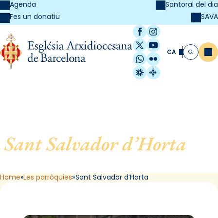
Agenda
Santoral del dia
SAVA
Fes un donatiu
Facebook
Instagram
X / Twitter
YouTube
CA
Me
Cerca
WhatsApp
Flickr
Radio Estel
Catalunya Cristi
Sant Salvador d’Horta
, de
Barcelona
Home
Les parròquies
Sant Salvador d’Horta