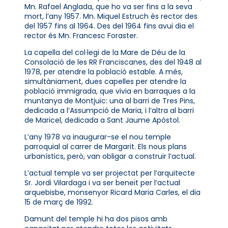
Mn. Rafael Anglada, que ho va ser fins a la seva
mort, l’any 1957. Mn. Miquel Estruch és rector des
del 1957 fins al 1964. Des del 1964 fins avui dia el
rector és Mn. Francesc Foraster.
La capella del col·legi de la Mare de Déu de la
Consolació de les RR Franciscanes, des del 1948 al
1978, per atendre la població estable. A més,
simultàniament, dues capelles per atendre la
població immigrada, que vivia en barraques a la
muntanya de Montjuïc: una al barri de Tres Pins,
dedicada a l’Assumpció de Maria, i l’altra al barri
de Maricel, dedicada a Sant Jaume Apòstol.
L’any 1978 va inaugurar-se el nou temple
parroquial al carrer de Margarit. Els nous plans
urbanístics, però, van obligar a construir l’actual.
L’actual temple va ser projectat per l’arquitecte
Sr. Jordi Vilardaga i va ser beneït per l’actual
arquebisbe, monsenyor Ricard Maria Carles, el dia
15 de març de 1992.
Damunt del temple hi ha dos pisos amb