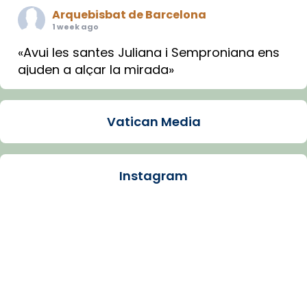
Arquebisbat de Barcelona
1 week ago
«Avui les santes Juliana i Semproniana ens
ajuden a alçar la mirada»
Mons. Sergi Gordo, bisbe de Tortosa, ha
presidit aquest 27 de juliol la missa de Les
Vatican Media
Santes de Mataró.
🔗
tinyurl.com/cvu5jmbk
📸 J. Merino
Instagram
Photo
View on Facebook
·
Share
Arquebisbat de Barcelona
is at Catedral
de Barcelona.
1 week ago
Aquest dilluns, 27 de juliol, ha tingut lloc la