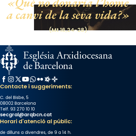
Què no donaria l’home
a canvi de la seva vida?
(Mt 16,24-28)
Facebook
Instagram
X / Twitter
YouTube
WhatsApp
Flickr
Radio Estel
Catalunya Cristiana
Contacte i suggeriments:
C. del Bisbe, 5
08002 Barcelona
Telf. 93 270 10 10
secgral@arqbcn.cat
Horari d'atenció al públic:
de dilluns a divendres, de 9 a 14 h.