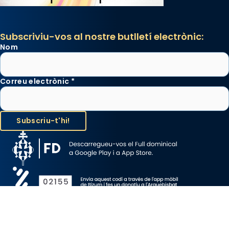
Subscriviu-vos al nostre butlletí electrònic:
Nom
Correu electrònic
*
Avís Legal
Protecció de Dades
Política de Cookies
Canal de denúncia