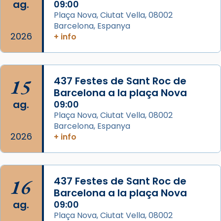
Des de 1985 hi participa també un grup de
ag.
09:00
diablesses amb música i ball propis. Festa
Plaça Nova, Ciutat Vella, 08002
gran a Mataró.
Barcelona, Espanya
2026
+ info
«Si vols saber què és calor, ves per les
Santes a Mataró»🥵.
Photo
15
437 Festes de Sant Roc de
View on Facebook
·
Share
Barcelona a la plaça Nova
ag.
09:00
Arquebisbat de Barcelona
Plaça Nova, Ciutat Vella, 08002
2 weeks ago
Barcelona, Espanya
2026
+ info
Jaume, fill de Zebedeu, és juntament amb el
seu germà Joan i Pere un dels que
acompanyava més de prop Jesús.
16
437 Festes de Sant Roc de
Segons el llibre dels Fets (12,2) fou el primer
Barcelona a la plaça Nova
apòstol màrtir, decapitat a Jerusalem per
ag.
09:00
Herodes Agripa (vers l'any 44).
Plaça Nova, Ciutat Vella, 08002