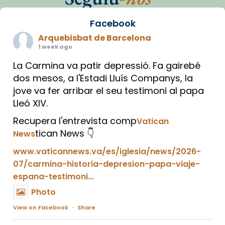
Facebook
Arquebisbat de Barcelona
1 week ago
La Carmina va patir depressió. Fa gairebé
dos mesos, a l'Estadi Lluís Companys, la
jove va fer arribar el seu testimoni al papa
Lleó XIV.
Recupera l'entrevista comp
Vatican
tican News 👇
News
www.vaticannews.va/es/iglesia/news/2026-
07/carmina-historia-depresion-papa-viaje-
espana-testimoni...
Photo
View on Facebook
·
Share