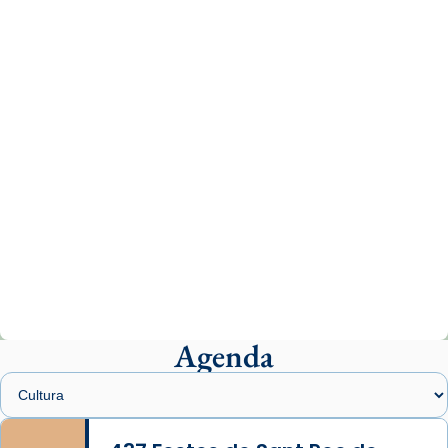
missa d’acció de gràcies en agraïment al
comitè organitzador de la visita apostòlica
del Sant Pare Lleó XIV a Barcelona, i als
col·laboradors, a la Catedral de Barcelona.
L’arquebisbe de Barcelona, el cardenal Joan
Josep Omella, ha presidit la missa i l’ha
concelebrat el bisbe auxiliar de Barcelona,
Mons. David Abadías.
📸 Dr. G. Simón
Photo
View on Facebook
·
Share
Agenda
Arquebisbat de Barcelona
2 weeks ago
Memòria de les santes Juliana i
Semproniana, verges i màrtirs.