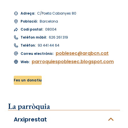
Adreça:
C/Poeta Cabanyes 80
Població:
Barcelona
Codi postal:
08004
Telèfon mòbil:
626 261 319
Telèfon:
93 441 44 64
poblesec@arqbcn.cat
Correu electrònic:
parroquiespoblesec.blogspot.com
Web:
Fes un donatiu
La parròquia
Arxiprestat