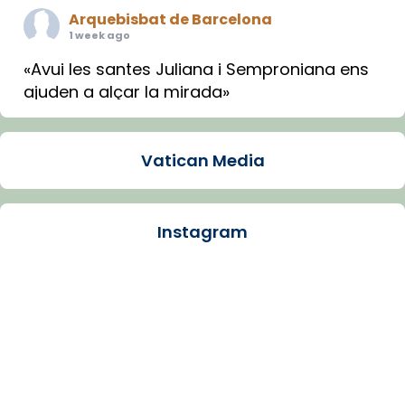
Arquebisbat de Barcelona
1 week ago
«Avui les santes Juliana i Semproniana ens
ajuden a alçar la mirada»
Mons. Sergi Gordo, bisbe de Tortosa, ha
presidit aquest 27 de juliol la missa de Les
Vatican Media
Santes de Mataró.
🔗
tinyurl.com/cvu5jmbk
📸 J. Merino
Instagram
Photo
View on Facebook
·
Share
Arquebisbat de Barcelona
is at Catedral
de Barcelona.
1 week ago
Aquest dilluns, 27 de juliol, ha tingut lloc la