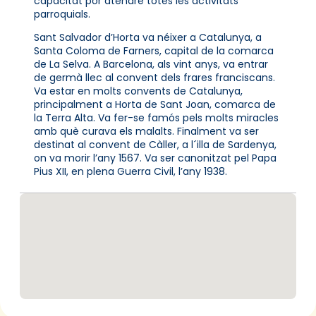
capacitat por atendre totes les activitats
parroquials.
Sant Salvador d’Horta va néixer a Catalunya, a
Santa Coloma de Farners, capital de la comarca
de La Selva. A Barcelona, als vint anys, va entrar
de germà llec al convent dels frares franciscans.
Va estar en molts convents de Catalunya,
principalment a Horta de Sant Joan, comarca de
la Terra Alta. Va fer-se famós pels molts miracles
amb què curava els malalts. Finalment va ser
destinat al convent de Càller, a l´illa de Sardenya,
on va morir l’any 1567. Va ser canonitzat pel Papa
Pius XII, en plena Guerra Civil, l’any 1938.