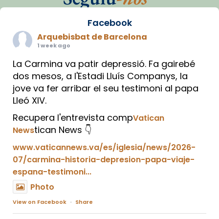
Facebook
Arquebisbat de Barcelona
1 week ago
La Carmina va patir depressió. Fa gairebé
dos mesos, a l'Estadi Lluís Companys, la
jove va fer arribar el seu testimoni al papa
Lleó XIV.
Recupera l'entrevista comp
Vatican
tican News 👇
News
www.vaticannews.va/es/iglesia/news/2026-
07/carmina-historia-depresion-papa-viaje-
espana-testimoni...
Photo
View on Facebook
·
Share