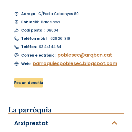
Adreça:
C/Poeta Cabanyes 80
Població:
Barcelona
Codi postal:
08004
Telèfon mòbil:
626 261 319
Telèfon:
93 441 44 64
poblesec@arqbcn.cat
Correu electrònic:
parroquiespoblesec.blogspot.com
Web:
Fes un donatiu
La parròquia
Arxiprestat