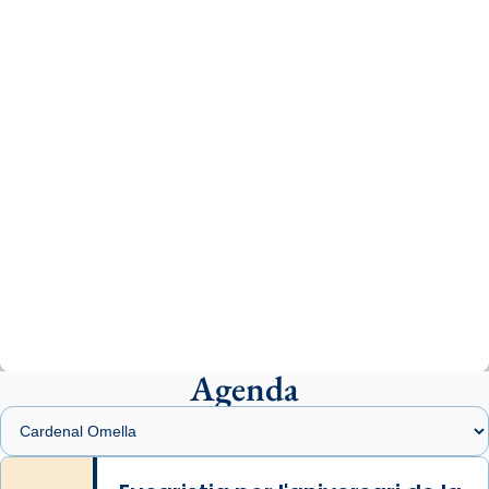
missa d’acció de gràcies en agraïment al
comitè organitzador de la visita apostòlica
del Sant Pare Lleó XIV a Barcelona, i als
col·laboradors, a la Catedral de Barcelona.
L’arquebisbe de Barcelona, el cardenal Joan
Josep Omella, ha presidit la missa i l’ha
concelebrat el bisbe auxiliar de Barcelona,
Mons. David Abadías.
📸 Dr. G. Simón
Photo
View on Facebook
·
Share
Agenda
Arquebisbat de Barcelona
2 weeks ago
Memòria de les santes Juliana i
Semproniana, verges i màrtirs.