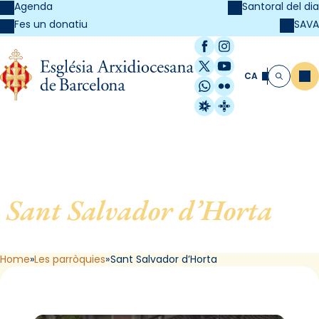
Agenda
Santoral del dia
SAVA
Fes un donatiu
Facebook
Instagram
X / Twitter
YouTube
CA
Me
Cerca
WhatsApp
Flickr
Radio Estel
Catalunya Cristi
Sant Salvador d’Horta
, de
Barcelona
Home
Les parròquies
Sant Salvador d’Horta