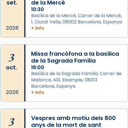
Des de 1985 hi participa també un grup de
set.
de la Mercè
diablesses amb música i ball propis. Festa
10:30
gran a Mataró.
Basílica de la Mercè, Carrer de la Mercè,
1, Ciutat Vella, 08002 Barcelona, Espanya
«Si vols saber què és calor, ves per les
2026
+ info
Santes a Mataró»🥵.
Photo
View on Facebook
·
Share
3
Missa francòfona a la basílica
de la Sagrada Família
Arquebisbat de Barcelona
oct.
16:00
2 weeks ago
Basílica de la Sagrada Família, Carrer de
Mallorca, 401, Eixample, 08013
Jaume, fill de Zebedeu, és juntament amb el
Barcelona, Espanya
seu germà Joan i Pere un dels que
2026
+ info
acompanyava més de prop Jesús.
Segons el llibre dels Fets (12,2) fou el primer
apòstol màrtir, decapitat a Jerusalem per
3
Vespres amb motiu dels 800
Herodes Agripa (vers l'any 44).
anys de la mort de sant