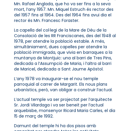
Mn. Rafael Anglada, que ho va ser fins a la seva
mort, l’any 1957. Mn. Miquel Estruch és rector des
del 1957 fins al 1964. Des del 1964 fins avui dia el
rector és Mn. Francesc Foraster.
La capella del col·legi de la Mare de Déu de la
Consolació de les RR Franciscanes, des del 1948 al
1978, per atendre la població estable. A més,
simultàniament, dues capelles per atendre la
població immigrada, que vivia en barraques a la
muntanya de Montjuïc: una al barri de Tres Pins,
dedicada a l’Assumpció de Maria, i l’altra al barri
de Maricel, dedicada a Sant Jaume Apòstol.
L’any 1978 va inaugurar-se el nou temple
parroquial al carrer de Margarit. Els nous plans
urbanístics, però, van obligar a construir l’actual.
L’actual temple va ser projectat per l’arquitecte
Sr. Jordi Vilardaga i va ser beneït per l’actual
arquebisbe, monsenyor Ricard Maria Carles, el dia
15 de març de 1992.
Damunt del temple hi ha dos pisos amb