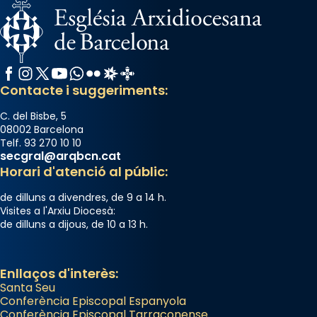
Facebook
Instagram
X / Twitter
YouTube
WhatsApp
Flickr
Radio Estel
Catalunya Cristiana
Contacte i suggeriments:
C. del Bisbe, 5
08002 Barcelona
Telf. 93 270 10 10
secgral@arqbcn.cat
Horari d'atenció al públic:
de dilluns a divendres, de 9 a 14 h.
Visites a l'Arxiu Diocesà:
de dilluns a dijous, de 10 a 13 h.
Enllaços d'interès:
Santa Seu
Conferència Episcopal Espanyola
Conferència Episcopal Tarraconense