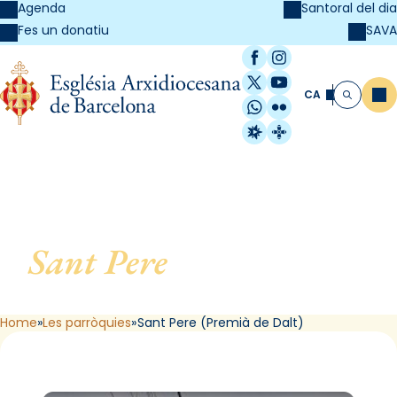
Agenda
Santoral del dia
SAVA
Fes un donatiu
Facebook
Instagram
X / Twitter
YouTube
CA
Me
Cerca
WhatsApp
Flickr
Radio Estel
Catalunya Cristi
Sant Pere
, de Premià de
Dalt
Home
Les parròquies
Sant Pere (Premià de Dalt)