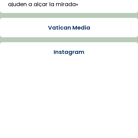
ajuden a alçar la mirada»
Mons. Sergi Gordo, bisbe de Tortosa, ha
presidit aquest 27 de juliol la missa de Les
Vatican Media
Santes de Mataró.
🔗
tinyurl.com/cvu5jmbk
📸 J. Merino
Instagram
Photo
View on Facebook
·
Share
Arquebisbat de Barcelona
is at Catedral
de Barcelona.
1 week ago
Aquest dilluns, 27 de juliol, ha tingut lloc la
missa d’acció de gràcies en agraïment al
comitè organitzador de la visita apostòlica
del Sant Pare Lleó XIV a Barcelona, i als