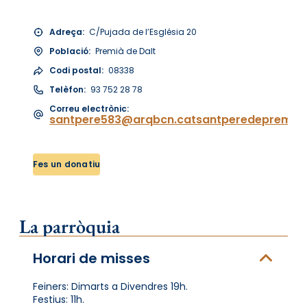
Adreça:
C/Pujada de l’Església 20
Població:
Premià de Dalt
Codi postal:
08338
Telèfon:
93 752 28 78
Correu electrònic:
santpere583@arqbcn.catsantperedepremia
Fes un donatiu
La parròquia
Horari de misses
Feiners: Dimarts a Divendres 19h.
Festius: 11h.