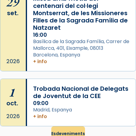
29
centenari del col·legi
El seu sepulcre a Compostela fou un gran
set.
Montserrat, de les Missioneres
centre de peregrinacions medievals de tot
Filles de la Sagrada Família de
el món cristià, després de Roma i terra
Natzaret
Santa.
16:00
Basílica de la Sagrada Família, Carrer de
«A Raïms de Sant Jaume, raïms aigualits;
Mallorca, 401, Eixample, 08013
raïms de setembre te'n llepes els dits»,
Barcelona, Espanya
segons una dita popular.
2026
+ info
Photo
View on Facebook
·
Share
1
Trobada Nacional de Delegats
de Joventut de la CEE
oct.
09:00
Madrid, Espanya
2026
+ info
Esdeveniments