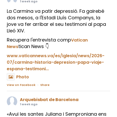
1 week ago
La Carmina va patir depressió. Fa gairebé
dos mesos, a l'Estadi Lluís Companys, la
jove va fer arribar el seu testimoni al papa
Lleó XIV.
Recupera l'entrevista comp
Vatican
tican News 👇
News
www.vaticannews.va/es/iglesia/news/2026-
07/carmina-historia-depresion-papa-viaje-
espana-testimoni...
Photo
View on Facebook
·
Share
Arquebisbat de Barcelona
1 week ago
«Avui les santes Juliana i Semproniana ens