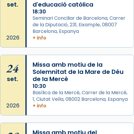
«Si vols saber què és calor, ves per les
set.
d'educació catòlica
Santes a Mataró»🥵.
18:30
Photo
Seminari Conciliar de Barcelona, Carrer
de la Diputació, 231, Eixample, 08007
View on Facebook
·
Share
Barcelona, Espanya
2026
+ info
Arquebisbat de Barcelona
2 weeks ago
Jaume, fill de Zebedeu, és juntament amb el
24
Missa amb motiu de la
seu germà Joan i Pere un dels que
Solemnitat de la Mare de Déu
acompanyava més de prop Jesús.
set.
de la Mercè
Segons el llibre dels Fets (12,2) fou el primer
10:30
apòstol màrtir, decapitat a Jerusalem per
Basílica de la Mercè, Carrer de la Mercè,
1, Ciutat Vella, 08002 Barcelona, Espanya
Herodes Agripa (vers l'any 44).
2026
+ info
Patró de Galícia, després de les invasions
musulmanes fou venerat com a patró dels
Regnes castellans i més tard de tota
Missa amb motiu del
Espanya.